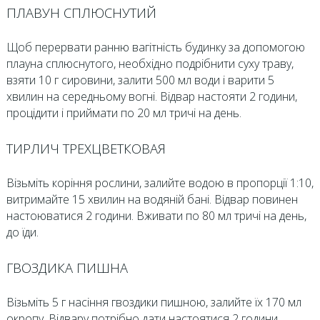
ПЛАВУН СПЛЮСНУТИЙ
Щоб перервати ранню вагітність будинку за допомогою
плауна сплюснутого, необхідно подрібнити суху траву,
взяти 10 г сировини, залити 500 мл води і варити 5
хвилин на середньому вогні. Відвар настояти 2 години,
процідити і приймати по 20 мл тричі на день.
ТИРЛИЧ ТРЕХЦВЕТКОВАЯ
Візьміть коріння рослини, залийте водою в пропорції 1:10,
витримайте 15 хвилин на водяній бані. Відвар повинен
настоюватися 2 години. Вживати по 80 мл тричі на день,
до їди.
ГВОЗДИКА ПИШНА
Візьміть 5 г насіння гвоздики пишною, залийте їх 170 мл
окропу. Відвару потрібно дати настоятися 2 години.