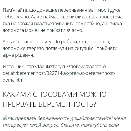
Пам’ятайте, що домашнє переривання вагітності дуже
небезпечно. Адже найчастіше викликається кровотеча,
яка не завжди вдається зупинити самостійно, а швидка
допомога може і не приїхати вчасно.
А стаття нашого сайту Що робити, якщо залетіла,
допоможе тверезо поглянути на ситуацію і прийняти
вірне рішення.
Источник: http://faqukrstory.ru/zdorove/zabota-o-
detjah/beremennost/32271-kak-prervat-beremennost-
doma.html
КАКИМИ СПОСОБАМИ МОЖНО
ПРЕРВАТЬ БЕРЕМЕННОСТЬ?
Здравствуйте! Меня
интересует такой вопрос. Скажите, пожалуйста, если