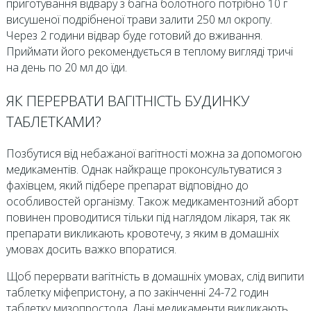
приготування відвару з багна болотного потрібно 10 г
висушеної подрібненої трави залити 250 мл окропу.
Через 2 години відвар буде готовий до вживання.
Приймати його рекомендується в теплому вигляді тричі
на день по 20 мл до їди.
ЯК ПЕРЕРВАТИ ВАГІТНІСТЬ БУДИНКУ
ТАБЛЕТКАМИ?
Позбутися від небажаної вагітності можна за допомогою
медикаментів. Однак найкраще проконсультуватися з
фахівцем, який підбере препарат відповідно до
особливостей організму. Також медикаментозний аборт
повинен проводитися тільки під наглядом лікаря, так як
препарати викликають кровотечу, з яким в домашніх
умовах досить важко впоратися.
Щоб перервати вагітність в домашніх умовах, слід випити
таблетку міфепристону, а по закінченні 24-72 годин
таблетку мизопростола. Дані медикаменти викликають