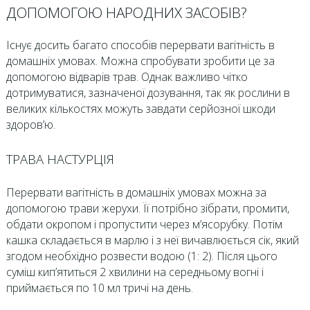
ДОПОМОГОЮ НАРОДНИХ ЗАСОБІВ?
Існує досить багато способів перервати вагітність в
домашніх умовах. Можна спробувати зробити це за
допомогою відварів трав. Однак важливо чітко
дотримуватися, зазначеної дозування, так як рослини в
великих кількостях можуть завдати серйозної шкоди
здоров’ю.
ТРАВА НАСТУРЦІЯ
Перервати вагітність в домашніх умовах можна за
допомогою трави жерухи. Її потрібно зібрати, промити,
обдати окропом і пропустити через м’ясорубку. Потім
кашка складається в марлю і з неї вичавлюється сік, який
згодом необхідно розвести водою (1: 2). Після цього
суміш кип’ятиться 2 хвилини на середньому вогні і
приймається по 10 мл тричі на день.