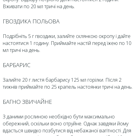
Вживати по 20 мл тричі на день.
ГВОЗДИКА ПОЛЬОВА
Подрібніть 5 г гвоздики, залийте склянкою окропу і дайте
настоятися 1 годину. Приймайте настій перед їжею по 10
мл тричі на день.
БАРБАРИС
Залийте 20 г листя барбарису 125 мл горілки. Після 2
тижнів приймайте по 25 крапель настоянки тричі на день.
БАГНО ЗВИЧАЙНЕ
З даними рослиною необхідно бути максимально
обережний, оскільки воно отруйне. Однак завдяки йому
вдасться швидко позбутися від небажаної вагітності. Для