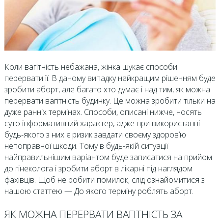
Коли вагітність небажана, жінка шукає способи
перервати її. В даному випадку найкращим рішенням буде
зробити аборт, але багато хто думає і над тим, як можна
перервати вагітність будинку. Це можна зробити тільки на
дуже ранніх термінах. Способи, описані нижче, носять
суто інформативний характер, адже при використанні
будь-якого з них є ризик завдати своєму здоров’ю
непоправної шкоди. Тому в будь-якій ситуації
найправильнішим варіантом буде записатися на прийом
до гінеколога і зробити аборт в лікарні під наглядом
фахівців. Щоб не робити помилок, слід ознайомитися з
нашою статтею — До якого терміну роблять аборт.
ЯК МОЖНА ПЕРЕРВАТИ ВАГІТНІСТЬ ЗА