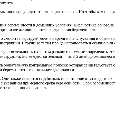
еагенты.
вам поскорее увидеть заветные две полоски. Но чтобы вам не п
ения беременности в домашних условиях. Диагностика основана
в организме женщины после наступления беременности.
 смочить под струей мочи во время мочеиспускания и обычные, 
в инструкции. Струйные тесты проще использовать и обычно они 
 чувствительность теста, тем раньше тест сможет определить, ч
енструации. Более чувствительный — за 3-5 дней до ожидаемого
ь обязательную контрольную полоску, которая свидетельствует о н
и беременности тест покажет две полоски.
Они также являются струйными, но в отличие от стандартных, и
с указанием примерного срока беременности. Срок беременност
 этого гормона нарастает.