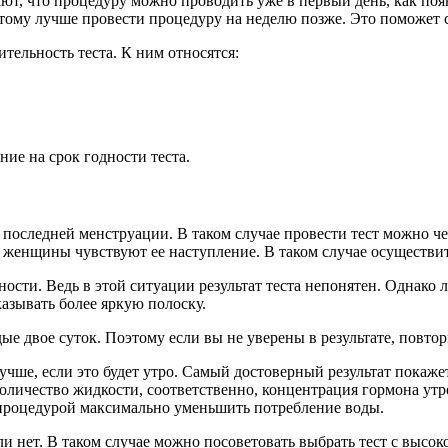
ют, что процедуру можно проводить уже в первый день, как поя
этому лучше провести процедуру на неделю позже. Это поможет 
тельность теста. К ним относятся:
ние на срок годности теста.
 последней менструации. В таком случае провести тест можно че
е женщины чувствуют ее наступление. В таком случае осуществи
ости. Ведь в этой ситуации результат теста непонятен. Однако 
казывать более яркую полоску.
е двое суток. Поэтому если вы не уверены в результате, повтори
чше, если это будет утро. Самый достоверный результат покаже
личество жидкости, соответственно, концентрация гормона утр
д процедурой максимально уменьшить потребление воды.
или нет. В таком случае можно посоветовать выбрать тест с высо