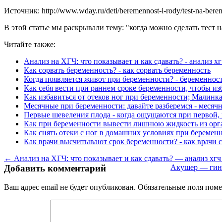
Источник: http://www.wday.ru/deti/beremennost-i-rody/test-na-berem
В этой статье мы раскрывали тему: "когда можно сделать тест 
Читайте также:
Анализ на ХГЧ: что показывает и как сдавать? - анализ х
Как сорвать беременность? - как сорвать беременность
Когда появляется живот при беременности? - беременност
Как себя вести при раннем сроке беременности, чтобы из
Как избавиться от отеков ног при беременности; Малинка
Месячные при беременности: давайте разберемся - месяч
Первые шевеления плода - когда ощущаются при первой, 
Как при беременности вывести лишнюю жидкость из орга
Как снять отеки с ног в домашних условиях при беременн
Как врачи высчитывают срок беременности? - как врачи 
← Анализ на ХГЧ: что показывает и как сдавать? — анализ хгч
Добавить комментарий
Акушер — гине
Ваш адрес email не будет опубликован.
Обязательные поля пом