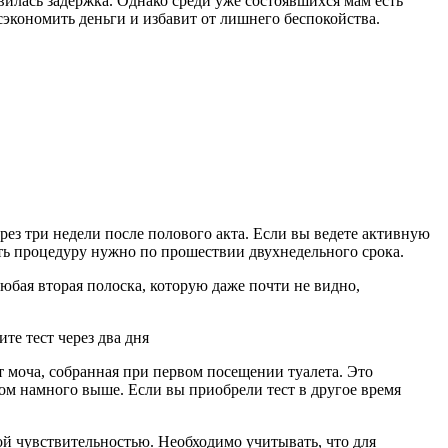
вилась задержка. Однако среди уже состоявшихся мам есть
сэкономить деньги и избавит от лишнего беспокойства.
рез три недели после полового акта. Если вы ведете активную
ть процедуру нужно по прошествии двухнедельного срока.
любая вторая полоска, которую даже почти не видно,
те тест через два дня
т моча, собранная при первом посещении туалета. Это
ом намного выше. Если вы приобрели тест в другое время
кой чувствительностью. Необходимо учитывать, что для