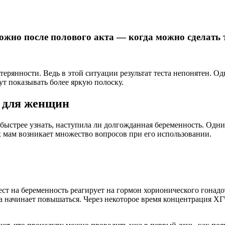
можно после полового акта — когда можно сделать 
ерянности. Ведь в этой ситуации результат теста непонятен. Од
ут показывать более яркую полоску.
ы для женщин
ыстрее узнать, наступила ли долгожданная беременность. Одним
х мам возникает множество вопросов при его использовании.
тест на беременность реагирует на гормон хорионического гона
начинает повышаться. Через некоторое время концентрация ХГЧ