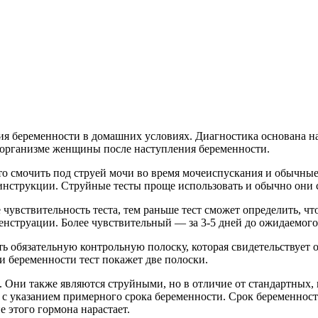
ия беременности в домашних условиях. Диагностика основана н
в организме женщины после наступления беременности.
 смочить под струей мочи во время мочеиспускания и обычные, 
в инструкции. Струйные тесты проще использовать и обычно они 
 чувствительность теста, тем раньше тест сможет определить, ч
енструации. Более чувствительный — за 3-5 дней до ожидаемого
ь обязательную контрольную полоску, которая свидетельствует о н
и беременности тест покажет две полоски.
Они также являются струйными, но в отличие от стандартных, и
с указанием примерного срока беременности. Срок беременност
 этого гормона нарастает.