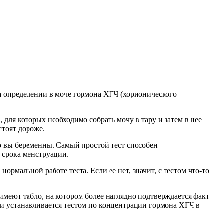
а определении в моче гормона ХГЧ (хорионического
для которых необходимо собрать мочу в тару и затем в нее
стоят дороже.
то вы беременны. Самый простой тест способен
 срока менструации.
ормальной работе теста. Если ее нет, значит, с тестом что-то
меют табло, на котором более наглядно подтверждается факт
и устанавливается тестом по концентрации гормона ХГЧ в