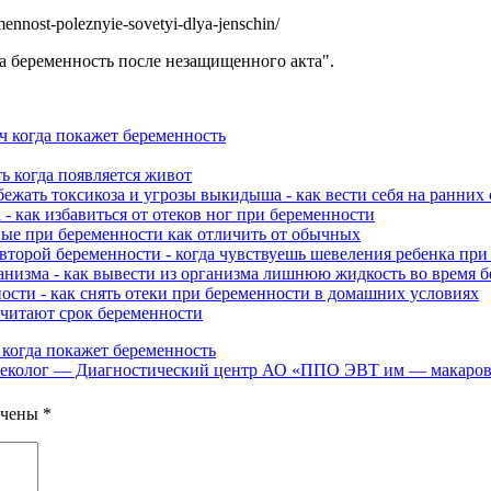
ennost-poleznyie-sovetyi-dlya-jenschin/
на беременность после незащищенного акта".
гч когда покажет беременность
ь когда появляется живот
бежать токсикоза и угрозы выкидыша - как вести себя на ранних
 - как избавиться от отеков ног при беременности
ные при беременности как отличить от обычных
второй беременности - когда чувствуешь шевеления ребенка при
низма - как вывести из организма лишнюю жидкость во время 
ости - как снять отеки при беременности в домашних условиях
считают срок беременности
 когда покажет беременность
колог — Диагностический центр АО «ППО ЭВТ им — макарова о
ечены
*