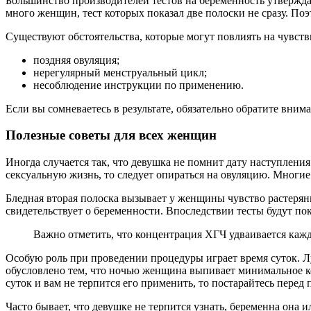
Большинство производителей тестов на беременность утвержда
много женщин, тест которых показал две полоски не сразу. По
Существуют обстоятельства, которые могут повлиять на чувстви
поздняя овуляция;
нерегулярный менструальный цикл;
несоблюдение инструкции по применению.
Если вы сомневаетесь в результате, обязательно обратите внима
Полезные советы для всех женщин
Иногда случается так, что девушка не помнит дату наступления
сексуальную жизнь, то следует опираться на овуляцию. Многи
Бледная вторая полоска вызывает у женщины чувство растерянн
свидетельствует о беременности. Впоследствии тесты будут по
Важно отметить, что концентрация ХГЧ удваивается кажды
Особую роль при проведении процедуры играет время суток. Лу
обусловлено тем, что ночью женщина выпивает минимальное ко
суток и вам не терпится его применить, то постарайтесь пере
Часто бывает, что девушке не терпится узнать, беременна она 