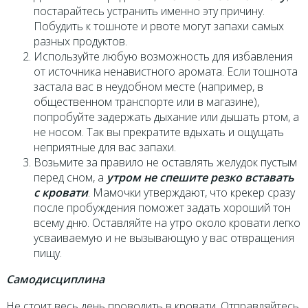
постарайтесь устранить именно эту причину.
Побудить к тошноте и рвоте могут запахи самых
разных продуктов.
Используйте любую возможность для избавления
от источника ненавистного аромата. Если тошнота
застала вас в неудобном месте (например, в
общественном транспорте или в магазине),
попробуйте задержать дыхание или дышать ртом, а
не носом. Так вы прекратите вдыхать и ощущать
неприятные для вас запахи.
Возьмите за правило не оставлять желудок пустым
перед сном, а
утром не спешите резко вставать
с кровати
. Мамочки утверждают, что крекер сразу
после пробуждения поможет задать хороший тон
всему дню. Оставляйте на утро около кровати легко
усваиваемую и не вызывающую у вас отвращения
пищу.
Самодисциплина
Не стоит весь день проводить в кровати. Отправляйтесь