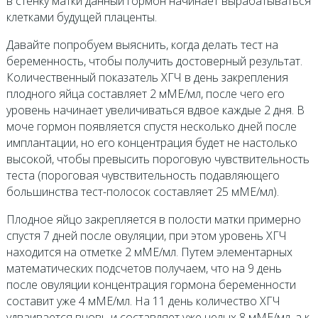
в стенку матки данный гормон начинает вырабатываться
клетками будущей плаценты.
Давайте попробуем выяснить, когда делать тест на
беременность, чтобы получить достоверный результат.
Количественный показатель ХГЧ в день закрепления
плодного яйца составляет 2 мМЕ/мл, после чего его
уровень начинает увеличиваться вдвое каждые 2 дня. В
моче гормон появляется спустя несколько дней после
имплантации, но его концентрация будет не настолько
высокой, чтобы превысить пороговую чувствительность
теста (пороговая чувствительность подавляющего
большинства тест-полосок составляет 25 мМЕ/мл).
Плодное яйцо закрепляется в полости матки примерно
спустя 7 дней после овуляции, при этом уровень ХГЧ
находится на отметке 2 мМЕ/мл. Путем элементарных
математических подсчетов получаем, что на 9 день
после овуляции концентрация гормона беременности
составит уже 4 мМЕ/мл. На 11 день количество ХГЧ
удваивается вновь и составляет уже целых 8 мМЕ/мл, а к