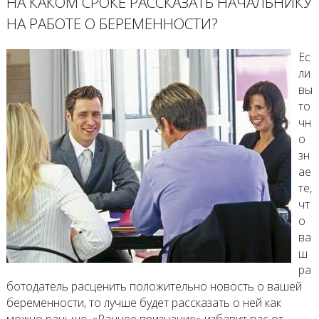
НА КАКОМ СРОКЕ РАССКАЗАТЬ НАЧАЛЬНИКУ
НА РАБОТЕ О БЕРЕМЕННОСТИ?
Ес
ли
вы
то
чн
о
зн
ае
те,
чт
о
ва
ш
ра
ботодатель расценить положительно новость о вашей
беременности, то лучше будет рассказать о ней как