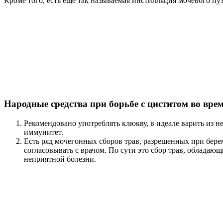
Кроме того, есть еще так называемая инстилляция мочевого пуз
Народные средства при борьбе с циститом во вре
Рекомендовано употреблять клюкву, в идеале варить из н
иммунитет.
Есть ряд мочегонных сборов трав, разрешенных при берем
согласовывать с врачом. По сути это сбор трав, облада
неприятной болезни.