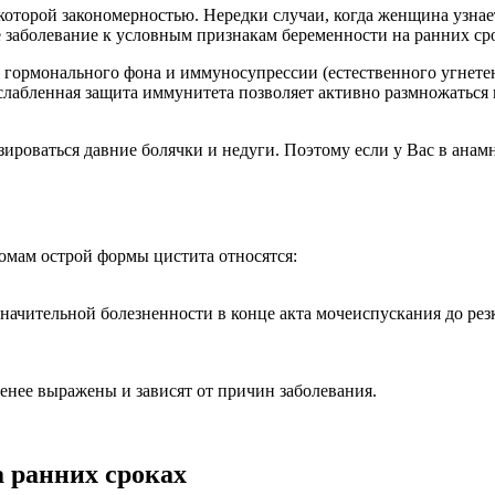
оторой закономерностью. Нередки случаи, когда женщина узнает
 заболевание к условным признакам беременности на ранних ср
 гормонального фона и иммуносупрессии (естественного угнете
абленная защита иммунитета позволяет активно размножаться и
ироваться давние болячки и недуги. Поэтому если у Вас в анамн
томам острой формы цистита относятся:
значительной болезненности в конце акта мочеиспускания до ре
нее выражены и зависят от причин заболевания.
а ранних сроках