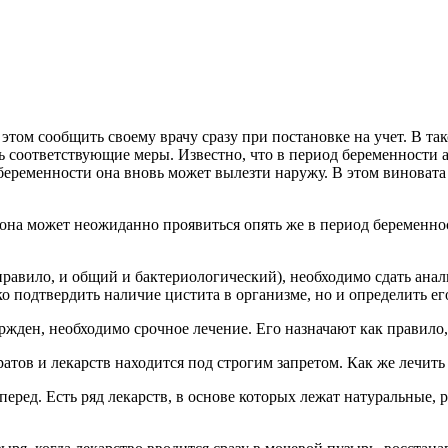
ом сообщить своему врачу сразу при постановке на учет. В тако
ть соответствующие меры. Известно, что в период беременности 
 беременности она вновь может вылезти наружу. В этом виновата
то она может неожиданно проявиться опять же в период беремен
правило, и общий и бактериологический), необходимо сдать ана
о подтвердить наличие цистита в организме, но и определить его
жден, необходимо срочное лечение. Его назначают как правило, 
тов и лекарств находится под строгим запретом. Как же лечить
вперед. Есть ряд лекарств, в основе которых лежат натуральные