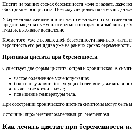
Цистит на ранних сроках беременности можно назвать даже нек
обострившегося цистита. Поэтому специалисты относят данное
У беременных женщин цистит часто возникает из-за изменения
предотвращения иммунологического отторжения эмбриона). Осл
пузырь, вызывают воспаление.
Кроме того, уже с первых дней беременности начинают активиз
вероятность его рецидива уже на ранних сроках беременности.
Признаки цистита при беременности
Существует две формы цистита: острая и хроническая. К симп
частое болезненное мочеиспускание;
боли внизу живота (от тянущих болей внизу живота и не
выделение крови в моче;
повышение температуры тела.
При обострении хронического цистита симптомы могут быть ме
Источник: http://beremennost.net/tsistit-pri-beremennosti
Как лечить цистит при беременности н