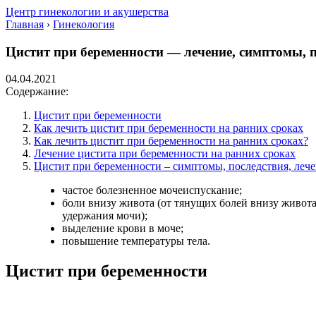
Центр гинекологии и акушерства
Главная
›
Гинекология
Цистит при беременности — лечение, симптомы, 
04.04.2021
Содержание:
Цистит при беременности
Как лечить цистит при беременности на ранних сроках
Как лечить цистит при беременности на ранних сроках?
Лечение цистита при беременности на ранних сроках
Цистит при беременности – симптомы, последствия, леч
частое болезненное мочеиспускание;
боли внизу живота (от тянущих болей внизу живота
удержания мочи);
выделение крови в моче;
повышение температуры тела.
Цистит при беременности