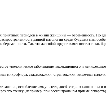
мых приятных периодов в жизни женщины — беременность. По да
 распространенность данной патологии среди будущих мам особ
беременности. Так что же собой представляет цистит и как бер
частое урологическое заболевание инфекционного и неинфекцио
я микрофлора: стафилококки, стрептококки, кишечная палочка и
томление, ослабление иммунитета, дисбактериоз кишечника и в
ез его стенку (например, при бесконтрольном приеме лекарств)