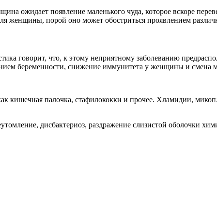
щина ожидает появление маленького чуда, которое вскоре перев
 для женщины, порой оно может обостриться проявлением различ
стика говорит, что, к этому неприятному заболеванию предрасп
лением беременности, снижение иммунитета у женщины и смена 
к кишечная палочка, стафилококки и прочее. Хламидии, микопл
утомление, дисбактериоз, раздражение слизистой оболочки хим