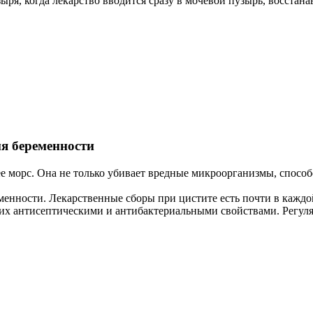
ыря, когда лекарство вводится сразу в мочевой пузырь, восстана
мя беременности
ее морс. Она не только убивает вредные микроорганизмы, спосо
енности. Лекарственные сборы при цистите есть почти в каждой
ющих антисептическими и антибактериальными свойствами. Регуля