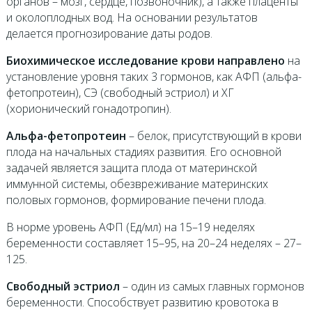
органов – мозг, сердце, позвоночник), а также плаценты
и околоплодных вод. На основании результатов
делается прогнозирование даты родов.
Биохимическое исследование крови направлено
на
установление уровня таких 3 гормонов, как АФП (альфа-
фетопротеин), СЭ (свободный эстриол) и ХГ
(хорионический гонадотропин).
Альфа-фетопротеин
– белок, присутствующий в крови
плода на начальных стадиях развития. Его основной
задачей является защита плода от материнской
иммунной системы, обезвреживание материнских
половых гормонов, формирование печени плода.
В норме уровень АФП (Ед/мл) на 15–19 неделях
беременности составляет 15–95, на 20–24 неделях – 27–
125.
Свободный эстриол
– один из самых главных гормонов
беременности. Способствует развитию кровотока в