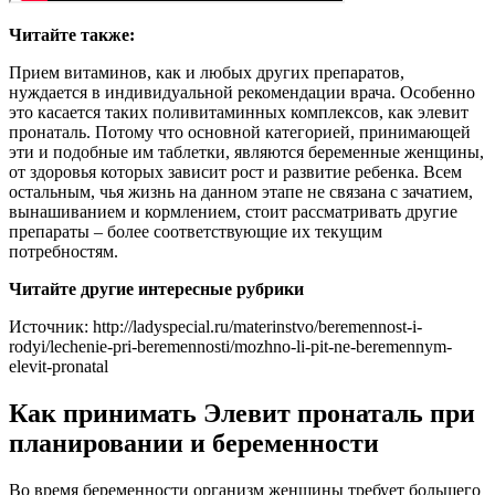
Читайте также:
Прием витаминов, как и любых других препаратов,
нуждается в индивидуальной рекомендации врача. Особенно
это касается таких поливитаминных комплексов, как элевит
пронаталь. Потому что основной категорией, принимающей
эти и подобные им таблетки, являются беременные женщины,
от здоровья которых зависит рост и развитие ребенка. Всем
остальным, чья жизнь на данном этапе не связана с зачатием,
вынашиванием и кормлением, стоит рассматривать другие
препараты – более соответствующие их текущим
потребностям.
Читайте другие интересные рубрики
Источник: http://ladyspecial.ru/materinstvo/beremennost-i-
rodyi/lechenie-pri-beremennosti/mozhno-li-pit-ne-beremennym-
elevit-pronatal
Как принимать Элевит пронаталь при
планировании и беременности
Во время беременности организм женщины требует большего