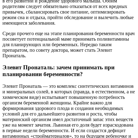
в его развитии и рождение здорового малыша. Обоим
родителям следует обязательно отказаться от всех вредных
привычек, сбалансировать свое питание, оптимизировать
режим сна и отдыха, пройти обследование и вылечить любые
имеющиеся заболевания.
Среди прочего еще на этапе планирования беременности врач
посоветует потенциальной маме принимать поливитамины
для планирующих или беременных. Нередко таким
препаратом, по совету доктора, может стать Элевит
Пронаталь.
Элевит Пронаталь: зачем принимать при
планировании беременности?
Элевит Пронаталь — это комплекс синтетических витаминов
и минеральных солей, в которых (правда, в естественном, а не
химическом виде) испытывает повышенную потребность
организм беременной женщины. Крайне важно для
формирования здорового плода и создания необходимых
условий для его дальнейшего развития и роста, чтобы
материнский организм имел достаточный запас этих веществ
уже на момент зачатия. Львиная его доля будет израсходована
в первые недели беременности. И если создастся дефицит
витаминных «стройматериалов», то на будущем ребеночке и