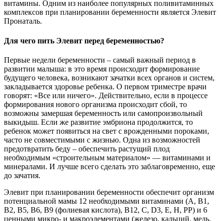
витамины. Одним из наиболее популярных поливитаминных
комплексов при планировании беременности является Элевит
Пронаталь.
Для чего пить Элевит перед беременностью?
Первые недели беременности – самый важный период в
развитии малыша: в это время происходит формирование
будущего человека, возникают зачатки всех органов и систем,
закладывается здоровье ребенка. О первом триместре врачи
говорят: «Все или ничего». Действительно, если в процессе
формирования нового организма происходит сбой, то
возможны замершая беременность или самопроизвольный
выкидыш. Если же развитие эмбриона продолжится, то
ребенок может появиться на свет с врожденными пороками,
часто не совместимыми с жизнью. Одна из возможностей
предотвратить беду – обеспечить растущий плод
необходимым «строительным материалом» — витаминами и
минералами. И лучше всего сделать это заблаговременно, еще
до зачатия.
Элевит при планировании беременности обеспечит организм
потенциальной мамы 12 необходимыми витаминами (А, В1,
В2, В5, В6, В9 (фолиевая кислота), В12, С, D3, Е, Н, РР) и 6
ценными микро- и макроэлементами (железо, кальций, медь,