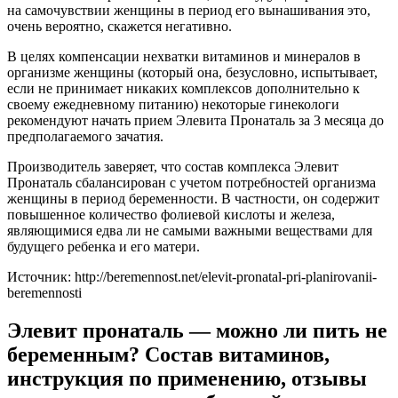
на самочувствии женщины в период его вынашивания это,
очень вероятно, скажется негативно.
В целях компенсации нехватки витаминов и минералов в
организме женщины (который она, безусловно, испытывает,
если не принимает никаких комплексов дополнительно к
своему ежедневному питанию) некоторые гинекологи
рекомендуют начать прием Элевита Пронаталь за 3 месяца до
предполагаемого зачатия.
Производитель заверяет, что состав комплекса Элевит
Пронаталь сбалансирован с учетом потребностей организма
женщины в период беременности. В частности, он содержит
повышенное количество фолиевой кислоты и железа,
являющимися едва ли не самыми важными веществами для
будущего ребенка и его матери.
Источник: http://beremennost.net/elevit-pronatal-pri-planirovanii-
beremennosti
Элевит пронаталь — можно ли пить не
беременным? Состав витаминов,
инструкция по применению, отзывы