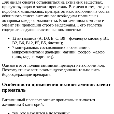
Для начала следует остановиться на активных веществах,
присутствующих в элевит пронаталь. Все дело в том, что для
подобных комплексных препаратов мало включения в состав
обширного списка витаминов: необходима правильная
дозировка каждого компонента. В витаминном комплексе
элевит эти пропорции строго выдержаны. 1 его таблетка
содержит следующие активные компоненты:
12 витаминов (A, D3, E, C, B9 – фолиевую кислоту, B1,
B2, B6, B12, PP, B5, биотин);
7 минеральных составляющих в сочетании с
микроэлементами (кальций, магний, фосфор, железо,
цинк, медь и марганец).
Однако в этот поливитаминный препарат не включен йод.
Поэтому гинекологи рекомендуют дополнительно пить
йодосодержащие препараты.
Особенности применения поливитаминов элевит
пронаталь
Витаминный препарат элевит пронаталь назначается
женщинам 3 категорий:
тем, кто находится в положении;