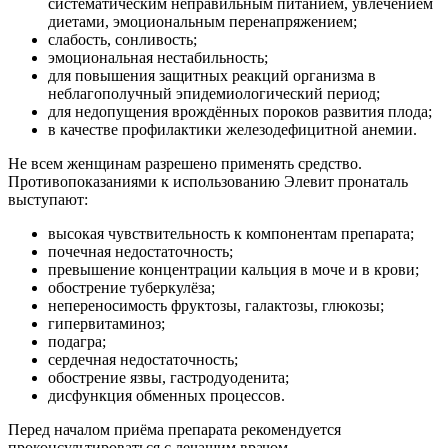
систематическим неправильным питанием, увлечением
диетами, эмоциональным перенапряжением;
слабость, сонливость;
эмоциональная нестабильность;
для повышения защитных реакций организма в
неблагополучный эпидемиологический период;
для недопущения врождённых пороков развития плода;
в качестве профилактики железодефицитной анемии.
Не всем женщинам разрешено применять средство.
Противопоказаниями к использованию Элевит пронаталь
выступают:
высокая чувствительность к компонентам препарата;
почечная недостаточность;
превышение концентрации кальция в моче и в крови;
обострение туберкулёза;
непереносимость фруктозы, галактозы, глюкозы;
гипервитаминоз;
подагра;
сердечная недостаточность;
обострение язвы, гастродуоденита;
дисфункция обменных процессов.
Перед началом приёма препарата рекомендуется
проконсультироваться с лечащим врачом.