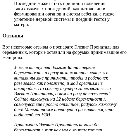
Последний может стать причиной появления
таких тяжелых последствий, как патологии в
формировании органов и систем ребенка, а также
угнетение нервной системы и поздний гестоз у
матери.
Отзывы
Вот некоторые отзывы о препарате Элевит Пронаталь для
беременных, которые оставили на форумах принимавшие его
женщины:
У меня наступила долгожданная первая
беременность, и сразу возник вопрос, какие же
витамины мне принимать, чтобы и ребеночек
развивался как положено, и мой организм не
пострадал. По совету акушера-гинеколога взяла
Элевит Пронаталь, о чем ни разу не пожалела!
Сейчас нахожусь на 32 неделе беременности,
самочувствие просто отличное, радуюсь каждому
дню! Малыш тоже полноценно развивается, что
подтвердило УЗИ.
Принимать Элевит Пронаталь начала до
беременности, так как мы с мужем хотели