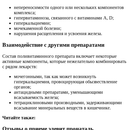
непереносимости одного или нескольких компонентов
комплекса;
гипервитаминоза, связанного с витаминами А, D;
гиперкальциемии;
мочекаменной болезни;
нарушения расщепления и усвоения железа.
Взаимодействие с другими препаратами
Состав поливитаминного препарата включает некоторые
активные компоненты, которые нежелательно комбинировать
с рядом лекарств:
мочегонными, так как может возникнуть
гиперкальциемия, провоцирующая обызвествление
органов;
антацидными препаратами, уменьшающими
всасываемость железа;
тетрациклиновыми производными, задерживающими
всасывание минеральных веществ в кишечнике.
Читайте также:
Отзывы о приеме элевит пронаталь