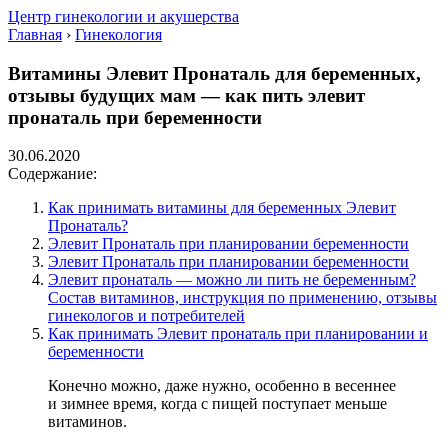
Центр гинекологии и акушерства
Главная
›
Гинекология
Витамины Элевит Пронаталь для беременных,
отзывы будущих мам — как пить элевит
пронаталь при беременности
30.06.2020
Содержание:
Как принимать витамины для беременных Элевит
Пронаталь?
Элевит Пронаталь при планировании беременности
Элевит Пронаталь при планировании беременности
Элевит пронаталь — можно ли пить не беременным?
Состав витаминов, инструкция по применению, отзывы
гинекологов и потребителей
Как принимать Элевит пронаталь при планировании и
беременности
Конечно можно, даже нужно, особенно в весеннее
и зимнее время, когда с пищей поступает меньше
витаминов.