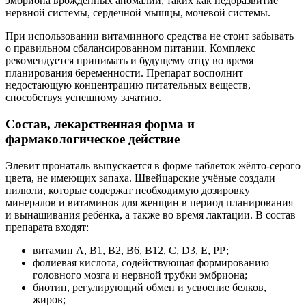
эмбриона врождённых аномалий, таких как недоразвитие
нервной системы, сердечной мышцы, мочевой системы.
При использовании витаминного средства не стоит забывать
о правильном сбалансированном питании. Комплекс
рекомендуется принимать и будущему отцу во время
планирования беременности. Препарат восполнит
недостающую концентрацию питательных веществ,
способствуя успешному зачатию.
Состав, лекарственная форма и
фармакологическое действие
Элевит пронаталь выпускается в форме таблеток жёлто-серого
цвета, не имеющих запаха. Швейцарские учёные создали
пилюли, которые содержат необходимую дозировку
минералов и витаминов для женщин в период планирования
и вынашивания ребёнка, а также во время лактации. В состав
препарата входят:
витамин А, В1, В2, В6, В12, С, D3, Е, РР;
фолиевая кислота, содействующая формированию
головного мозга и нервной трубки эмбриона;
биотин, регулирующий обмен и усвоение белков,
жиров;