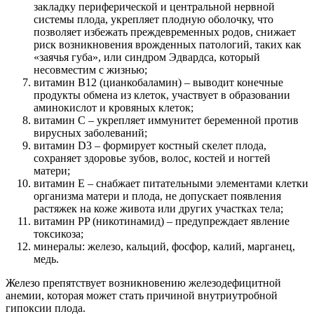
закладку периферической и центральной нервной
системы плода, укрепляет плодную оболочку, что
позволяет избежать преждевременных родов, снижает
риск возникновения врожденных патологий, таких как
«заячья губа», или синдром Эдвардса, который
несовместим с жизнью;
витамин B12 (цианкобаламин) – выводит конечные
продукты обмена из клеток, участвует в образовании
аминокислот и кровяных клеток;
витамин C – укрепляет иммунитет беременной против
вирусных заболеваний;
витамин D3 – формирует костный скелет плода,
сохраняет здоровье зубов, волос, костей и ногтей
матери;
витамин E – снабжает питательными элементами клетки
организма матери и плода, не допускает появления
растяжек на коже живота или других участках тела;
витамин PP (никотинамид) – предупреждает явление
токсикоза;
минералы: железо, кальций, фосфор, калий, марганец,
медь.
Железо препятствует возникновению железодефицитной
анемии, которая может стать причиной внутриутробной
гипоксии плода.