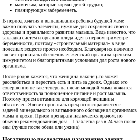
мамочкам, которые кормят детей грудью;
планирующим забеременеть.
В период зачатия и вынашивания ребенка будущей маме
важно получать элементы, нужные для сохранения своего
здоровья и правильного развития малыша. Ведь известно, что
закладка систем и органов плода идет в первом триместре
беременности, поэтому «строительный материал» в виде
полезных веществ просто необходим. Благодаря их наличию
элевит пронаталь обеспечивает женский организм крепким
иммунитетом и благоприятными условиями для роста нового
организма.
После родов кажется, что женщина наконец-то может
расслабиться и перестать есть и пить за двоих. Однако это
совершенно не так: теперь на плечи молодой мамы ложится
ответственность за полноценное питание и рост малыша.
Поэтому прием витаминов для кормящей женщины
обязателен. Элевит пронаталь прекрасно справляется с
задачей минерального и витаминного обогащения организмов
мамы и крохи. Прием препарата назначается врачом, но
обычно рекомендованная доза – 1 таблетка раз в 24 часа после
еды (лучше после обеда или ужина).
Негативные последствия назначения элевит