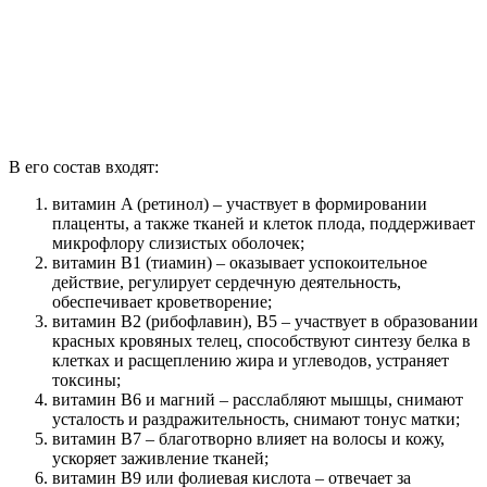
В его состав входят:
витамин A (ретинол) – участвует в формировании
плаценты, а также тканей и клеток плода, поддерживает
микрофлору слизистых оболочек;
витамин B1 (тиамин) – оказывает успокоительное
действие, регулирует сердечную деятельность,
обеспечивает кроветворение;
витамин B2 (рибофлавин), B5 – участвует в образовании
красных кровяных телец, способствуют синтезу белка в
клетках и расщеплению жира и углеводов, устраняет
токсины;
витамин В6 и магний – расслабляют мышцы, снимают
усталость и раздражительность, снимают тонус матки;
витамин B7 – благотворно влияет на волосы и кожу,
ускоряет заживление тканей;
витамин B9 или фолиевая кислота – отвечает за