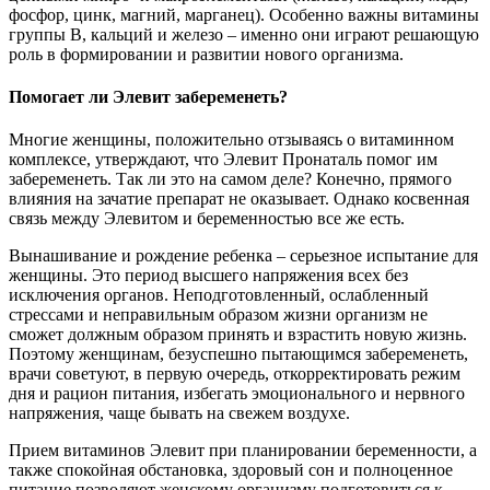
фосфор, цинк, магний, марганец). Особенно важны витамины
группы В, кальций и железо – именно они играют решающую
роль в формировании и развитии нового организма.
Помогает ли Элевит забеременеть?
Многие женщины, положительно отзываясь о витаминном
комплексе, утверждают, что Элевит Пронаталь помог им
забеременеть. Так ли это на самом деле? Конечно, прямого
влияния на зачатие препарат не оказывает. Однако косвенная
связь между Элевитом и беременностью все же есть.
Вынашивание и рождение ребенка – серьезное испытание для
женщины. Это период высшего напряжения всех без
исключения органов. Неподготовленный, ослабленный
стрессами и неправильным образом жизни организм не
сможет должным образом принять и взрастить новую жизнь.
Поэтому женщинам, безуспешно пытающимся забеременеть,
врачи советуют, в первую очередь, откорректировать режим
дня и рацион питания, избегать эмоционального и нервного
напряжения, чаще бывать на свежем воздухе.
Прием витаминов Элевит при планировании беременности, а
также спокойная обстановка, здоровый сон и полноценное
питание позволяют женскому организму подготовиться к