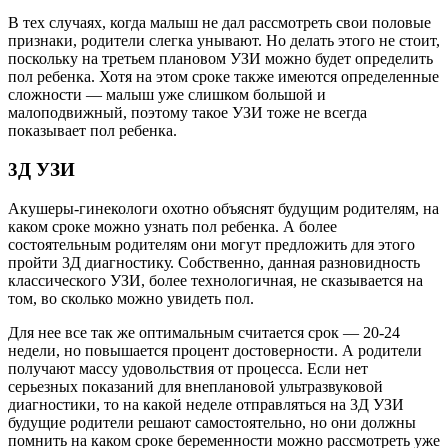
В тех случаях, когда малыш не дал рассмотреть свои половые
признаки, родители слегка унывают. Но делать этого не стоит,
поскольку на третьем плановом УЗИ можно будет определить
пол ребенка. Хотя на этом сроке также имеются определенные
сложности — малыш уже слишком большой и
малоподвижный, поэтому такое УЗИ тоже не всегда
показывает пол ребенка.
3Д УЗИ
Акушеры-гинекологи охотно объяснят будущим родителям, на
каком сроке можно узнать пол ребенка. А более
состоятельным родителям они могут предложить для этого
пройти 3Д диагностику. Собственно, данная разновидность
классического УЗИ, более технологичная, не сказывается на
том, во сколько можно увидеть пол.
Для нее все так же оптимальным считается срок — 20-24
недели, но повышается процент достоверности. А родители
получают массу удовольствия от процесса. Если нет
серьезных показаний для внеплановой ультразвуковой
диагностики, то на какой неделе отправляться на 3Д УЗИ
будущие родители решают самостоятельно, но они должны
помнить на каком сроке беременности можно рассмотреть уже