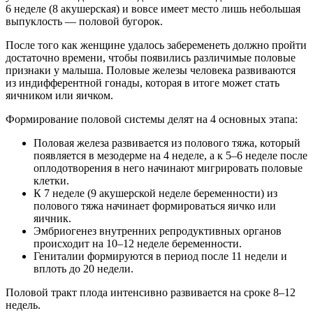
6 неделе (8 акушерская) и вовсе имеет место лишь небольшая
выпуклость — половой бугорок.
После того как женщине удалось забеременеть должно пройти
достаточно времени, чтобы появились различимые половые
признаки у малыша. Половые железы человека развиваются
из индифферентной гонады, которая в итоге может стать
яичником или яичком.
Формирование половой системы делят на 4 основных этапа:
Половая железа развивается из полового тяжа, который
появляется в мезодерме на 4 неделе, а к 5–6 неделе после
оплодотворения в него начинают мигрировать половые
клетки.
К 7 неделе (9 акушерской неделе беременности) из
полового тяжа начинает формироваться яичко или
яичник.
Эмбриогенез внутренних репродуктивных органов
происходит на 10–12 неделе беременности.
Гениталии формируются в период после 11 недели и
вплоть до 20 недели.
Половой тракт плода интенсивно развивается на сроке 8–12
недель.