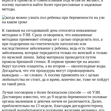
верить в приметы и сомнительным подсчетам не желают, а
посему пытаются найти более прогрессивные и надежные
методы.
К таковым на сегодняшний день относятся инвазивные
методики и УЗИ. Сразу оговоримся, что инвазивные
методики применяют отнюдь не с целью определить пол, а
при подозрении на генетическую патологию или
наследственное заболевание у ребенка, ведь есть тяжелые
заболевания, которые передаются только по женской и только
по мужской линии. Забор материала проводится путем
прокола брюшной стенки. В первом триместре на анализ
берут кусочек плаценты, а во втором — околоплодные воды.
Догадаться, что эти процедуры могут спровоцировать
выкидыш — не сложно. А посему применять их с целью
любопытства не стоит, да и врачи, конечно же, тоже не пойдут
на такой риск.
Лучше поговорим о более безопасном способе — об УЗИ.
Достоверно известно, что до 9 недели беременности половые
органы мальчиков и девочек ничем не различаются. Далее,
приблизительно на 13 неделе, благодаря дигидротестерону,
который вырабатывается половыми железами мальчика, его