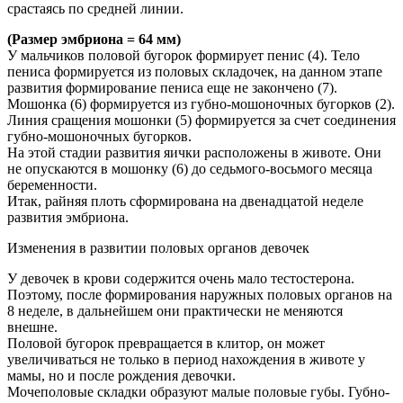
срастаясь по средней линии.
(Размер эмбриона = 64 мм)
У мальчиков половой бугорок формирует пенис (4). Тело
пениса формируется из половых складочек, на данном этапе
развития формирование пениса еще не закончено (7).
Мошонка (6) формируется из губно-мошоночных бугорков (2).
Линия сращения мошонки (5) формируется за счет соединения
губно-мошоночных бугорков.
На этой стадии развития яички расположены в животе. Они
не опускаются в мошонку (6) до седьмого-восьмого месяца
беременности.
Итак, райняя плоть сформирована на двенадцатой неделе
развития эмбриона.
Изменения в развитии половых органов девочек
У девочек в крови содержится очень мало тестостерона.
Поэтому, после формирования наружных половых органов на
8 неделе, в дальнейшем они практически не меняются
внешне.
Половой бугорок превращается в клитор, он может
увеличиваться не только в период нахождения в животе у
мамы, но и после рождения девочки.
Мочеполовые складки образуют малые половые губы. Губно-