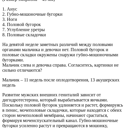
1. Анус
2. Губно-мошоночные бугорки
3. Ноги
4. Половой бугорок
7. Углубление уретры
8. Половые складочки
На девятой неделе заметных различий между половыми
органами мальчика и девочки нет. Половой бугорок и
половые складки окружены снаружи губно-мошоночными
бугорками.
Мальчик слева и девочка справа. Согласитесь, картинки не
сильно отличаются?
Мальчик – 11 недель после оплодотворения, 13 акушерских
недель
Развитие мужских внешних гениталий зависит от
дигидротестерона, который вырабатывается яичками.
Поскольку половой бугорок удлиняется и растет, формируясь
в пенис, мочеполовые складочки, которые находятся с обеих
сторон мочеполовой мембраны, начинают срастаться,
формируя мочеиспускательный канал. Губно-мошоночные
бугорки усиленно растут и превращаются в мошонку,