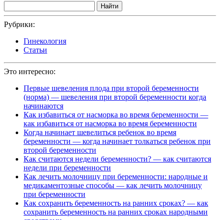
Найти
Рубрики:
Гинекология
Статьи
Это интересно:
Первые шевеления плода при второй беременности
(норма) — шевеления при второй беременности когда
начинаются
Как избавиться от насморка во время беременности —
как избавиться от насморка во время беременности
Когда начинает шевелиться ребенок во время
беременности — когда начинает толкаться ребенок при
второй беременности
Как считаются недели беременности? — как считаются
недели при беременности
Как лечить молочницу при беременности: народные и
медикаментозные способы — как лечить молочницу
при беременности
Как сохранить беременность на ранних сроках? — как
сохранить беременность на ранних сроках народными