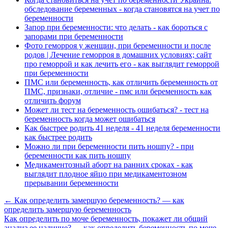
обследование беременных - когда становятся на учет по
беременности
Запор при беременности: что делать - как бороться с
запорами при беременности
Фото геморроя у женщин, при беременности и после
родов | Лечение геморроя в домашних условиях; сайт
про геморрой и как лечить его - как выглядит геморрой
при беременности
ПМС или беременность, как отличить беременность от
ПМС, признаки, отличие - пмс или беременность как
отличить форум
Может ли тест на беременность ошибаться? - тест на
беременность когда может ошибаться
Как быстрее родить 41 неделя - 41 неделя беременности
как быстрее родить
Можно ли при беременности пить ношпу? - при
беременности как пить ношпу
Медикаментозный аборт на ранних сроках - как
выглядит плодное яйцо при медикаментозном
прерывании беременности
← Как определить замершую беременность? — как
определить замершую беременность
Как определить по моче беременность, покажет ли общий
анализ ее наличие? — как определить беременность по моче