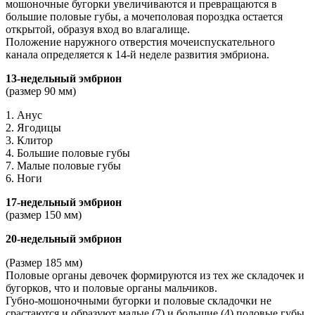
мошоночные бугорки увеличиваются и превращаются в
большие половые губы, а мочеполовая пороздка остается
открытой, образуя вход во влагалище.
Положение наружного отверстия мочеиспускательного
канала определяется к 14-й неделе развития эмбриона.
13-недельный эмбрион
(размер 90 мм)
1. Анус
2. Ягодицы
3. Клитор
4. Большие половые губы
7. Малые половые губы
6. Ноги
17-недельный эмбрион
(размер 150 мм)
20-недельный эмбрион
(Размер 185 мм)
Половые органы девочек формируются из тех же складочек и
бугорков, что и половые органы мальчиков.
Губно-мошоночными бугорки и половые складочки не
срастаются и образуют малые (7) и большие (4) половые губы.