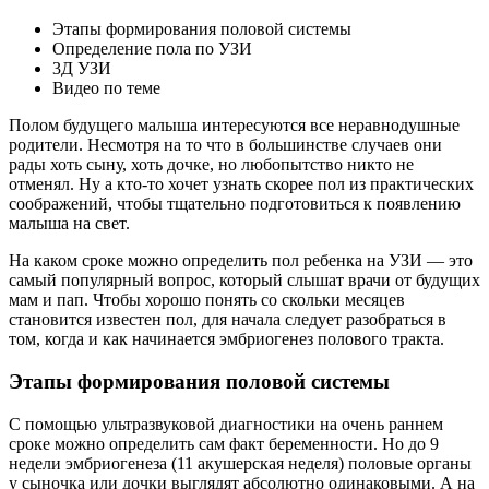
Этапы формирования половой системы
Определение пола по УЗИ
3Д УЗИ
Видео по теме
Полом будущего малыша интересуются все неравнодушные
родители. Несмотря на то что в большинстве случаев они
рады хоть сыну, хоть дочке, но любопытство никто не
отменял. Ну а кто-то хочет узнать скорее пол из практических
соображений, чтобы тщательно подготовиться к появлению
малыша на свет.
На каком сроке можно определить пол ребенка на УЗИ — это
самый популярный вопрос, который слышат врачи от будущих
мам и пап. Чтобы хорошо понять со скольки месяцев
становится известен пол, для начала следует разобраться в
том, когда и как начинается эмбриогенез полового тракта.
Этапы формирования половой системы
С помощью ультразвуковой диагностики на очень раннем
сроке можно определить сам факт беременности. Но до 9
недели эмбриогенеза (11 акушерская неделя) половые органы
у сыночка или дочки выглядят абсолютно одинаковыми. А на