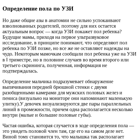
Определение пола по УЗИ
Но даже общие азы в анатомии не сильно успокаивают
взволнованных родителей, поэтому для них остается
актуальным вопрос — когда УЗИ покажет пол ребенка?
Будущие мамы, приходя на первое ультразвуковое
исследование, в принципе понимают, что определяют пол
ребенка по УЗИ позже, но все же не оставляют надежды на
чудо. Некоторым мамочкам сообщали пол ребенка уже на УЗИ
в Ⅰ триместре, но в половине случаев во время второго или
третьего скрининга, полученная, информация не
подтверждалась.
Определение мальчика подразумевает обнаружение
выпячивания передней брюшной стенки с двумя
разобщенными камерами для мужских половых желез и
пениса (визуально на мониторе они напоминают маленькую
улитку).У девочек визуализируются две пары параллельных
линий в промежности, причем одна располагается несколько
внутри (малые и большие половые губы).
Частая ошибка, которая случается в ходе определения пола —
это увидеть половой член там, где его на самом деле нет.
Виной тому становится то, что малышка так располагает