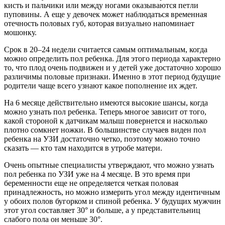
кисть и пальчики или между ногами оказываются петли
пуповины. А еще у девочек может наблюдаться временная
отечность половых губ, которая визуально напоминает
мошонку.
Срок в 20–24 недели считается самым оптимальным, когда
можно определить пол ребенка. Для этого периода характерно
то, что плод очень подвижен и у детей уже достаточно хорошо
различимы половые признаки. Именно в этот период будущие
родители чаще всего узнают какое пополнение их ждет.
На 6 месяце действительно имеются высокие шансы, когда
можно узнать пол ребенка. Теперь многое зависит от того,
какой стороной к датчикам малыш повернется и насколько
плотно сомкнет ножки. В большинстве случаев виден пол
ребенка на УЗИ достаточно четко, поэтому можно точно
сказать — кто там находится в утробе матери.
Очень опытные специалисты утверждают, что можно узнать
пол ребенка по УЗИ уже на 4 месяце. В это время при
беременности еще не определяется четкая половая
принадлежность, но можно измерить угол между идентичным
у обоих полов бугорком и спиной ребенка. У будущих мужчин
этот угол составляет 30° и больше, а у представительниц
слабого пола он меньше 30°.