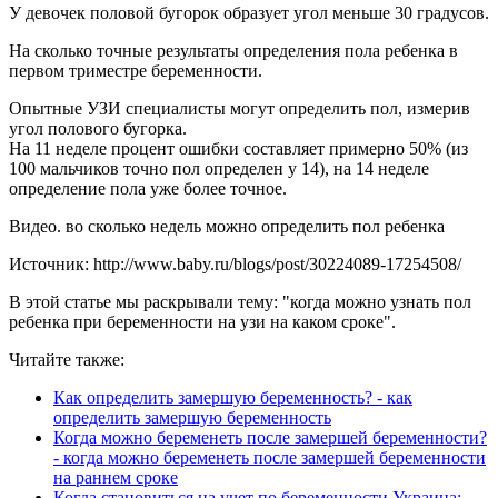
У девочек половой бугорок образует угол меньше 30 градусов.
На сколько точные результаты определения пола ребенка в
первом триместре беременности.
Опытные УЗИ специалисты могут определить пол, измерив
угол полового бугорка.
На 11 неделе процент ошибки составляет примерно 50% (из
100 мальчиков точно пол определен у 14), на 14 неделе
определение пола уже более точное.
Видео. во сколько недель можно определить пол ребенка
Источник: http://www.baby.ru/blogs/post/30224089-17254508/
В этой статье мы раскрывали тему: "когда можно узнать пол
ребенка при беременности на узи на каком сроке".
Читайте также:
Как определить замершую беременность? - как
определить замершую беременность
Когда можно беременеть после замершей беременности?
- когда можно беременеть после замершей беременности
на раннем сроке
Когда становиться на учет по беременности Украина: