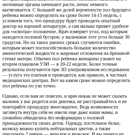
интимные органы начинают расти, пенис немного
вытягивается. С большей же долей вероятности пол будущего
ребенка можно определить на сроке более 14-15 недель, с
условием того, что процедуру будет проводить опытный
доктор на хорошей аппаратуре, а сам малыш примет удобное
для «осмотра» положение. Врач измеряет угол, под которым
находится половой бугорок: у мальчиков этот угол больше 30
градусов. Но на таких ранних сроках случаются ошибки,
которым может поспособствовать большое количество
амниотической жидкости и жировые отложения на брюшной
стенке матери. Обычно пол ребенка женщины узнают на
втором плановом УЗИ — в 20-22 недели. Более точные
результаты получаются при 3D ультразвуковом исследовании
— услуга эта платная и проводится, как правило, в частных
медицинских центрах. Вот на каком сроке можно определить
пол ребенка по узи точно.
Однако, если вам не повезло, и врач никак не может сказать
мальчик у вас родится или девочка, не расстраивайтесь и не
повторяйте процедуру многократно. Ведь возможности
заглянуть внутрь себя не имели еще даже наши мамы, и
спокойно обходились без информации о половой
принадлежности своих деток. Одежду, постельное белье,
коляску можно купить нейтральных цветов, а также
придумать 2 имени — женское и мужское. И вы ничего не