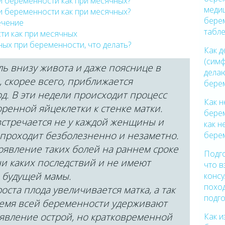
и беременности как при месячных?
медиц
и беременности как при месячных?
бере
ечение
табл
ти как при месячных
ных при беременности, что делать?
Как 
(симф
ль внизу живота и даже пояснице в
делаю
о, скорее всего, приближается
бере
. В эти недели происходит процесс
Как н
ренной яйцеклетки к стенке матки.
бере
встречается не у каждой женщины и
как н
 проходит безболезненно и незаметно.
бере
оявление таких болей на раннем сроке
Подго
и каких последствий и не имеют
что в
а будущей мамы.
консу
поход
ста плода увеличивается матка, а так
подг
время всей беременности удерживают
оявление острой, но кратковременной
Как и