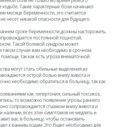
менной боли не только во время резкого
и ходьбе. Такие характерные боли начинают
ем месяце беременности, это считается
не несет никакой опасности для будущего
 раннем сроке беременности должны насторожить
опровождается постоянной тошнотой,
оком. Такой болевой синдром может
в таком случае вам необходимо в срочном
 помощи, так как есть угроза внематочной
ства могут стать обильные выделения из
ровождаются острой болью внизу живота и
рочно необходимо обратиться в больницу, так как
олеваниями как: гипертония, сильный токсикоз,
глись, то возможно появление угрозы раннего
 оно сопровождается спазмом внизу живота и
 наличии, всех этих симптомов не медлить и
тавит вас в больницу, чтобы остановить
дет к ранним родам. Это будет необходимо для