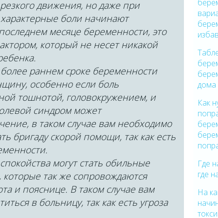
берем
 резкого движения, но даже при
вари
е характерные боли начинают
берем
последнем месяце беременности, это
изба
актором, который не несет никакой
Табле
ребенка.
бере
 более раннем сроке беременности
бере
щину, особенно если боль
дома
ной тошнотой, головокружением, и
Как н
болевой синдром может
попр
чение, в таком случае вам необходимо
берем
бере
ть бригаду скорой помощи, так как есть
попр
еменности.
еспокойства могут стать обильные
Где н
где н
 которые так же сопровождаются
та и пояснице. В таком случае вам
На к
ться в больницу, так как есть угроза
начин
токс