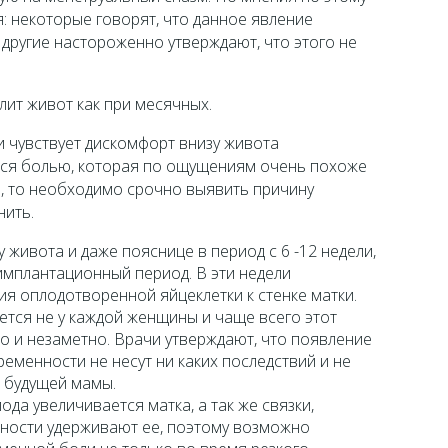
я: некоторые говорят, что данное явление
другие настороженно утверждают, что этого не
ит живот как при месячных.
 чувствует дискомфорт внизу живота
я болью, которая по ощущениям очень похоже
а, то необходимо срочно выявить причину
нить.
у живота и даже пояснице в период с 6 -12 недели,
 имплантационный период. В эти недели
я оплодотворенной яйцеклетки к стенке матки.
тся не у каждой женщины и чаще всего этот
о и незаметно. Врачи утверждают, что появление
ременности не несут ни каких последствий и не
 будущей мамы.
да увеличивается матка, а так же связки,
ности удерживают ее, поэтому возможно