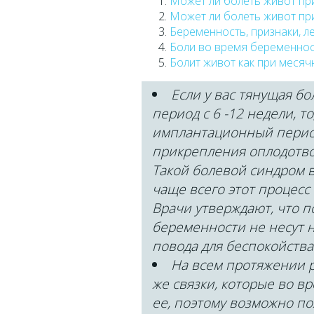
Может ли болеть живот пр
Может ли болеть живот пр
Беременность, признаки, л
Боли во время беременнос
Болит живот как при месяч
Если у вас тянущая бо
период с 6 -12 недели, т
имплантационный период
прикрепления оплодотво
Такой болевой синдром 
чаще всего этот процесс
Врачи утверждают, что п
беременности не несут н
повода для беспокойств
На всем протяжении ро
же связки, которые во 
ее, поэтому возможно п