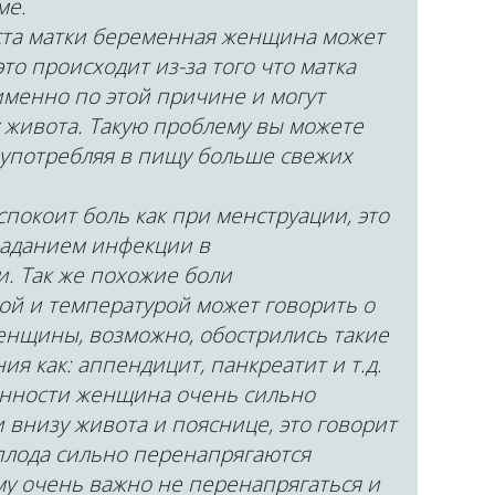
ме.
оста матки беременная женщина может
это происходит из-за того что матка
именно по этой причине и могут
 живота. Такую проблему вы можете
 употребляя в пищу больше свежих
покоит боль как при менструации, это
паданием инфекции в
. Так же похожие боли
й и температурой может говорить о
енщины, возможно, обострились такие
я как: аппендицит, панкреатит и т.д.
енности женщина очень сильно
 внизу живота и пояснице, это говорит
и плода сильно перенапрягаются
 очень важно не перенапрягаться и