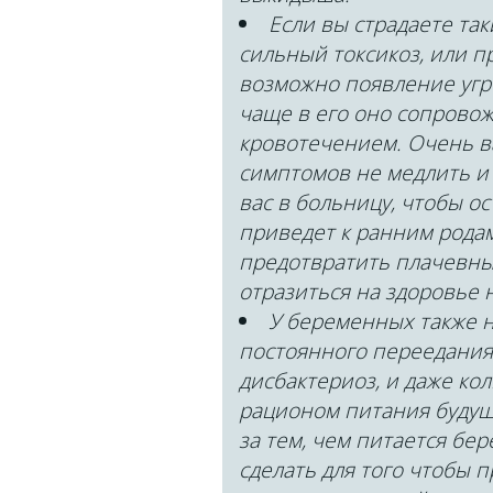
Если вы страдаете та
сильный токсикоз, или п
возможно появление угр
чаще в его оно сопровож
кровотечением. Очень в
симптомов не медлить и 
вас в больницу, чтобы о
приведет к ранним родам
предотвратить плачевные
отразиться на здоровье н
У беременных также н
постоянного переедания
дисбактериоз, и даже ко
рационом питания будущ
за тем, чем питается б
сделать для того чтобы 