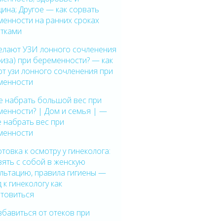
ина; Другое — как сорвать
менности на ранних сроках
етками
делают УЗИ лонного сочленения
иза) при беременности? — как
т узи лонного сочленения при
менности
е набрать большой вес при
менности? | Дом и семья | —
е набрать вес при
менности
товка к осмотру у гинеколога:
зять с собой в женскую
льтацию, правила гигиены —
 к гинекологу как
отовиться
збавиться от отеков при