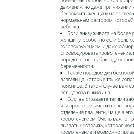
появление острой, но кратковре
движения, но даже при чихании 
беспокоить женщину на последн
нормальным фактором, который 
ребенка.
Боли внизу живота на более
женщину, особенно если боль с
головокружением, и даже обмор
спровоцировать кровотечение, 
порядке вызвать бригаду скорой
беременности.
Так же поводом для беспокой
влагалища, которые так же соп
пояснице. В таком случае вам с
есть угроза выкидыша.
Если вы страдаете такими заб
или просто физически перенапря
отделения плаценты, чаще в его
кровотечением. Очень важно при
вызвать неотложку, которая дос
кровотечение и возможно приве