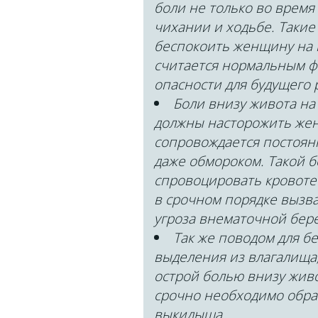
боли не только во время
чихании и ходьбе. Таки
беспокоить женщину на 
считается нормальным ф
опасности для будущего 
Боли внизу живота на
должны насторожить жен
сопровождается постоян
даже обмороком. Такой 
спровоцировать кровоте
в срочном порядке вызва
угроза внематочной бер
Так же поводом для б
выделения из влагалища,
острой болью внизу живо
срочно необходимо обрати
выкидыша.