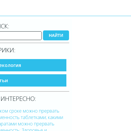
СК:
НАЙТИ
РИКИ:
екология
тьи
 ИНТЕРЕСНО:
аком сроке можно прервать
енность таблетками; какими
аратами можно прервать
менность; Здоровье и