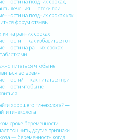
енности на поздних сроках,
анты лечения — отеки при
енности на поздних сроках как
виться форум отзывы
тки на ранних сроках
менности — как избавиться от
менности на ранних сроках
 таблетками
ужно питаться чтобы не
авиться во время
енности? — как питаться при
менности чтобы не
авиться
айти хорошего гинеколога? —
айти гинеколога
аком сроке беременности
ает тошнить, другие признаки
икоза — беременность когда