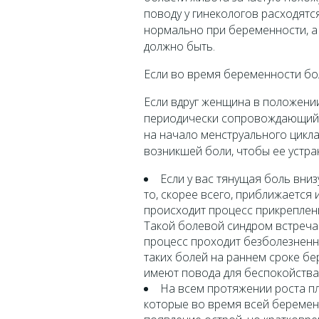
поводу у гинекологов расходятс
нормально при беременности, а 
должно быть.
Если во время беременности бол
Если вдруг женщина в положении
периодически сопровождающийс
на начало менструального цикл
возникшей боли, чтобы ее устра
Если у вас тянущая боль вниз
то, скорее всего, приближается
происходит процесс прикреплени
Такой болевой синдром встречае
процесс проходит безболезненн
таких болей на раннем сроке бе
имеют повода для беспокойства
На всем протяжении роста пло
которые во время всей беремен