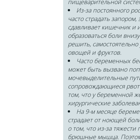
пищеварительной систе
Из-за постоянного р
часто страдать запором, 
сдавливает кишечник и 
образоваться боли внизу
решить, самостоятельно
овощей и фруктов.
Часто беременных бес
может быть вызвано по
мочевыделительные пути
сопровождающиеся рвото
том, что у беременной ж
хирургические заболевани
На 9-м месяце берем
страдает от ноющей боли
о том, что из-за тяжест
брюшные мышца. Поэтому