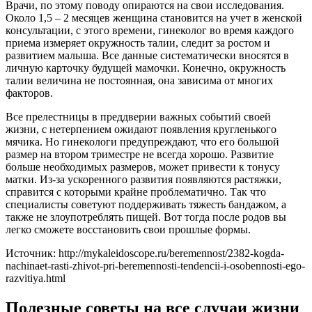
Врачи, по этому поводу опираются на свои исследования.
Около 1,5 – 2 месяцев женщина становится на учет в женской
консультации, с этого времени, гинеколог во время каждого
приема измеряет окружность талии, следит за ростом и
развитием малыша. Все данные систематически вносятся в
личную карточку будущей мамочки. Конечно, окружность
талии величина не постоянная, она зависима от многих
факторов.
Все прелестницы в преддверии важных событий своей
жизни, с нетерпением ожидают появления кругленького
мячика. Но гинекологи предупреждают, что его большой
размер на втором триместре не всегда хорошо. Развитие
больше необходимых размеров, может привести к тонусу
матки. Из-за ускоренного развития появляются растяжки,
справится с которыми крайне проблематично. Так что
специалисты советуют поддерживать тяжесть бандажом, а
также не злоупотреблять пищей. Вот тогда после родов вы
легко сможете восстановить свои прошлые формы.
Источник: http://mykaleidoscope.ru/beremennost/2382-kogda-
nachinaet-rasti-zhivot-pri-beremennosti-tendencii-i-osobennosti-ego-
razvitiya.html
Полезные советы на все случаи жизни