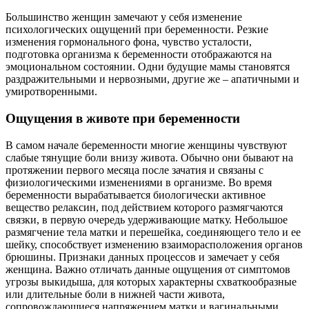
Большинство женщин замечают у себя изменение
психологических ощущений при беременности. Резкие
изменения гормонального фона, чувство усталости,
подготовка организма к беременности отображаются на
эмоциональном состоянии. Одни будущие мамы становятся
раздражительными и нервозными, другие же – апатичными и
умиротворенными.
Ощущения в животе при беременности
В самом начале беременности многие женщины чувствуют
слабые тянущие боли внизу живота. Обычно они бывают на
протяжении первого месяца после зачатия и связаны с
физиологическими изменениями в организме. Во время
беременности вырабатывается биологически активное
вещество релаксин, под действием которого размягчаются
связки, в первую очередь удерживающие матку. Небольшое
размягчение тела матки и перешейка, соединяющего тело и ее
шейку, способствует изменению взаиморасположения органов
брюшины. Признаки данных процессов и замечает у себя
женщина. Важно отличать данные ощущения от симптомов
угрозы выкидыша, для которых характерны схваткообразные
или длительные боли в нижней части живота,
сопровождающиеся напряжением матки и вагинальными