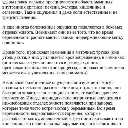
удары ножек малыша проецируются в область маминых
внутренних органов: печени, желудка, кишечника и
селезенки. Такие ощущения и даже боли естественны и не
требуют лечения.
А еще иногда болезненные ощущения появляются в боковых
отделах живота. Возникают они из-за того, что во время
беременности растягиваются связки, поддерживающие матку
и яичники.
Кроме того, происходят изменения в маточных трубах (они
утолщаются, в них усиливается кровообращение), в яичниках
(они несколько увеличиваются в размерах, в них
прекращаются циклические процессы, а положение яичников
меняется из-за увеличения размеров матки).
Несильные болезненные ощущения внизу живота могут
возникать несколько раз в течение дня, но, как правило, они
быстро исчезают, если женщина занимает удобное для нее
положение. Иногда периодические неприятные ощущения в
нижнебоковых отделах живота появляются при запорах,
которые тоже часто встречаются у беременных. Во время
беременности вырабатываются гормоны, которые
расслабляют матку, аналогичный эффект они оказывают и на
кишечник: его перистальтика нарушается, в итоге возникает