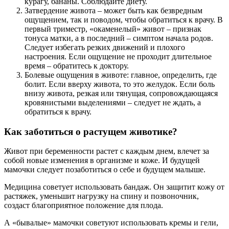
курагу, бананы. Соблюдайте диету.
Затвердение живота – может быть как безвредным
ощущением, так и поводом, чтобы обратиться к врачу. В
первый триместр, «окаменелый» живот – признак
тонуса матки, а в последний – симптом начала родов.
Следует избегать резких движений и плохого
настроения. Если ощущение не проходит длительное
время – обратитесь к доктору.
Болевые ощущения в животе: главное, определить, где
болит. Если вверху живота, то это желудок. Если боль
внизу живота, резкая или тянущая, сопровождающаяся
кровянистыми выделениями – следует не ждать, а
обратиться к врачу.
Как заботиться о растущем животике?
Живот при беременности растет с каждым днем, влечет за
собой новые изменения в организме и коже. И будущей
мамочки следует позаботиться о себе и будущем малыше.
Медицина советует использовать бандаж. Он защитит кожу от
растяжек, уменьшит нагрузку на спину и позвоночник,
создаст благоприятное положение для плода.
А «бывалые» мамочки советуют использовать кремы и гели,