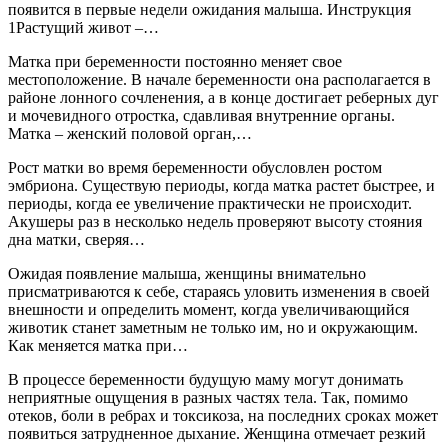
появится в первые недели ожидания малыша. Инструкция
1Растущий живот –…
Матка при беременности постоянно меняет свое
местоположение. В начале беременности она располагается в
районе лонного сочленения, а в конце достигает реберных дуг
и мочевидного отростка, сдавливая внутренние органы.
Матка – женский половой орган,…
Рост матки во время беременности обусловлен ростом
эмбриона. Существую периоды, когда матка растет быстрее, и
периоды, когда ее увеличение практически не происходит.
Акушеры раз в несколько недель проверяют высоту стояния
дна матки, сверяя…
Ожидая появление малыша, женщины внимательно
присматриваются к себе, стараясь уловить изменения в своей
внешности и определить момент, когда увеличивающийся
животик станет заметным не только им, но и окружающим.
Как меняется матка при…
В процессе беременности будущую маму могут донимать
неприятные ощущения в разных частях тела. Так, помимо
отеков, боли в ребрах и токсикоза, на последних сроках может
появиться затрудненное дыхание. Женщина отмечает резкий