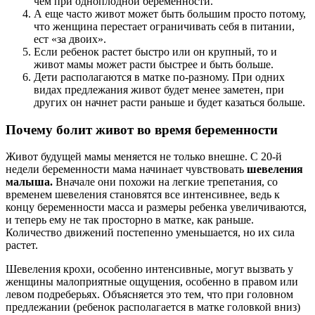
чем при одноплодной беременности.
А еще часто живот может быть большим просто потому,
что женщина перестает ограничивать себя в питании,
ест «за двоих».
Если ребенок растет быстро или он крупный, то и
живот мамы может расти быстрее и быть больше.
Дети располагаются в матке по-разному. При одних
видах предлежания живот будет менее заметен, при
других он начнет расти раньше и будет казаться больше.
Почему болит живот во время беременности
Живот будущей мамы меняется не только внешне. С 20-й
недели беременности мама начинает чувствовать
шевеления
малыша.
Вначале они похожи на легкие трепетания, со
временем шевеления становятся все интенсивнее, ведь к
концу беременности масса и размеры ребенка увеличиваются,
и теперь ему не так просторно в матке, как раньше.
Количество движений постепенно уменьшается, но их сила
растет.
Шевеления крохи, особенно интенсивные, могут вызвать у
женщины малоприятные ощущения, особенно в правом или
левом подреберьях. Объясняется это тем, что при головном
предлежании (ребенок располагается в матке головкой вниз)