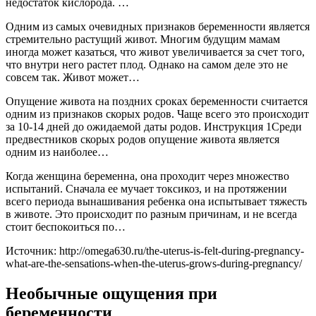
недостаток кислорода. …
Одним из самых очевидных признаков беременности является
стремительно растущий живот. Многим будущим мамам
иногда может казаться, что живот увеличивается за счет того,
что внутри него растет плод. Однако на самом деле это не
совсем так. Живот может…
Опущение живота на поздних сроках беременности считается
одним из признаков скорых родов. Чаще всего это происходит
за 10-14 дней до ожидаемой даты родов. Инструкция 1Среди
предвестников скорых родов опущение живота является
одним из наиболее…
Когда женщина беременна, она проходит через множество
испытаний. Сначала ее мучает токсикоз, и на протяжении
всего периода вынашивания ребенка она испытывает тяжесть
в животе. Это происходит по разным причинам, и не всегда
стоит беспокоиться по…
Источник: http://omega630.ru/the-uterus-is-felt-during-pregnancy-
what-are-the-sensations-when-the-uterus-grows-during-pregnancy/
Необычные ощущения при
беременности