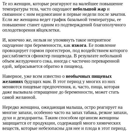
Те из женщин, которые реагируют на малейшее повышение
температуры тела, часто ощущают
небольшой жар
и
связанное с ним недомогание в первые недели после зачатия.
Если же женщина ведет график базальной температуры, ее
повышение станет одним из подтверждений благополучного
оплодотворения яйцеклетки.
И, конечно же, нельзя не упомянуть такое неприятное
ощущение при беременности, как
изжога
. Ее появление
провоцирует гормон прогестерон, под воздействием которого
расслабляется сфинктер пищевода. В результате небольшой
объем желудочного сока, иногда с частично переваренной
едой, забрасывается обратно в пищевод.
Наверное, уже всем известно о
необычных пищевых
желаниях
будущих мам. В этот период у многих из них
меняются пищевые предпочтения, и, часто, пища, которая
даже вызывала отвращение до беременности, может стать
самой желанной.
Нередко женщина, ожидающая малыша, остро реагирует на
многие запахи, особенно часто на запах табака, резкие запахи,
духи и дезодоранты. Таким способом организм женщины
защищается от продукции, содержащей много химических
веществ, которые небезопасны для нее и плода в этот период.