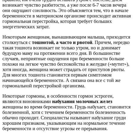
возникает чувство разбитости, а уже после 6-7 часов вечера
они ощущают сонливость. Это объясняется тем, что в начале
беременности в материнском организме происходит активная
гормональная перестройка, которая требует больших
энергетических затрат.
Некоторым женщинам, вынашивающим малыша, приходится
столкнуться с
тошнотой, а часто и рвотой
. Причем, нередко
такая тошнота возникает не только утром, но и донимает
будущую маму на протяжении всего дня. В большинстве
случаев, неприятные ощущения при беременности больше
похожи на легкое чувство беспокойства в желудке («мутит»),
хотя иногда, женщина может страдать от приступов рвоты.
Для многих тошнота становится первым симптомом
начинающейся беременности. А связана она все с той же
гормональной перестройкой организма.
Некоторые гормоны, в особенности гормон эстроген,
являются виновниками
набухания молочных желез
женщины во время беременности. Грудь набухает, становится
болезненной, хотя с течением беременности болезненность
обычно проходит. Специалисты называют набухание груди
хорошим признаком, указывающим на нормальное течение
беременности и отсутствие угрозы ее прерывания.