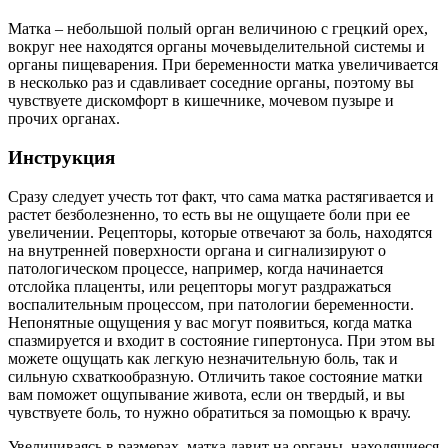
Матка – небольшой полый орган величиною с грецкий орех,
вокруг нее находятся органы мочевыделительной системы и
органы пищеварения. При беременности матка увеличивается
в несколько раз и сдавливает соседние органы, поэтому вы
чувствуете дискомфорт в кишечнике, мочевом пузыре и
прочих органах.
Инструкция
Сразу следует учесть тот факт, что сама матка растягивается и
растет безболезненно, то есть вы не ощущаете боли при ее
увеличении. Рецепторы, которые отвечают за боль, находятся
на внутренней поверхности органа и сигнализируют о
патологическом процессе, например, когда начинается
отслойка плаценты, или рецепторы могут раздражаться
воспалительным процессом, при патологии беременности.
Непонятные ощущения у вас могут появиться, когда матка
спазмируется и входит в состояние гипертонуса. При этом вы
можете ощущать как легкую незначительную боль, так и
сильную схваткообразную. Отличить такое состояние матки
вам поможет ощупывание живота, если он твердый, и вы
чувствуете боль, то нужно обратиться за помощью к врачу.
Увеличиваясь в размерах, матка давит на органы, находящиеся