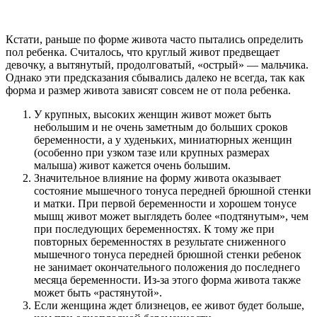
Кстати, раньше по форме живота часто пытались определить
пол ребенка. Считалось, что круглый живот предвещает
девочку, а вытянутый, продолговатый, «острый» — мальчика.
Однако эти предсказания сбывались далеко не всегда, так как
форма и размер живота зависят совсем не от пола ребенка.
У крупных, высоких женщин живот может быть
небольшим и не очень заметным до больших сроков
беременности, а у худеньких, миниатюрных женщин
(особенно при узком тазе или крупных размерах
малыша) живот кажется очень большим.
Значительное влияние на форму живота оказывает
состояние мышечного тонуса передней брюшной стенки
и матки. При первой беременности и хорошем тонусе
мышц живот может выглядеть более «подтянутым», чем
при последующих беременностях. К тому же при
повторных беременностях в результате сниженного
мышечного тонуса передней брюшной стенки ребенок
не занимает окончательного положения до последнего
месяца беременности. Из-за этого форма живота также
может быть «растянутой».
Если женщина ждет близнецов, ее живот будет больше,