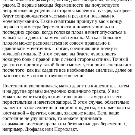
рядом. В первые месяцы беременности вы почувствуете
неприятные ощущения со стороны мочевого пузыря, которые
будут сопровождаться частыми и резкими позывами к
мочеиспусканию. Такие симптомы пройдут у вас к концу
первого триместра беременности и появятся вновь на
последних сроках, когда головка плода начнет опускаться в
малый таз и давить на мочевой пузырь. Матка с большим
плодом может располагаться не совсем правильно и
сдавливать мочеточник – орган, соединяющий почку и
мочевой пузырь. В этом случае, вы будете чувствовать
ноющую боль с правой или с левой стороны спины. Точный
диагноз и причину такой боли сможет установить специалист
после того, как вы сдадите все необходимые анализы, далее он
назначит вам соответствующее лечение.
Постепенно увеличиваясь, матка давит на кишечник, а затем
и на другие органы желудочно-кишечного тракта. У вас
может нарушиться функция кишечника – замедлиться его
перистальтика и начаться запоры. В этом случае, обязательно
включите в повседневный рацион продукты, которые богаты
клетчаткой – фрукты, овощи, злаковые каши. Если ваше
состояние не улучшилось, то можете принимать
фармакологические препараты безопасные для беременных,
например, Дюфалак или Нормолакт.