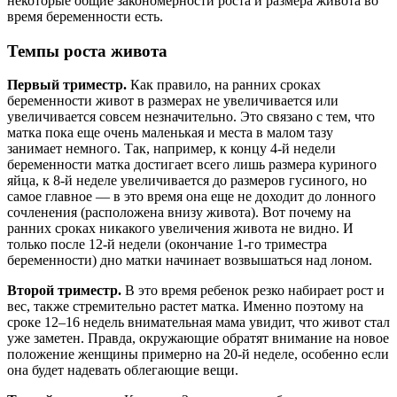
некоторые общие закономерности роста и размера живота во
время беременности есть.
Темпы роста живота
Первый триместр.
Как правило, на ранних сроках
беременности живот в размерах не увеличивается или
увеличивается совсем незначительно. Это связано с тем, что
матка пока еще очень маленькая и места в малом тазу
занимает немного. Так, например, к концу 4-й недели
беременности матка достигает всего лишь размера куриного
яйца, к 8-й неделе увеличивается до размеров гусиного, но
самое главное — в это время она еще не доходит до лонного
сочленения (расположена внизу живота). Вот почему на
ранних сроках никакого увеличения живота не видно. И
только после 12-й недели (окончание 1-го триместра
беременности) дно матки начинает возвышаться над лоном.
Второй триместр.
В это время ребенок резко набирает рост и
вес, также стремительно растет матка. Именно поэтому на
сроке 12–16 недель внимательная мама увидит, что живот стал
уже заметен. Правда, окружающие обратят внимание на новое
положение женщины примерно на 20-й неделе, особенно если
она будет надевать облегающие вещи.