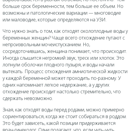
больше срок беременности, тем больше ее объем. Но
возможны и патологические вариации — многоводие
или маловодие, которые определяются на УЗИ.
Что нужно знать о том, как отходят околоплодные воды у
беременных женщин? Чаще всего отхождение путают с
непроизвольным мочеиспусканием. Но,
сосредоточившись, женщина понимает, что происходит.
Иногда слышится негромкий звук, треск или хлопок. Это
лопнули оболочки плодного пузыря, и воды начали
вытекать. Процесс отхождения амниотической жидкости
у каждой беременной может проходить по-разному. У
одних напоминает легкое недержание, а у других
отхождение происходит настолько стремительно, что
сдержать невозможно.
Зная, как отходят воды перед родами, можно примерно
сориентироваться, когда же стоит собираться в роддом.
Это будет зависеть, какой позиции придерживается
врач-гинеколог. Одни полагают, что, если чуть-чуть