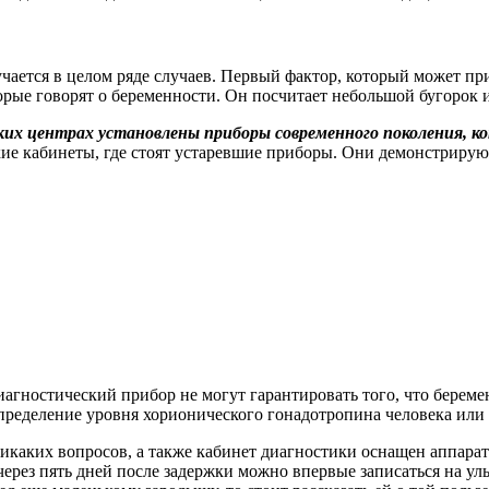
учается в целом ряде случаев. Первый фактор, который может пр
которые говорят о беременности. Он посчитает небольшой бугор
ких центрах установлены приборы современного поколения, 
ие кабинеты, где стоят устаревшие приборы. Они демонстрируют
гностический прибор не могут гарантировать того, что беремен
пределение уровня хорионического гонадотропина человека или
каких вопросов, а также кабинет диагностики оснащен аппарато
о через пять дней после задержки можно впервые записаться на 