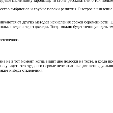
д еще маленькому зародышу, то стоит рассказать ей о той пользе
ество эмбрионов и грубые пороки развития. Быстрое выявление 
тличаются от других методов исчисления сроков беременности. Е
лько недели через две-три. Тогда можно будет точно увидеть эм
-beremennost
на не в тот момент, когда видит две полоски на тесте, а когда
жно увидеть это чудо, его первые неосознанные движения, услыш
какие-нибудь отклонения.