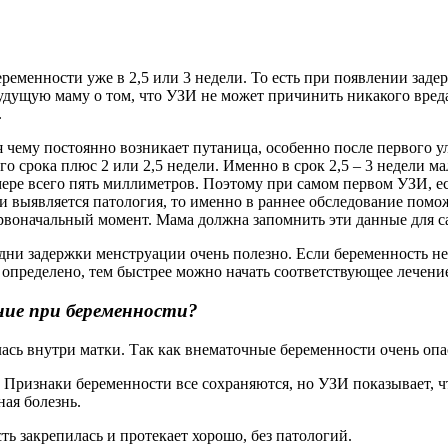
ременности уже в 2,5 или 3 недели. То есть при появлении заде
дущую маму о том, что УЗИ не может причинить никакого вреда
.
 чему постоянно возникает путаница, особенно после первого у
о срока плюс 2 или 2,5 недели. Именно в срок 2,5 – 3 недели м
ре всего пять миллиметров. Поэтому при самом первом УЗИ, есл
и выявляется патология, то именно в раннее обследование помо
ервоначальный момент. Мама должна запомнить эти данные для с
дни задержки менструации очень полезно. Если беременность не
 определено, тем быстрее можно начать соответствующее лечени
ание при беременности?
илась внутри матки. Так как внематочные беременности очень о
й. Признаки беременности все сохраняются, но УЗИ показывает, ч
ная болезнь.
сть закрепилась и протекает хорошо, без патологий.