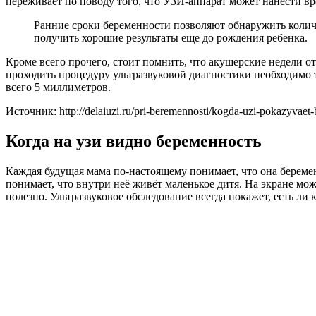
переживает по поводу того, что УЗИ-аппарат может нанести вре
Ранние сроки беременности позволяют обнаружить колич
получить хорошие результаты еще до рождения ребенка.
Кроме всего прочего, стоит помнить, что акушерские недели о
проходить процедуру ультразвуковой диагностики необходимо то
всего 5 миллиметров.
Источник: http://delaiuzi.ru/pri-beremennosti/kogda-uzi-pokazyvaet
Когда на узи видно беременность
Каждая будущая мама по-настоящему понимает, что она беремен
понимает, что внутри неё живёт маленькое дитя. На экране мо
полезно. Ультразвуковое обследование всегда покажет, есть ли 