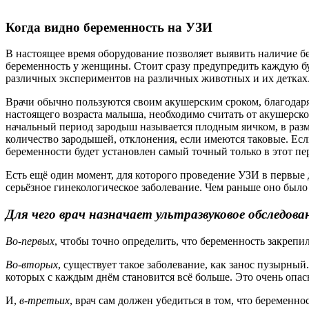
Когда видно беременность на УЗИ
В настоящее время оборудование позволяет выявить наличие бе
беременность у женщины. Стоит сразу предупредить каждую бу
различных экспериментов на различных животных и их детках
Врачи обычно пользуются своим акушерским сроком, благодаря
настоящего возраста малыша, необходимо считать от акушерског
начальный период зародыш называется плодным яичком, в разме
количество зародышей, отклонения, если имеются таковые. Есл
беременности будет установлен самый точный только в этот п
Есть ещё один момент, для которого проведение УЗИ в первые 
серьёзное гинекологическое заболевание. Чем раньше оно было
Для чего врач назначает ультразвуковое обследов
Во-первых
, чтобы точно определить, что беременность закреп
Во-вторых
, существует такое заболевание, как занос пузырны
которых с каждым днём становится всё больше. Это очень опас
И,
в-третьих
, врач сам должен убедиться в том, что беременно