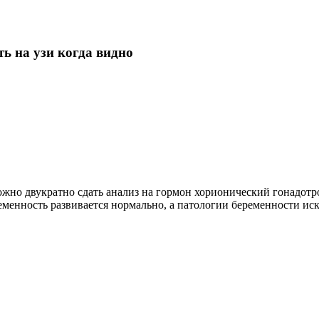
ь на узи когда видно
ожно двукратно сдать анализ на гормон хорионический гонадотроп
еременность развивается нормально, а патологии беременности и