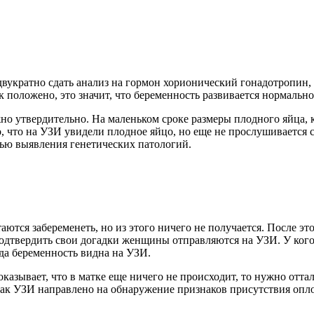
двукратно сдать анализ на гормон хорионический гонадотропин,
как положено, это значит, что беременность развивается нормаль
о утвердительно. На маленьком сроке размеры плодного яйца, к
го, что на УЗИ увидели плодное яйцо, но еще не прослушивается
лью выявления генетических патологий.
ются забеременеть, но из этого ничего не получается. После это
одтвердить свои догадки женщины отправляются на УЗИ. У кого-
гда беременность видна на УЗИ.
показывает, что в матке еще ничего не происходит, то нужно отта
как УЗИ направлено на обнаружение признаков присутствия опло