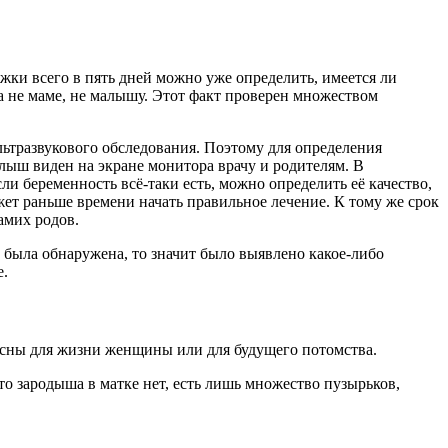
ржки всего в пять дней можно уже определить, имеется ли
 не маме, не малышу. Этот факт проверен множеством
льтразвукового обследования. Поэтому для определения
алыш виден на экране монитора врачу и родителям. В
и беременность всё-таки есть, можно определить её качество,
жет раньше времени начать правильное лечение. К тому же срок
амих родов.
 была обнаружена, то значит было выявлено какое-либо
е.
пасны для жизни женщины или для будущего потомства.
то зародыша в матке нет, есть лишь множество пузырьков,