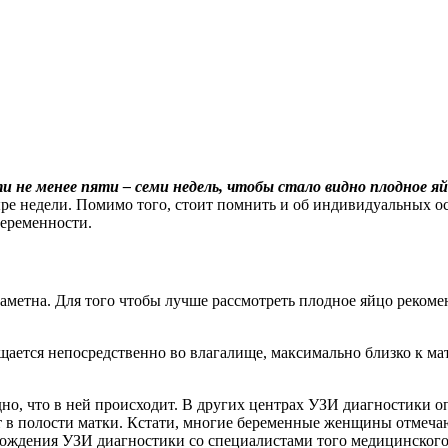
 не менее пяти – семи недель, чтобы стало видно плодное яй
ыре недели. Помимо того, стоит помнить и об индивидуальных о
еременности.
т заметна. Для того чтобы лучше рассмотреть плодное яйцо реко
щается непосредственно во влагалище, максимально близко к м
но, что в ней происходит. В других центрах УЗИ диагностики 
ит в полости матки. Кстати, многие беременные женщины отмеч
охождения УЗИ диагностики со специалистами того медицинского 