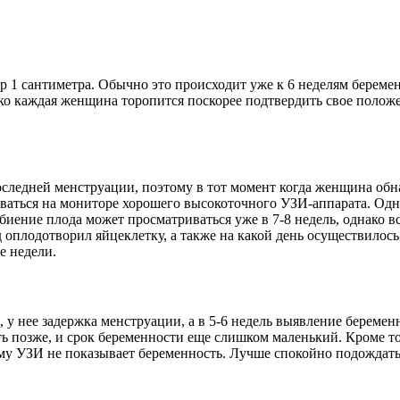
р 1 сантиметра. Обычно это происходит уже к 6 неделям береме
ако каждая женщина торопится поскорее подтвердить свое положе
следней менструации, поэтому в тот момент когда женщина обна
иваться на мониторе хорошего высокоточного УЗИ-аппарата. Одн
иение плода может просматриваться уже в 7-8 недель, однако все
д оплодотворил яйцеклетку, а также на какой день осуществило
е недели.
 у нее задержка менструации, а в 5-6 недель выявление беременн
ь позже, и срок беременности еще слишком маленький. Кроме то
ему УЗИ не показывает беременность. Лучше спокойно подождат