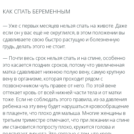
КАК СПАТЬ БЕРЕМЕННЫМ
— Уже с первых месяцев нельзя спать на животе. Даже
если он у вас ещё не округлился, в этом положении вы
сдавливаете свою быстро растущую и болезненную
грудь, делать этого не стоит.
— Почти весь срок нельзя спать и на спине, особенно
это касается поздних сроков, потому что увеличенная
матка сдавливает нижнюю полую вену, самую крупную
вену в организме, которая проходит рядом с
позвоночником чуть правее от него. По этой вене
оттекает кровь от всей нижней части тела и от матки
тоже. Если не соблюдать этого правила, из-за давления
ребенка на эту вену будет нарушаться кровообращение
в плаценте, что плохо для малыша. Многие женщины в
третьем триместре отмечают, что при лежании на спине
им становится попросту плохо, кружится голова и
подступает дурнота. Это связано с тем, что кровь