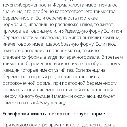
течениябеременности. Форма живота имеет немалое
значение, это особенно касаетсятретьего триместра
беременности. Если беременность протекает
нормально, иправильно расположен плод, то живот
приобретает овоидную или яйцевидную форму.Если при
беременности многоводие, то живот выглядит круглым,
иначе говоря,имеет шарообразную форму. Если плод
вживоте расположен поперек матки, то живот
становится формы в виде поперечногоовала. В третьем
триместре беременности живот имеет особую форму у
женщин,которые имеют узкий таз. Если женщина
беременна в первый раз, то животстановится
остроконечной формы, при повторной беременности
форма становитсянемного отвислой и заостренной
кверху. Животу будущей мамочки окружающим будет
заметен лишь к 4-5-му месяцу.
Если форма живота несоответствует норме
При каждом осмотре врач-гинеколог должен следить