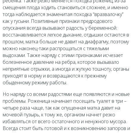
ребенка. Также резко меняется походка рожениц, из-за
смещения плода ходить становиться сложнее, и именно
тогда наблюдается знаменитая походка “вразвалочку”
как у гусыни. Позитивные признаки предродового
опускания всегда вызывают радость у беременной:
восстанавливается легкое дыхание, отдышки остаются в
прошлом, матка больше не давит на диафрагму, поэтому
можно наконец-таки распрощаться с тяжелыми
выдохами. Также наряду с этими признаками исчезает
болезненное давление на ребра, которое вызывало
неприятные отрыжки, а иногда и жуткую тошноту, органы
приходят в норму и возвращаются к прежнему
обыденному режиму работы.
Но наряду со всеми радостями еще появляются и новые
проблемы. Роженица начинает посещать туалет в три –
четыре раза чаще, так как опущенная матка давит на
мочевой пузырь, к тому же, организм начнет резко
избавляться от всего остаточного и ненужного мусора.
Всегда стоит быть готовой и к возникновению запоров и