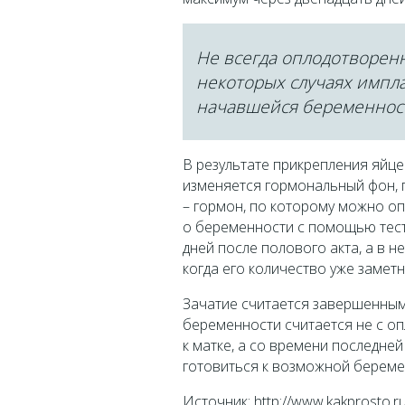
Не всегда оплодотворенн
некоторых случаях импла
начавшейся беременност
В результате прикрепления яйц
изменяется гормональный фон, 
– гормон, по которому можно о
о беременности с помощью тест
дней после полового акта, а в н
когда его количество уже заметн
Зачатие считается завершенным
беременности считается не с оп
к матке, а со времени последней
готовиться к возможной береме
Источник: http://www.kakprosto.