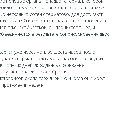
ие половые органы попадает сперма, в которой
оидов – мужских половых клеток, отличающихся
ко несколько сотен сперматозоидов достигают
я женская яйцеклетка, готовая к оплодотворению.
ся с женской клеткой, он проникает в нее, и
бъединяются в результате соприкосновения двух
шается уже через четыре-шесть часов после
случаях сперматозоиды могут находиться внутри
ескольких дней, дожидаясь созревания
аступает гораздо позже. Средняя
тозоидов около трех дней, но иногда они могут
 протяжении недели.