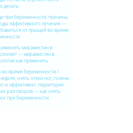
о делать
и при беременности: причины
тоды эффективного лечения —
збавиться от прыщей во время
менности
применять мирамистин в
кологии? — мирамистин в
ологии как применять
 во время беременности /
неделя, снять отеки ног, голени,
о и эффективно: территория
их разговоров — как снять
ног при беременности