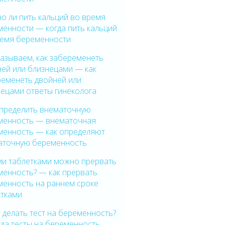
о ли пить кальций во время
менности — когда пить кальций
ремя беременности
азываем, как забеременеть
ней или близнецами — как
ременеть двойней или
нецами ответы гинеколога
определить внематочную
менность — внематочная
менность — как определяют
аточную беременность
ми таблетками можно прервать
менность? — как прервать
менность на раннем сроке
етками
 делать тест на беременность?
да тесты на беременность