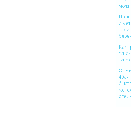
можн
Прыщ
и ме
как и
бере
Как 
гине
гинек
Отеки
40ая 
быстр
женск
отек 