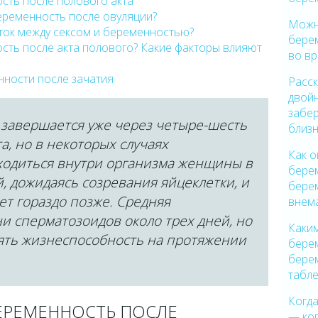
сть после полового акта
еременность после овуляции?
Можн
ок между сексом и беременностью?
бере
сть после акта полового? Какие факторы влияют
во в
нности после зачатия
Расск
двой
забе
 завершается уже через четыре-шесть
близ
а, но в некоторых случаях
Как 
ходиться внутри организма женщины в
бере
, дожидаясь созревания яйцеклетки, и
бере
т гораздо позже. Средняя
внем
и сперматозоидов около трех дней, но
Каки
нять жизнеспособность на протяжении
бере
бере
табл
Когда
БЕРЕМЕННОСТЬ ПОСЛЕ
— ког