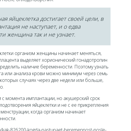
ая яйцеклетка достигает своей цели, в
нтация не наступает, и о едва
и женщина так и не узнает.
еклетки организм женщины начинает меняться,
плацента выделяет хорионический гонадотропин
пределить наличие беременности. Поэтому узнать
а или анализа крови можно минимум через семь
екоторых случаях через две недели или больше,
о.
 с момента имплантации, но акушерский срок
лодотворения яйцеклетки и не с ее прикрепления
 менструации, когда организм начинает
нности.
ru/kak-826200-kogda-nastupaet-beremennost-posle-