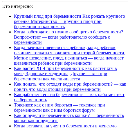
Это интересно:
Крупный плод при беременности Как рожать крупного
ребенка Материнство — крупный плод при
беременности как рожать
Когда работодателю нужно сообщить о беременности?
Вопрос-ответ — когда работодателю сообщать о
беременности
Когда начинает шевелиться ребенок, когда ребенок
начинает толкаться в животе при второй беременности |
Метки: шевеление, плод, начинаться — когда начинает
шевелиться ребенок при беременности
Как растет ХГЧ при беременности; как растет хгч в
моче; Здоровье и медицина; Другое — хгч при
беременности как увеличивается
Как понять, что отходят воды при беременности? — как
понять что воды отошли при беременности
Как работает тест на беременность — как работает тест
на беременность
Токсикоз: как с ним бороться — токсикоз при
беременности как с ним бороться форум
Как определить беременность кошки? — беременность
кошки как определить
Когда вставать на учет по беременности в женскую