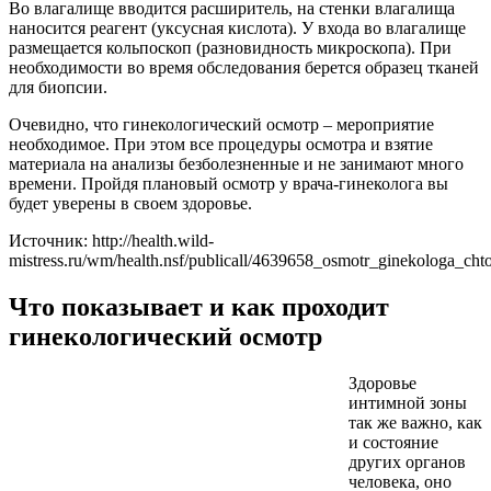
Во влагалище вводится расширитель, на стенки влагалища
наносится реагент (уксусная кислота). У входа во влагалище
размещается кольпоскоп (разновидность микроскопа). При
необходимости во время обследования берется образец тканей
для биопсии.
Очевидно, что гинекологический осмотр – мероприятие
необходимое. При этом все процедуры осмотра и взятие
материала на анализы безболезненные и не занимают много
времени. Пройдя плановый осмотр у врача-гинеколога вы
будет уверены в своем здоровье.
Источник: http://health.wild-
mistress.ru/wm/health.nsf/publicall/4639658_osmotr_ginekologa_ch
Что показывает и как проходит
гинекологический осмотр
Здоровье
интимной зоны
так же важно, как
и состояние
других органов
человека, оно