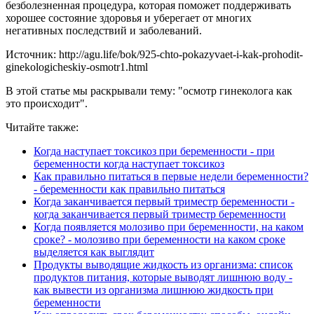
безболезненная процедура, которая поможет поддерживать
хорошее состояние здоровья и уберегает от многих
негативных последствий и заболеваний.
Источник: http://agu.life/bok/925-chto-pokazyvaet-i-kak-prohodit-
ginekologicheskiy-osmotr1.html
В этой статье мы раскрывали тему: "осмотр гинеколога как
это происходит".
Читайте также:
Когда наступает токсикоз при беременности - при
беременности когда наступает токсикоз
Как правильно питаться в первые недели беременности?
- беременности как правильно питаться
Когда заканчивается первый триместр беременности -
когда заканчивается первый триместр беременности
Когда появляется молозиво при беременности, на каком
сроке? - молозиво при беременности на каком сроке
выделяется как выглядит
Продукты выводящие жидкость из организма: список
продуктов питания, которые выводят лишнюю воду -
как вывести из организма лишнюю жидкость при
беременности