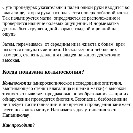
Суть процедуры: указательный палец одной руки вводится во
влагалище, вторая рука располагается поверх лобковой кости.
Так пальпируется матка, определяется ее расположение и
проверяется наличие болевых ощущений. В норме матка
должна быть грушевидной формы, гладкой и ровной на
ощупь.
Затем, перемещаясь, от середины низа живота к бокам, врач
пытается нащупать яичники. Поскольку они небольших
размеров, степень давления пальцев на живот достаточно
высокая.
Когда показана кольпоскопия?
Кольпоскопия
(микроскопическое исследование эпителия,
выстилающего стенки влагалища и шейки матки) с высокой
точностью выявляет предраковые новообразования — при их
обнаружении проводится биопсия. Безопасна, безболезненна,
не требует госпитализации и по времени проведения занимает
всего несколько минут. Назначается для уточнения теста
Папаниколау.
Как проходит?