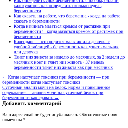
Как определить срок беременности: способы, онлайн
калькулятор - как определить сколько недель
беременности
Как сказать на работе, что беременна - когда на работе
сказать о беременности
Когда начинать мазаться кремом от растяжек при
беременности? - когда мазаться кремом от растяжек при
беременности
Календарь — кто родится мальчик или девочка с
удобной таблицей - беременность как узнать мальчик
или девочка
Тянет низ живота за неделю до месячных, за 2 недели до
месячных ноет и тянет низ живота - 37 недель
беременности тянет низ живота как при месячных
← Когда наступает токсикоз при беременности — при
беременности когда наступает токсикоз
Суточный анализ мочи на белок, норма и повышенное
содержание — анализ мочи на суточный белок при
беременности как сдавать →
Добавить комментарий
Ваш адрес email не будет опубликован.
Обязательные поля
помечены
*