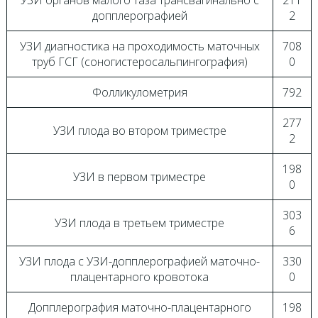
УЗИ органов малого таза трансвагинально с
211
допплерографией
2
УЗИ диагностика на проходимость маточных
708
труб ГСГ (соногистеросальпингография)
0
Фолликулометрия
792
277
УЗИ плода во втором триместре
2
198
УЗИ в первом триместре
0
303
УЗИ плода в третьем триместре
6
УЗИ плода с УЗИ-допплерографией маточно-
330
плацентарного кровотока
0
Допплерография маточно-плацентарного
198