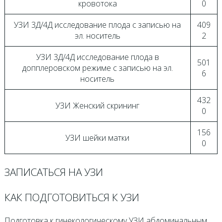
кровотока
0
УЗИ 3Д/4Д исследование плода с записью на
409
эл. носитель
2
УЗИ 3Д/4Д исследование плода в
501
допплеровском режиме с записью на эл.
6
носитель
432
УЗИ Женский скрининг
0
156
УЗИ шейки матки
0
ЗАПИСАТЬСЯ НА УЗИ
КАК ПОДГОТОВИТЬСЯ К УЗИ
Подготовка к гинекологическому УЗИ абдоминальным