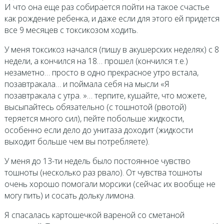
И что она еще раз собирается пойти на такое счастье
как рождение ребенка, и даже если для этого ей придется
все 9 месяцев с токсикозом ходить.
У меня токсикоз начался (пишу в акушерских неделях) с 8
недели, а кончился на 18… прошел (кончился т.е.)
незаметно… просто в одно прекрасное утро встала,
позавтракала… и поймала себя на мысли «Я
позавтракала с утра. »… терпите, кушайте, что можете,
высыпайтесь обязательно (с тошнотой (рвотой)
теряется много сил), пейте побольше жидкости,
особенно если дело до унитаза доходит (жидкости
выходит больше чем вы потребляете).
У меня до 13-ти недель было постоянное чувство
тошноты (несколько раз рвало). От чувства тошноты
очень хорошо помогали морсики (сейчас их вообще не
могу пить) и сосать дольку лимона.
Я спасалась картошечкой вареной со сметаной