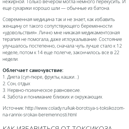
нежирной. Только вечером могла немного перекусить. И
еще сухарики хорошо шли — обычные из батона.
Современная медицина так и не знает, как избавить
женщину от такого сопутствующего беременности
«удовольствия». Лично мне никакая медикаментозная
терапия не помогала, даже иглоукалывание. Состояние
улучшалось постепенно, сначала чуть лучше стало к 12
неделе, потом к 14 еще полегче, закончилось все в 22
недели.
Облегчает самочувствие:
1. Диета (суп-пюре, фрукты, кашки…)
2. Сон, отдых
3. Нервно-психическое равновесие.
4. Забота и понимание близких и окружающих.
Источник: http://www.colady.ru/kak-borotsya-s-toksikozom-
na-rannix-srokax-beremennosti.html
КАК ИЗБАВИТЬСЯ ОТ ТОКСИКОЗА