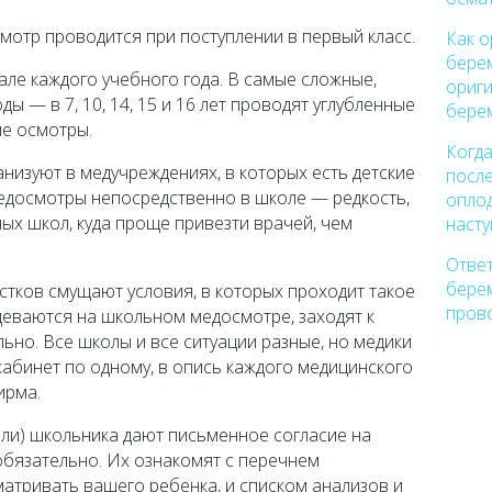
отр проводится при поступлении в первый класс.
Как о
бере
ле каждого учебного года. В самые сложные,
ориги
 — в 7, 10, 14, 15 и 16 лет проводят углубленные
бере
е осмотры.
Когд
изуют в медучреждениях, в которых есть детские
после
едосмотры непосредственно в школе — редкость,
оплод
ных школ, куда проще привезти врачей, чем
наст
Ответ
бере
тков смущают условия, в которых проходит такое
пров
деваются на школьном медосмотре, заходят к
льно. Все школы и все ситуации разные, но медики
кабинет по одному, в опись каждого медицинского
ирма.
ели) школьника дают письменное согласие на
бязательно. Их ознакомят с перечнем
матривать вашего ребенка, и списком анализов и