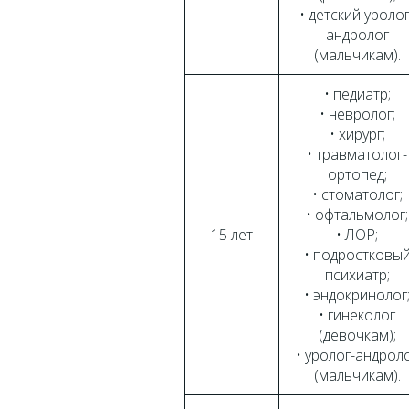
• детский уролог
андролог
(мальчикам).
• педиатр;
• невролог;
• хирург;
• травматолог-
ортопед;
• стоматолог;
• офтальмолог;
15 лет
• ЛОР;
• подростковы
психиатр;
• эндокринолог
• гинеколог
(девочкам);
• уролог-андрол
(мальчикам).