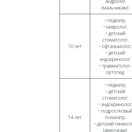
андролог
(мальчикам).
• педиатр;
• невролог;
• детский
стоматолог;
10 лет
• офтальмолог;
• детский
эндокринолог;
• травматолог-
ортопед.
• педиатр;
• детский
стоматолог;
• эндокринолог
• подростковы
14 лет
психиатр;
• детский гинеко
(девочкам);