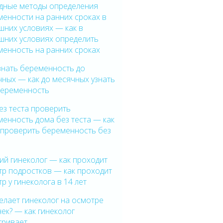
дные методы определения
енности на ранних сроках в
шних условиях — как в
шних условиях определить
менность на ранних сроках
знать беременность до
ных — как до месячных узнать
беременность
ез теста проверить
енность дома без теста — как
 проверить беременность без
ий гинеколог — как проходит
тр подростков — как проходит
р у гинеколога в 14 лет
елает гинеколог на осмотре
ек? — как гинеколог
тривает