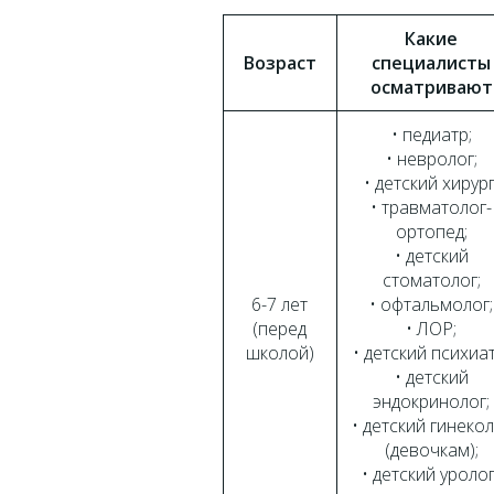
Какие
Возраст
специалисты
осматривают
• педиатр;
• невролог;
• детский хирург
• травматолог-
ортопед;
• детский
стоматолог;
6-7 лет
• офтальмолог;
(перед
• ЛОР;
школой)
• детский психиат
• детский
эндокринолог;
• детский гинеко
(девочкам);
• детский уролог