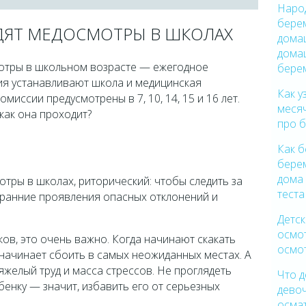
Наро
берем
ОДЯТ МЕДОСМОТРЫ В ШКОЛАХ
дома
дома
отры в школьном возрасте — ежегодное
бере
ия устанавливают школа и медицинская
Как у
иссии предусмотрены в 7, 10, 14, 15 и 16 лет.
месяч
 как она проходит?
про 
Как б
берем
дома
тры в школах, риторический: чтобы следить за
теста
 ранние проявления опасных отклонений и
Детск
осмо
ков, это очень важно. Когда начинают скакать
осмот
начинает сбоить в самых неожиданных местах. А
яжелый труд и масса стрессов. Не проглядеть
Что д
енку — значит, избавить его от серьезных
девоч
осма