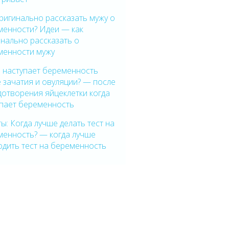
ригинально рассказать мужу о
менности? Идеи — как
нально рассказать о
менности мужу
а наступает беременность
 зачатия и овуляции? — после
отворения яйцеклетки когда
упает беременность
ы: Когда лучше делать тест на
менность? — когда лучше
одить тест на беременность