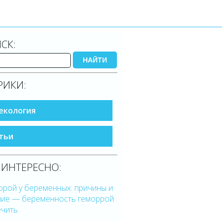
СК:
НАЙТИ
РИКИ:
екология
тьи
 ИНТЕРЕСНО:
ррой у беременных: причины и
ние — беременность геморрой
ечить