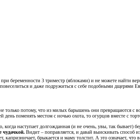
с при беременности 3 триместр (яблоками) и не можете найти вер
ь, повеселиться и даже подружиться с себе подобными дщерями Ев
е только потому, что из милых барышень они превращаются с 
ей день поменять местом с ночью охота, то огурцов вместе с торт
о, когда наступает долгожданная (и не очень, увы, так бывает) б
е чудачкой.
Видит – поправляется, и давай выискивать способ из
т, капризничает, брыкается и маму толстит. А это означает, что 