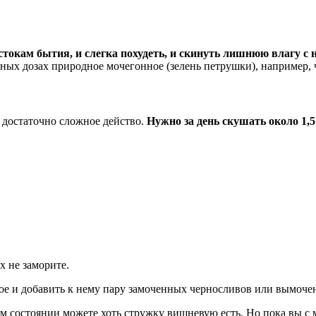
стокам бытия, и слегка похудеть, и скинуть лишнюю влагу с 
х дозах природное мочегонное (зелень петрушки), например, че
м достаточно сложное действо.
Нужно за день скушать около 1,5
х не заморите.
ное и добавить к нему пару замоченных черносливов или вымоче
м состоянии можете хоть стружку вишневую есть. Но пока вы с 