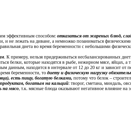
ним эффективным способом:
отказаться от жареных блюд, слад
иями, и не лежать на диване, а немножко позаниматься физичес
равильная диета во время беременности с небольшими физическ
ым
. К примеру, нельзя придерживаться несбалансированных диет
ься белки, которые находятся в рыбе, нежирном мясе, яйцах, а та
ным данным, находится в интервале от 12 до 20 кг и зависит от
ремя беременности, то
диету и физическую нагрузку обязатель
яца), есть пищу, богатую белками,
потому что белок – строите
продуктам, богатым на кальций
: творог, сметана, миндаль, овс
ь на мясо
, т.к. мясные блюда оказывают негативное влияние на 