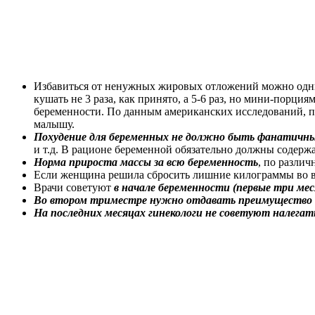
Избавиться от ненужных жировых отложений можно од
кушать не 3 раза, как принято, а 5-6 раз, но мини-порц
беременности. По данным американских исследований, п
малышу.
Похудение для беременных не должно быть фанатичн
и т.д. В рационе беременной обязательно должны содержат
Норма прироста массы за всю беременность
, по различ
Если женщина решила сбросить лишние килограммы во в
Врачи советуют
в начале беременности (первые три мес
Во втором триместре нужно отдавать преимущество 
На последних месяцах гинекологи не советуют налегат