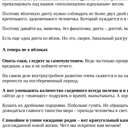
превалировать над вашим «неполноценно-идеальным» весом.
Поэтому яблочную диету нужно соблюдать не более двух дней п
крепенького, здоровенького человечка. Который нуждается и в 
Поэтому давайте-ка, мамочка, без фанатизма: диета – диетой,
Есть еще одна диета из яблок. Но это, скорее, банальный разг
А теперь не о яблоках
Опять-таки, следите за самочувствием.
Ведь частенько проще
вредным, а вы и не поймете отчего.
На самом деле внутриутробное развитие очень скажется и на ха
перенести на постбеременный период.
А вот уменьшить количество съеденного всегда полезно и в 
сайтах да у «знающих» подружек и врачей, выпытывать). А хо
Кушать их дробными порциями. Побольше гулять. Не обращать 
дожидаться главного таинства мира – прихода человечка в свет.
Спокойное и умное ожидание родов – вот краеугольный каме
долгожданной новой жизни. Чего мы искренне вам желаем!