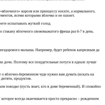
 «яблочного» короля или принцессу носите, а нормального,
ементов, всеми которыми яблочко и не пахнет.
анете испытывать жуткий голод.
о стакану яблочного свежевыжатого фреша раз 6-7 в день.
 нездорового малыша. Например, будет ребенок капризным да
или дочи. Поэтому все похудетельные потуги в идеале лучше
е о яблочно-беременном чуде нужно вам думать (искать на
 дитяти, продуктов.
м поводке (пусть знает, кто в доме беременный). И спокойно
 которое всегда оканчивается просто прекрасно – рождением