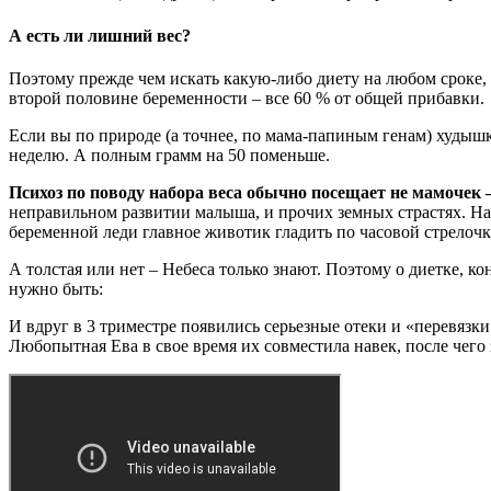
А есть ли лишний вес?
Поэтому прежде чем искать какую-либо диету на любом сроке, 
второй половине беременности – все 60 % от общей прибавки.
Если вы по природе (а точнее, по мама-папиным генам) худышка
неделю. А полным грамм на 50 поменьше.
Психоз по поводу набора веса обычно посещает не мамочек –
неправильном развитии малыша, и прочих земных страстях. На с
беременной леди главное животик гладить по часовой стрелочке
А толстая или нет – Небеса только знают. Поэтому о диетке, к
нужно быть:
И вдруг в 3 триместре появились серьезные отеки и «перевязк
Любопытная Ева в свое время их совместила навек, после чего 