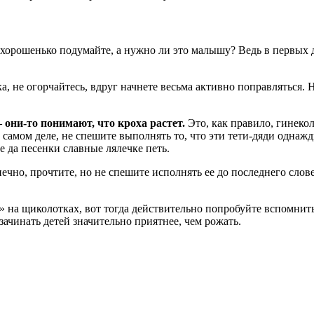
хорошенько подумайте, а нужно ли это малышу? Ведь в первых д
, не огорчайтесь, вдруг начнете весьма активно поправляться. Н
 они-то понимают, что кроха растет.
Это, как правило, гинеко
амом деле, не спешите выполнять то, что эти тети-дяди однажды
 да песенки славные лялечке петь.
онечно, прочтите, но не спешите исполнять ее до последнего сло
и» на щиколотках, вот тогда действительно попробуйте вспомнит
зачинать детей значительно приятнее, чем рожать.