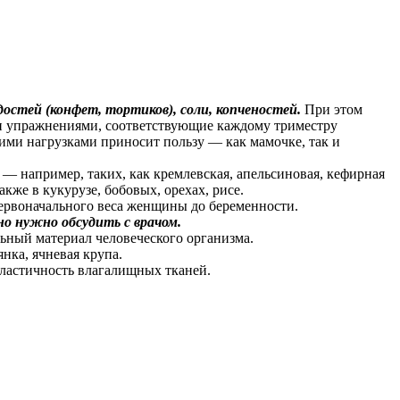
остей (конфет, тортиков), соли, копченостей.
При этом
кими упражнениями, соответствующие каждому триместру
ими нагрузками приносит пользу — как мамочке, так и
 — например, таких, как кремлевская, апельсиновая, кефирная
кже в кукурузе, бобовых, орехах, рисе.
 первоначального веса женщины до беременности.
но нужно обсудить с врачом.
льный материал человеческого организма.
янка, ячневая крупа.
эластичность влагалищных тканей.