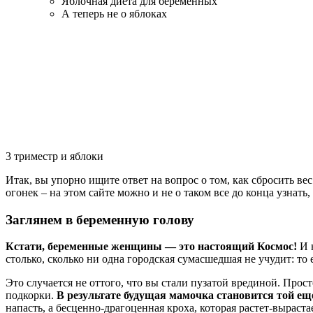
Яблочная диета для беременных
А теперь не о яблоках
3 триместр и яблоки
Итак, вы упорно ищите ответ на вопрос о том, как сбросить ве
огонек – на этом сайте можно и не о таком все до конца узнат
Заглянем в беременную голову
Кстати, беременные женщины — это настоящий Космос!
И н
столько, сколько ни одна городская сумасшедшая не учудит: то 
Это случается не оттого, что вы стали пузатой врединой. Прост
подкорки.
В результате будущая мамочка становится той ещ
напасть, а бесценно-драгоценная кроха, которая растет-вырастае