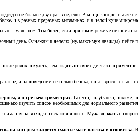
одряд и не больше двух раз в неделю. В конце концов, вы же не
белке, и в разных-преразных витаминах, и в целой куче микроэл
 малыш – малышом. Тем более, если при таком режиме питания ст
рузочный день. Однажды в неделю (ну, максимум дважды), пейте п
 после родов похудеть, чем родить от своих диет-экспериментов
рактере, и на поведении не только бебика, но и взрослых сына 
первом, и в третьем триместрах.
Так что, голубушка, похоже, н
рошенько изучить список необходимых для нормального развития
внимания на выходки свекрови и шефа. Мужа держать на коротко
нь, на котором зиждется счастье материнства и отцовства.
И