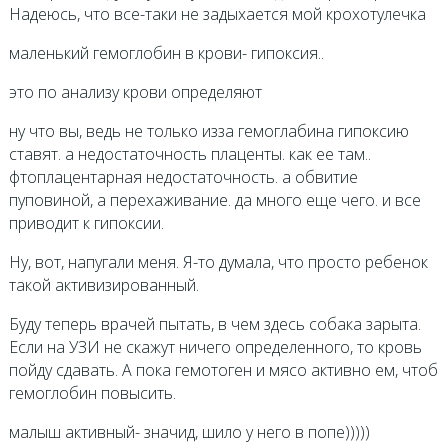
Надеюсь, что все-таки не задыхается мой крохотулечка
маленький гемоглобин в крови- гипоксия..
это по анализу крови определяют
ну что вы, ведь не только изза гемоглабина гипоксию
ставят. а недостаточность плаценты. как ее там..
фтоплацентарная недостаточность. а обвитие
пуповиной, а перехаживание. да много еще чего. и все
приводит к гипоксии.
Ну, вот, напугали меня. Я-то думала, что просто ребенок
такой активизированный.
Буду теперь врачей пытать, в чем здесь собака зарыта.
Если на УЗИ не скажут ничего определенного, то кровь
пойду сдавать. А пока гемотоген и мясо активно ем, чтоб
гемоглобин повысить.
малыш активный- значид, шило у него в попе)))))