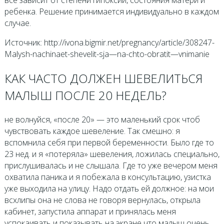
все зависит от степени гипоксии, состояния матери и
ребенка. Решение принимается индивидуально в каждом
случае.
Источник: http://ivona.bigmir.net/pregnancy/article/308247-
Malysh-nachinaet-shevelit-sja—na-chto-obratit—vnimanie
КАК ЧАСТО ДОЛЖЕН ШЕВЕЛИТЬСЯ
МАЛЫШ ПОСЛЕ 20 НЕДЕЛЬ?
не волнуйся, «после 20» — это маленький срок чтоб
чувствовать каждое шевеление. Так смешно: я
вспомнила себя при первой беременности. Было где то
23 нед. и я «потеряла» шевеления, ложилась специально,
прислушивалась и не слышала. Где то уже вечером меня
охватила паника и я побежала в консультацию, узистка
уже выходила на улицу. Надо отдать ей должное: на мои
всхлипы она не слова не говоря вернулась, открыла
кабинет, запустила аппарат и принялась меня
успокаивать и показывать на экране что малыш очень