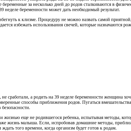
 беременные за несколько дней до родов сталкиваются в физичес
9 неделе беременности может дать необходимый результат.
бегнуть к клизме. Процедуру не можно назвать самой приятной, н
 удается избежать использования свечей, которые назначаются р
не сработали, а родить на 39 неделе беременности женщина хоч
роверенные способы приближения родов. Пугаться вмешательства
в безопасности.
и жизнью еще не родившегося ребенка, испытывая методы, кото
даже жизнь малыша. Если, испробовав домашние методы, приближе
 ждать того времени, когда организм будет готов к родам.