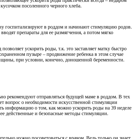
, позволяющее ускорить роды практически всегда – недаром
 кусочком посоленного черного хлеба.
ину госпитализируют в роддом и начинают стимуляцию родов.
вводят препараты для ее размягчения, а потом мягко
озволяет ускорить роды, т.к. это заставляет матку быстро
 сохраненном пузыре – продвижение ребенка в этом случае
нщины, при условии, конечно, доношенной беременности.
ьно рекомендуют отправляться будущей маме в роддом. В тех
стает вопрос о необходимости искусственной стимуляции
ть информацию о том, как можно ускорить роды на 39 неделе
лее действенные и безопасные методы стимуляции.
тельно нужно посоветоваться с врачом. Ведь только он знает