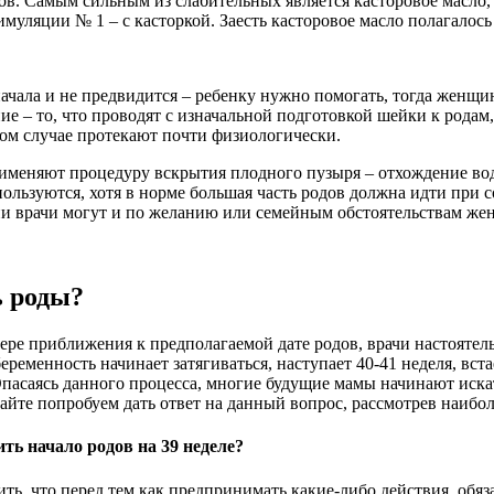
дов. Самым сильным из слабительных является касторовое масло
муляции № 1 – с касторкой. Заесть касторовое масло полагалось
ачала и не предвидится – ребенку нужно помогать, тогда женщ
 – то, что проводят с изначальной подготовкой шейки к родам, 
ом случае протекают почти физиологически.
именяют процедуру вскрытия плодного пузыря – отхождение вод п
 пользуются, хотя в норме большая часть родов должна идти при
ии врачи могут и по желанию или семейным обстоятельствам же
ь роды?
мере приближения к предполагаемой дате родов, врачи настоятел
 беременность начинает затягиваться, наступает 40-41 неделя, в
пасаясь данного процесса, многие будущие мамы начинают иска
айте попробуем дать ответ на данный вопрос, рассмотрев наибо
ть начало родов на 39 неделе?
ть, что перед тем как предпринимать какие-либо действия, обяза