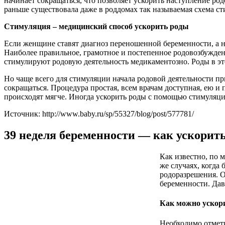
начинает сокращаться, что позволяет ускорить наступление ро
раньше существовала даже в роддомах так называемая схема сти
Стимуляция – медицинский способ ускорить роды
Если женщине ставят диагноз переношенной беременности, а н
Наиболее правильное, грамотное и постепенное родовозбуждение
стимулируют родовую деятельность медикаментозно. Роды в эт
Но чаще всего для стимуляции начала родовой деятельности пр
сокращаться. Процедура простая, всем врачам доступная, ею и
происходят мягче. Иногда ускорить роды с помощью стимуляц
Источник: http://www.baby.ru/sp/55327/blog/post/577781/
39 неделя беременности — как ускорит
Как известно, по 
же случаях, когда
родоразрешения. О
беременности. Дав
Как можно ускори
Необходимо отмети