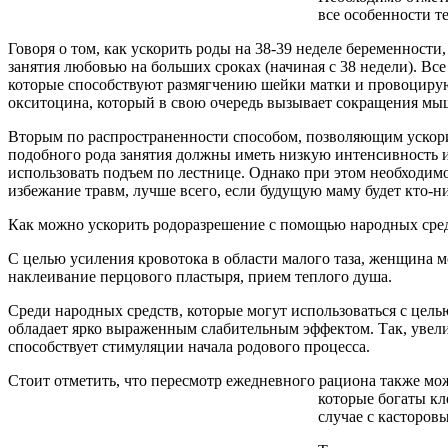
все особенности т
Говоря о том, как ускорить роды на 38-39 неделе беременност
занятия любовью на больших сроках (начиная с 38 недели). Вс
которые способствуют размягчению шейки матки и провоцируют
окситоцина, который в свою очередь вызывает сокращения мы
Вторым по распространенности способом, позволяющим ускорит
подобного рода занятия должны иметь низкую интенсивность и 
использовать подъем по лестнице. Однако при этом необходимо
избежание травм, лучше всего, если будущую маму будет кто-н
Как можно ускорить родоразрешение с помощью народных сре
С целью усиления кровотока в области малого таза, женщина 
наклеивание перцового пластыря, прием теплого душа.
Среди народных средств, которые могут использоваться с цель
обладает ярко выраженным слабительным эффектом. Так, увели
способствует стимуляции начала родового процесса.
Стоит отметить, что пересмотр ежедневного рациона также мо
которые богаты кл
случае с касторов