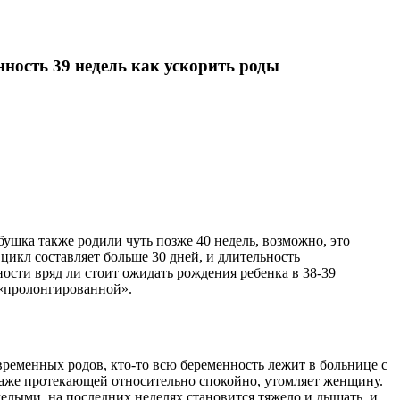
ность 39 недель как ускорить роды
ушка также родили чуть позже 40 недель, возможно, это
цикл составляет больше 30 дней, и длительность
ости вряд ли стоит ожидать рождения ребенка в 38-39
я «пролонгированной».
евременных родов, кто-то всю беременность лежит в больнице с
 даже протекающей относительно спокойно, утомляет женщину.
лыми, на последних неделях становится тяжело и дышать, и