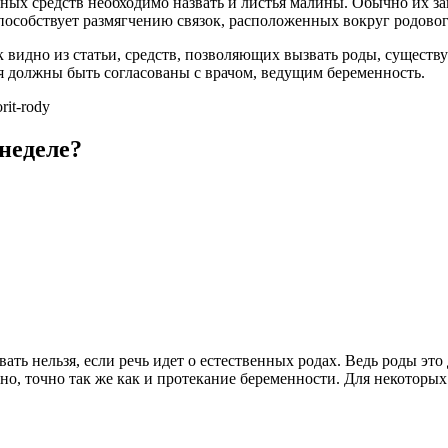
ных средств необходимо назвать и листья малины. Обычно их за
пособствует размягчению связок, расположенных вокруг родовог
к видно из статьи, средств, позволяющих вызвать роды, существу
 должны быть согласованы с врачом, ведущим беременность.
rit-rody
 неделе?
ать нельзя, если речь идет о естественных родах. Ведь роды эт
, точно так же как и протекание беременности. Для некоторых 