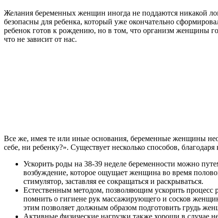
Желания беременных женщин иногда не поддаются никакой логи
безопасны для ребенка, который уже окончательно сформировалс
ребенок готов к рождению, но в том, что организм женщины го
что не зависит от нас.
Все же, имея те или иные основания, беременные женщины неод
себе, ни ребенку?». Существует несколько способов, благодар
Ускорить роды на 38-39 неделе беременности можно путе
возбуждение, которое ощущает женщина во время полового
стимулятор, заставляя ее сокращаться и раскрываться.
Естественным методом, позволяющим ускорить процесс р
помнить о гигиене рук массажирующего и сосков женщины
этим позволяет должным образом подготовить грудь же
Активные физические нагрузки также хороши в случае нео