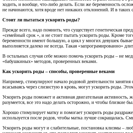
ходить, и вообще, что-либо делать. Если же беременность осл
не начинаются, хотя вроде нет никаких отклонений. И в таких 
Стоит ли пытаться ускорить роды?
Прежде всего, надо помнить, что существует генетическая пре
«семейный срок », и не стоит пытать ускорить роды. Кроме то
беременности имеют большую, а цикл у многих девушек бывает 
выполняется далеко не всегда. Такая «запрограмированно» дл
В остальных случая себе можно помочь ускорить роды – не мед
«бабушкиных» методов, проверенных веками.
Как ускорить роды – способы, проверенные веками
Например, стимулируют начало родовой деятельности занятия 
всасываясь через слизистую в кровь, могут ускорить роды. Это
Ускорить роды поможет и активная двигательная активность, же
разумеется, все это надо делать осторожно, и чтобы близкие были
Хорошо стимулирует матку и помогает ускорить роды раздражен
используется после родов, чтобы матка лучше сокращалась. См
Ускорить роды могут и слабительные, постановка клизмы – л