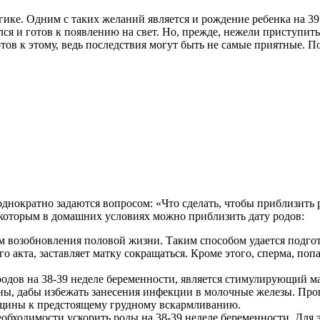
ке. Одним с таких желаний является и рождение ребенка на 39 
я и готов к появлению на свет. Но, прежде, нежели приступить к
тов к этому, ведь последствия могут быть не самые приятные. П
нократно задаются вопросом: «Что сделать, чтобы приблизить р
я которым в домашних условиях можно приблизить дату родов:
м возобновления половой жизни. Таким способом удается подгот
 акта, заставляет матку сокращаться. Кроме этого, сперма, по
одов на 38-39 неделе беременности, является стимулирующий м
, дабы избежать занесения инфекции в молочные железы. Проце
нщины к предстоящему грудному вскармливанию.
бходимости ускорить роды на 38-39 неделе беременности. Для э