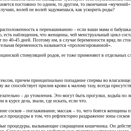
ожняется постоянно то одним, то другим, то окончания «мучений
случаях, волей не волей задумаешься, как ускорить роды?
драсположенность к перенашиванию – если ваши мама и бабушка 
го, есть наблюдения, что женщины, чей менструальный цикл сост
по 40-45 дней. Поэтому им, в случае беременности вряд ли стои
ительная беременность называется «пролонгированной».
ицинской стимуляцией родов, ее тоже применяют в отдельных сл
сексом, причем принципиально попадание спермы во влагалище. 
му же способствует прилив крови к малому тазу, всегда присутс
лательно – до утомления. Это могут быть прогулки, ходьба по ле
 в курсе дела, знали, где искать, если что.
ие сосков – поглаживание, массаж – то, чего боятся женщины п
ысл процедуры в том, что рефлекторно раздражение зоны сосков
юбые процедуры, вызывающие сокращения кишечника. Он действу