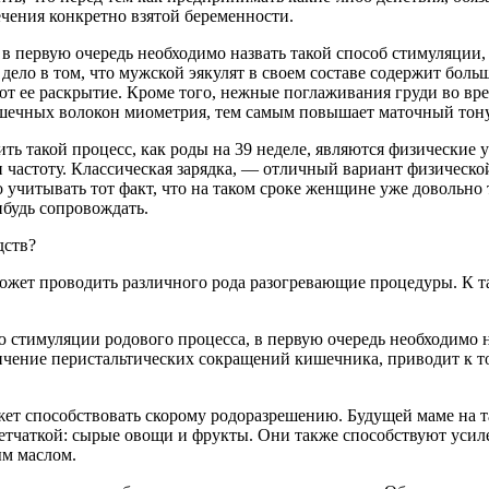
ечения конкретно взятой беременности.
и, в первую очередь необходимо назвать такой способ стимуляци
е дело в том, что мужской эякулят в своем составе содержит бо
 ее раскрытие. Кроме того, нежные поглаживания груди во врем
шечных волокон миометрия, тем самым повышает маточный тонус
ь такой процесс, как роды на 39 неделе, являются физические 
частоту. Классическая зарядка, — отличный вариант физической
 учитывать тот факт, что на таком сроке женщине уже довольно
ибудь сопровождать.
дств?
может проводить различного рода разогревающие процедуры. К т
ю стимуляции родового процесса, в первую очередь необходимо н
чение перистальтических сокращений кишечника, приводит к то
жет способствовать скорому родоразрешению. Будущей маме на т
етчаткой: сырые овощи и фрукты.
Они также способствуют усил
ым маслом.