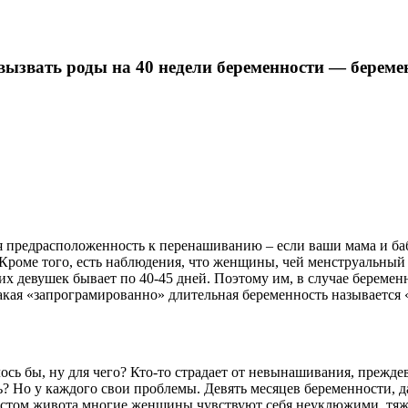
ызвать роды на 40 недели беременности — беремен
ая предрасположенность к перенашиванию – если ваши мама и баб
 Кроме того, есть наблюдения, что женщины, чей менструальный 
х девушек бывает по 40-45 дней. Поэтому им, в случае беременн
 Такая «запрограмированно» длительная беременность называетс
лось бы, ну для чего? Кто-то страдает от невынашивания, прежд
ь? Но у каждого свои проблемы. Девять месяцев беременности,
остом живота многие женщины чувствуют себя неуклюжими, тяже