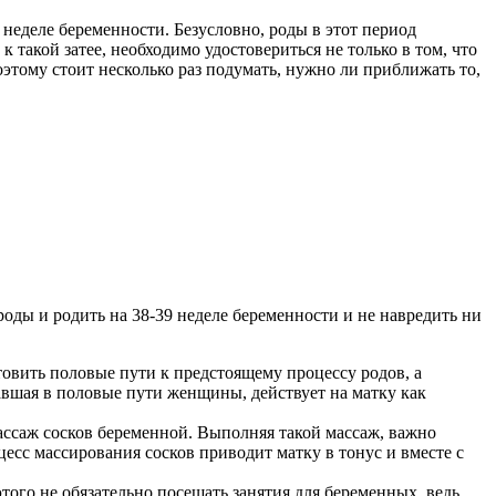
неделе беременности. Безусловно, роды в этот период
 такой затее, необходимо удостовериться не только в том, что
оэтому стоит несколько раз подумать, нужно ли приближать то,
оды и родить на 38-39 неделе беременности и не навредить ни
овить половые пути к предстоящему процессу родов, а
павшая в половые пути женщины, действует на матку как
ассаж сосков беременной. Выполняя такой массаж, важно
сс массирования сосков приводит матку в тонус и вместе с
того не обязательно посещать занятия для беременных, ведь