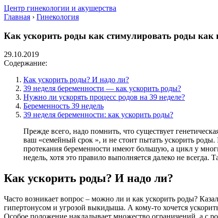
Центр гинекологии и акушерства
Главная
›
Гинекология
Как ускорить роды как стимулировать роды как в
29.10.2019
Содержание:
Как ускорить роды? И надо ли?
39 неделя беременности — как ускорить роды?
Нужно ли ускорять процесс родов на 39 неделе?
Беременность 39 недель
39 неделя беременности: как ускорить роды?
Прежде всего, надо помнить, что существует генетическ
ваш «семейный срок », и не стоит пытать ускорить роды.
протекания беременности имеют большую, а цикл у многи
недель, хотя это правило выполняется далеко не всегда.
Как ускорить роды? И надо ли?
Часто возникает вопрос – можно ли и как ускорить роды? Каза
гипертонусом и угрозой выкидыша. А кому-то хочется ускорит
Особое положение накладывает множество ограничений, а с р