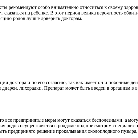
ты рекомендуют особо внимательно относиться к своему здоровь
ут сказаться на ребенке. В этот период велика вероятность обви
ляцию родов лучше доверить докторам.
ии доктора и по его согласию, так как имеет он и побочные дей
 диареи, лихорадки. Препарат может быть введен в организм в в
то все предпринятые меры могут оказаться бесполезными, а мог
ия родов осуществляется в роддоме под присмотром специалисто
быть предпринято решение прокалывания околоплодного пузыря,