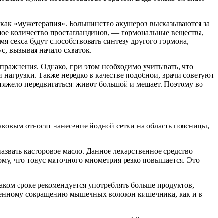
и, как «мужетерапия». Большинство акушеров высказываются за
льшое количество простагландинов, — гормональные вещества,
я секса будут способствовать синтезу другого гормона, —
, вызывая начало схваток.
упражнения. Однако, при этом необходимо учитывать, что
 нагрузки. Также нередко в качестве подобной, врачи советуют
 тяжело передвигаться: живот большой и мешает. Поэтому во
аковым относят нанесение йодной сетки на область поясницы,
азвать касторовое масло. Данное лекарственное средство
му, что тонус маточного миометрия резко повышается. Это
аком сроке рекомендуется употреблять больше продуктов,
енному сокращению мышечных волокон кишечника, как и в