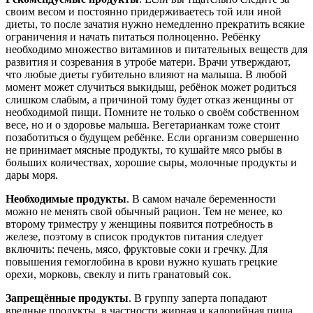
своим весом и постоянно придерживаетесь той или иной
диеты, то после зачатия нужно немедленно прекратить всякие
ограничения и начать питаться полноценно. Ребёнку
необходимо множество витаминов и питательных веществ для
развития и созревания в утробе матери. Врачи утверждают,
что любые диеты губительно влияют на малыша. В любой
момент может случиться выкидыш, ребёнок может родиться
слишком слабым, а причиной тому будет отказ женщины от
необходимой пищи. Помните не только о своём собственном
весе, но и о здоровье малыша. Вегетарианкам тоже стоит
позаботиться о будущем ребёнке. Если организм совершенно
не принимает мясные продукты, то кушайте мясо рыбы в
больших количествах, хорошие сыры, молочные продукты и
дары моря.
Необходимые продукты
. В самом начале беременности
можно не менять свой обычный рацион. Тем не менее, ко
второму триместру у женщины появится потребность в
железе, поэтому в список продуктов питания следует
включить: печень, мясо, фруктовые соки и гречку. Для
повышения гемоглобина в крови нужно кушать грецкие
орехи, морковь, свеклу и пить гранатовый сок.
Запрещённые продукты
. В группу заперта попадают
вредные продукты, в частности жирная и калорийная пища.