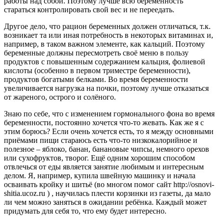
работы над собой. Поэтому лучше всю беременность
стараться контролировать свой вес и не переедать.
Другое дело, что рацион беременных должен отличаться, т.к.
возникает та или иная потребность в некоторых витаминах и,
например, в таком важном элементе, как кальций. Поэтому
беременные должны пересмотреть своё меню в пользу
продуктов с повышенным содержанием кальция, фолиевой
кислоты (особенно в первом триместре беременности),
продуктов богатыми белками. Во время беременности
увеличивается нагрузка на почки, поэтому лучше отказаться
от жареного, острого и солёного.
Знаю по себе, что с изменением гормонального фона во время
беременности, постоянно хочется что-то жевать. Как же я с
этим борюсь? Если очень хочется есть, то я между основными
приёмами пищи стараюсь есть что-то низкокалорийное и
полезное – яблоко, банан, банановые чипсы, немного орехов
или сухофруктов, творог. Ещё одним хорошим способом
отвлечься от еды является занятие любимым и интересным
делом. Я, например, купила швейную машинку и начала
осваивать кройку и шитьё (во многом помог сайт http://osnovi-
shitia.ucoz.ru ) , научилась плести корзинки из газеты, да мало
ли чем можно заняться в ожидании ребёнка. Каждый может
придумать для себя то, что ему будет интересно.