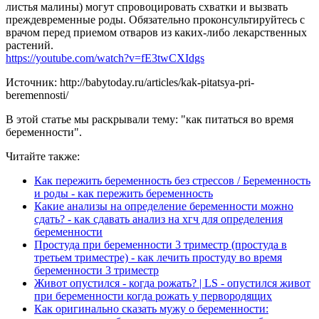
листья малины) могут спровоцировать схватки и вызвать
преждевременные роды. Обязательно проконсультируйтесь с
врачом перед приемом отваров из каких-либо лекарственных
растений.
https://youtube.com/watch?v=fE3twCXIdgs
Источник: http://babytoday.ru/articles/kak-pitatsya-pri-
beremennosti/
В этой статье мы раскрывали тему: "как питаться во время
беременности".
Читайте также:
Как пережить беременность без стрессов / Беременность
и роды - как пережить беременность
Какие анализы на определение беременности можно
сдать? - как сдавать анализ на хгч для определения
беременности
Простуда при беременности 3 триместр (простуда в
третьем триместре) - как лечить простуду во время
беременности 3 триместр
Живот опустился - когда рожать? | LS - опустился живот
при беременности когда рожать у первородящих
Как оригинально сказать мужу о беременности: