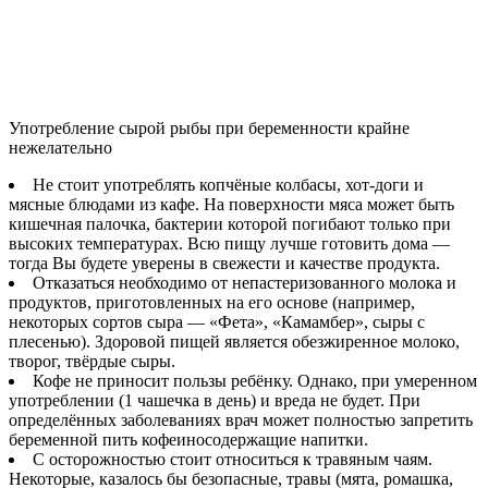
Употребление сырой рыбы при беременности крайне
нежелательно
Не стоит употреблять копчёные колбасы, хот-доги и
мясные блюдами из кафе. На поверхности мяса может быть
кишечная палочка, бактерии которой погибают только при
высоких температурах. Всю пищу лучше готовить дома —
тогда Вы будете уверены в свежести и качестве продукта.
Отказаться необходимо от непастеризованного молока и
продуктов, приготовленных на его основе (например,
некоторых сортов сыра — «Фета», «Камамбер», сыры с
плесенью). Здоровой пищей является обезжиренное молоко,
творог, твёрдые сыры.
Кофе не приносит пользы ребёнку. Однако, при умеренном
употреблении (1 чашечка в день) и вреда не будет. При
определённых заболеваниях врач может полностью запретить
беременной пить кофеиносодержащие напитки.
С осторожностью стоит относиться к травяным чаям.
Некоторые, казалось бы безопасные, травы (мята, ромашка,