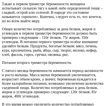
Также в первом триместре беременности женщина
испытывает сильную тягу к какой либо определенной пище –
сладкой, острой или соленой. В народе это состояние
называется «прихоти». Конечно, следует есть то, что хочется,
но во всем знайте меру.
Общее количество потребляемых за день белков, жиров и
углеводов в первом триместре беременности должно быть
примерно следующим – 110г белков, 75г жиров, 350г
углеводов. В питании первого триместра особое внимание
уделяйте белкам. Продукты, богатые белком: мясо, печень,
кура, крольчатина, рыба, яйца, сыр, творог, молоко, кефир,
хлеб, фасоль, горох, гречка, овсянка, рис.
Питание второго триместра беременности.
С пятого месяца беременности начинается период активности
и роста малыша. Масса матки беременной увеличивается,
возрастает объем крови, а значит, беременная нуждается в
более калорийном питании, возможно увеличение количества
съеденной пищи. Количество потребляемых в день белков,
жиров и углеводов примерно следующее: 120г белков, 85г
жиров, 400г углеводов.
В это время можно увеличить количество потребляемых