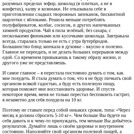
разумных пределах зефир, шоколад (в плитках, а не в
конфетах), халву и козинаки. Не отказывала себе в
приготовлении сладких творожных запеканок, бисквитной
шарлотки с яблоками. Решила меньше потреблять
полуфабрикатов, колбас, сосисок, и других напичканных
химией продуктов. Чай я пила зелёный, без сахара, с
несколькими финиками или кусочками шоколада. Завтракала
всегда, старалась только не есть с утра бутербродов.
Большинство блюд запекала в духовке – вкусно и полезно.
Главное не переедать, и не делать больших перерывов между
едой. Со временем привыкаешь к такому образу жизни, и
другого уже не представляешь.
И самое главное – я перестала постоянно думать о том, как
мне похудеть. Я стала думать о том, что я не буду пичкать свой
организм всякой гадостью, а буду есть полезную пищу,
которая поможет мне восстановить здоровье. И спустя
некоторое время, меня не только перестал беспокоить гастрит,
я незаметно для себя похудела на 10 кг.
Поэтому не ставьте перед собой никаких сроков, типа: «Через
месяц я должна сбросить 5-10 кг». Чем больше Вы будете на
себя давить и к чему-то принуждать, тем меньше Вы добьётесь
результатов. Думайте лишь о своём здоровье и внутреннем
состоянии. Наполняйте свой организм полезной пищей, а