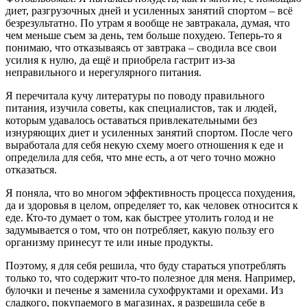
диет, разгрузочных дней и усиленных занятий спортом – всё
безрезультатно. По утрам я вообще не завтракала, думая, что
чем меньше съем за день, тем больше похудею. Теперь-то я
понимаю, что отказываясь от завтрака – сводила все свои
усилия к нулю, да ещё и приобрела гастрит из-за
неправильного и нерегулярного питания.
Я перечитала кучу литературы по поводу правильного
питания, изучила советы, как специалистов, так и людей,
которым удавалось оставаться привлекательными без
изнуряющих диет и усиленных занятий спортом. После чего
выработала для себя некую схему моего отношения к еде и
определила для себя, что мне есть, а от чего точно можно
отказаться.
Я поняла, что во многом эффективность процесса похудения,
да и здоровья в целом, определяет то, как человек относится к
еде. Кто-то думает о том, как быстрее утолить голод и не
задумывается о том, что он потребляет, какую пользу его
организму принесут те или иные продукты.
Поэтому, я для себя решила, что буду стараться употреблять
только то, что содержит что-то полезное для меня. Например,
булочки и печенье я заменила сухофруктами и орехами. Из
сладкого, покупаемого в магазинах, я разрешила себе в