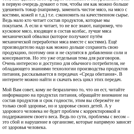
в первую очередь думают о том, чтобы им как можно больше
удешевить товар (например, заменить чистое мясо, на мясо с
костями, кожей и т.д.) т.е. сэкономить на качественном сырье.
Ведь мало кто читает состав продуктов, которые мы
покупаем. А если и читает, то не все знают, например, что
кусковое мясо, входящее в состав колбас, лучше мяса
механической обвалки (которое получают путём
механической переработки мяса вместе с костями). Ещё
производителю надо как можно дольше сохранить свою
продукцию, поэтому они и не скупятся в добавлении соли и
консервантов. Но это уже отдельная тема для разговоров.
Очень интересно и доступно для обычного потребителя, не
обладающего знаниями технологии производства продуктов
питания, рассказывается в передачах «Среда обитания». В
интернете можно найти и скачать весь цикл этих передач.
Мой Вам совет, кому не безразлично то, что он ест, читайте
информацию на продуктах питания, обращайте внимание на
состав продуктов и срок годности, этим вы сбережёте не
только свой здоровье, но и здоровье своих детей. А у
здорового человека не будет проблем с корректировкой и
поддержанием своего веса. Ведь по сути, проблемы с весом –
это сбой и нарушение в организме, которые напрямую зависят
от здоровья человека.