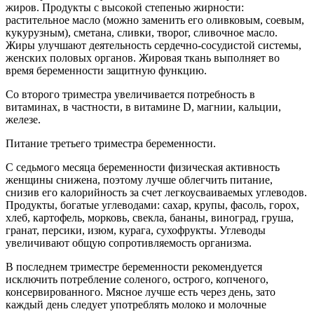
жиров. Продукты с высокой степенью жирности:
растительное масло (можно заменить его оливковым, соевым,
кукурузным), сметана, сливки, творог, сливочное масло.
Жиры улучшают деятельность сердечно-сосудистой системы,
женских половых органов. Жировая ткань выполняет во
время беременности защитную функцию.
Со второго триместра увеличивается потребность в
витаминах, в частности, в витамине D, магнии, кальции,
железе.
Питание третьего триместра беременности.
С седьмого месяца беременности физическая активность
женщины снижена, поэтому лучше облегчить питание,
снизив его калорийность за счет легкоусваиваемых углеводов.
Продукты, богатые углеводами: сахар, крупы, фасоль, горох,
хлеб, картофель, морковь, свекла, бананы, виноград, груша,
гранат, персики, изюм, курага, сухофрукты. Углеводы
увеличивают общую сопротивляемость организма.
В последнем триместре беременности рекомендуется
исключить потребление соленого, острого, копченого,
консервированного. Мясное лучше есть через день, зато
каждый день следует употреблять молоко и молочные