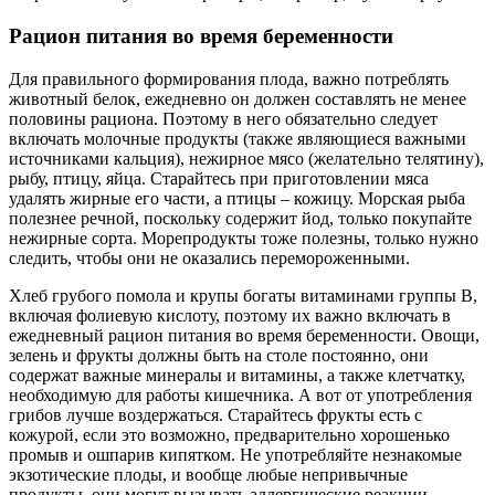
Рацион питания во время беременности
Для правильного формирования плода, важно потреблять
животный белок, ежедневно он должен составлять не менее
половины рациона. Поэтому в него обязательно следует
включать молочные продукты (также являющиеся важными
источниками кальция), нежирное мясо (желательно телятину),
рыбу, птицу, яйца. Старайтесь при приготовлении мяса
удалять жирные его части, а птицы – кожицу. Морская рыба
полезнее речной, поскольку содержит йод, только покупайте
нежирные сорта. Морепродукты тоже полезны, только нужно
следить, чтобы они не оказались перемороженными.
Хлеб грубого помола и крупы богаты витаминами группы В,
включая фолиевую кислоту, поэтому их важно включать в
ежедневный рацион питания во время беременности. Овощи,
зелень и фрукты должны быть на столе постоянно, они
содержат важные минералы и витамины, а также клетчатку,
необходимую для работы кишечника. А вот от употребления
грибов лучше воздержаться. Старайтесь фрукты есть с
кожурой, если это возможно, предварительно хорошенько
промыв и ошпарив кипятком. Не употребляйте незнакомые
экзотические плоды, и вообще любые непривычные
продукты, они могут вызывать аллергические реакции.