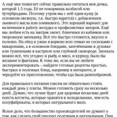
А ещё мне помогает сейчас правильно питаться моя дочка,
которой 1.5 года. Её не покормишь колбасой или
бутербродами. Поэтому утром мы с ней едим кушу (в
основном овсяную, т.к. быстро варится) с добавлением
льняного масла или оливкового. Это хороший вариант для
включения в работу желудка и профилактики запоров. Ещё
мы любим есть на завтрак омлет, блинчики из кабачков или
творожную запеканку. Всё это быстро готовится, вкусно и
полезно. На обед и ужин я кормлю всю семью не сосисками с
макаронами, а в основном блюдами, запечёнными в духовке
или тушенными в кастрюле или глубокой сковороде. Запекать
можно всё, что угодно: и рыбу, и мясо, и курицу, было бы
желание и фантазия. К тому же, если вы не любите
экспериментировать – найдите готовые рецепты простых,
быстрых и полезных блюд, например в интернете, и
чередуйте их приготовление, чтобы еда была разнообразной.
Для правильного питания совсем не обязательно стоять
каждый день у плиты. Можно готовить сразу на несколько
дней. Думаю, что лучше будет для здоровья несколько дней
поесть котлеты, которые хранятся в холодильнике, чем есть
полуфабрикаты, в которых натурального мало.
Ясное дело, что большинство производителей не думают о
том, как сделать свой продукт полезным и натуральным. Они