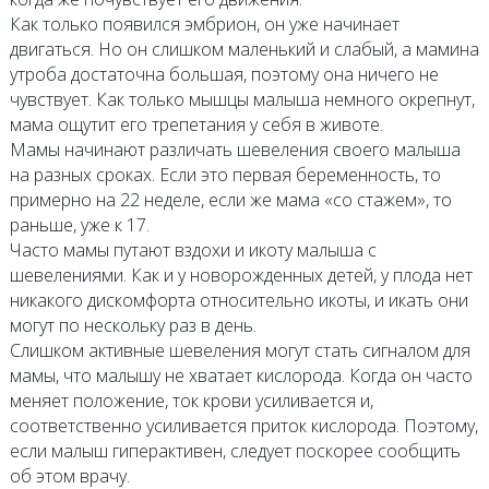
Как только появился эмбрион, он уже начинает
двигаться. Но он слишком маленький и слабый, а мамина
утроба достаточна большая, поэтому она ничего не
чувствует. Как только мышцы малыша немного окрепнут,
мама ощутит его трепетания у себя в животе.
Мамы начинают различать шевеления своего малыша
на разных сроках. Если это первая беременность, то
примерно на 22 неделе, если же мама «со стажем», то
раньше, уже к 17.
Часто мамы путают вздохи и икоту малыша с
шевелениями. Как и у новорожденных детей, у плода нет
никакого дискомфорта относительно икоты, и икать они
могут по нескольку раз в день.
Слишком активные шевеления могут стать сигналом для
мамы, что малышу не хватает кислорода. Когда он часто
меняет положение, ток крови усиливается и,
соответственно усиливается приток кислорода. Поэтому,
если малыш гиперактивен, следует поскорее сообщить
об этом врачу.