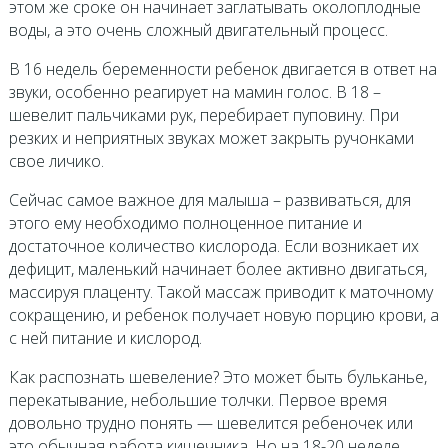
этом же сроке он начинает заглатывать околоплодные
воды, а это очень сложный двигательный процесс.
В 16 недель беременности ребенок двигается в ответ на
звуки, особенно реагирует на мамин голос. В 18 –
шевелит пальчиками рук, перебирает пуповину. При
резких и неприятных звуках может закрыть ручонками
свое личико.
Сейчас самое важное для малыша – развиваться, для
этого ему необходимо полноценное питание и
достаточное количество кислорода. Если возникает их
дефицит, маленький начинает более активно двигаться,
массируя плаценту. Такой массаж приводит к маточному
сокращению, и ребенок получает новую порцию крови, а
с ней питание и кислород.
Как распознать шевеление? Это может быть бульканье,
перекатывание, небольшие толчки. Первое время
довольно трудно понять — шевелится ребеночек или
это обычная работа кишечника. Но на 18-20 неделе