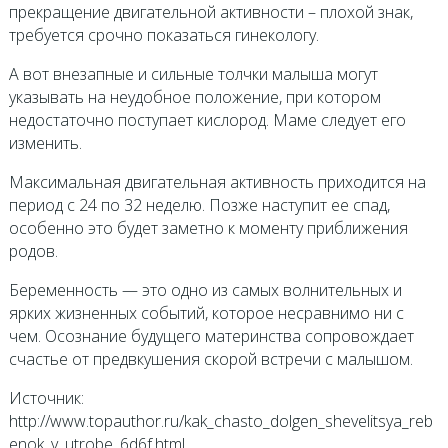
прекращение двигательной активности – плохой знак,
требуется срочно показаться гинекологу.
А вот внезапные и сильные толчки малыша могут
указывать на неудобное положение, при котором
недостаточно поступает кислород. Маме следует его
изменить.
Максимальная двигательная активность приходится на
период с 24 по 32 неделю. Позже наступит ее спад,
особенно это будет заметно к моменту приближения
родов.
Беременность — это одно из самых волнительных и
ярких жизненных событий, которое несравнимо ни с
чем. Осознание будущего материнства сопровождает
счастье от предвкушения скорой встречи с малышом.
Источник:
http://www.topauthor.ru/kak_chasto_dolgen_shevelitsya_reb
enok_v_utrobe_6d6f.html