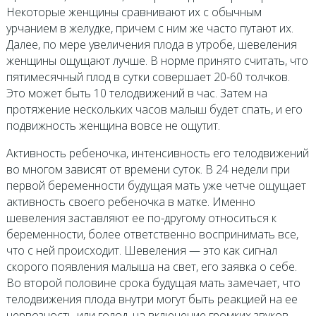
Некоторые женщины сравнивают их с обычным
урчанием в желудке, причем с ним же часто путают их.
Далее, по мере увеличения плода в утробе, шевеления
женщины ощущают лучше. В норме принято считать, что
пятимесячный плод в сутки совершает 20-60 толчков.
Это может быть 10 телодвижений в час. Затем на
протяжение нескольких часов малыш будет спать, и его
подвижность женщина вовсе не ощутит.
Активность ребеночка, интенсивность его телодвижений
во многом зависят от времени суток. В 24 недели при
первой беременности будущая мать уже четче ощущает
активность своего ребеночка в матке. Именно
шевеления заставляют ее по-другому относиться к
беременности, более ответственно воспринимать все,
что с ней происходит. Шевеления — это как сигнал
скорого появления малыша на свет, его заявка о себе.
Во второй половине срока будущая мать замечает, что
телодвижения плода внутри могут быть реакцией на ее
нервозность или голод, на включение громких звуков