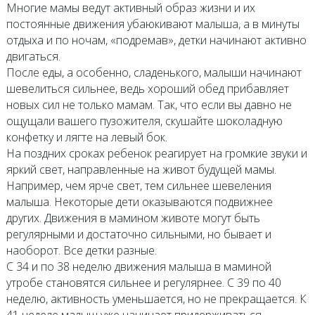
Многие мамы ведут активный образ жизни и их
постоянные движения убаюкивают малыша, а в минуты
отдыха и по ночам, «подремав», детки начинают активно
двигаться.
После еды, а особенно, сладенького, малыши начинают
шевелиться сильнее, ведь хороший обед прибавляет
новых сил не только мамам. Так, что если вы давно не
ощущали вашего пузожителя, скушайте шоколадную
конфетку и лягте на левый бок.
На поздних сроках ребенок реагирует на громкие звуки и
яркий свет, направленные на живот будущей мамы.
Например, чем ярче свет, тем сильнее шевеления
малыша. Некоторые дети оказываются подвижнее
других. Движения в мамином животе могут быть
регулярными и достаточно сильными, но бывает и
наоборот. Все детки разные.
С 34 и по 38 неделю движения малыша в маминой
утробе становятся сильнее и регулярнее. С 39 по 40
неделю, активность уменьшается, но не прекращается. К