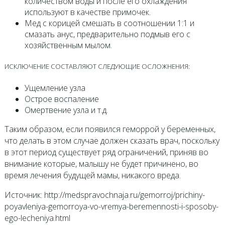
количеством воды и после его охлаждения
используют в качестве примочек.
Мед с корицей смешать в соотношении 1:1 и
смазать анус, предварительно подмыв его с
хозяйственным мылом.
ИСКЛЮЧЕНИЕ СОСТАВЛЯЮТ СЛЕДУЮЩИЕ ОСЛОЖНЕНИЯ:
Ущемление узла
Острое воспаление
Омертвение узла и т.д.
Таким образом, если появился геморрой у беременных,
что делать в этом случае должен сказать врач, поскольку
в этот период существует ряд ограничений, приняв во
внимание которые, малышу не будет причинено, во
время лечения будущей мамы, никакого вреда.
Источник: http://medspravochnaja.ru/gemorroj/prichiny-
poyavleniya-gemorroya-vo-vremya-beremennosti-i-sposoby-
ego-lecheniya.html