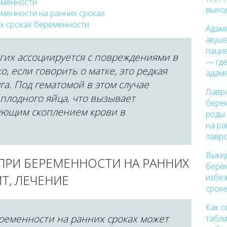
еменности
выхо
менности на ранних сроках
их сроках беременности
Адам
акуше
пацие
гих ассоциируется с повреждениями в
— где
о, если говорить о матке, это редкая
адам
а. Под гематомой в этом случае
Лавр
плодного яйца, что вызывает
бере
ующим скоплением крови в
роды
на р
лавр
Выки
ПРИ БЕРЕМЕННОСТИ НА РАННИХ
бере
избе
Т, ЛЕЧЕНИЕ
срок
Как о
еременности на ранних сроках может
табли