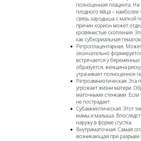
полноценная плацента. На
плодного яйца – наиболее
связь зародыша с маткой п
причин хорион может отдел
кровянистые скопления. Эт
как субхориальная гематом
Ретроплацентарная. Может 
окончательно формируется 
встречается у беременных 
образуется, женщина риску
утрачивает полноценное пи
Ретроамниотическая. Эта п
угрожает жизни матери. О
маточными стенками. Если 
не пострадает.
Субамниотическая. Этот ти
мамы и малыша. Впоследст
наружу в форме сгустка.
Внутриматочная. Самая опа
возникающая при разрыве 