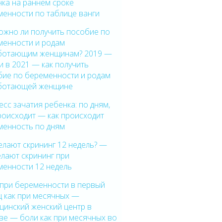
ка на раннем сроке
менности по таблице ванги
ожно ли получить пособие по
менности и родам
ботающим женщинам? 2019 —
и в 2021 — как получить
бие по беременности и родам
ботающей женщине
сс зачатия ребенка: по дням,
роисходит — как происходит
менность по дням
елают скрининг 12 недель? —
елают скрининг при
менности 12 недель
 при беременности в первый
ц как при месячных —
цинский женский центр в
ве — боли как при месячных во