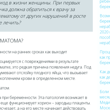
ребен
иод в жизни женщины. При первых
бере
ка должна обратиться к врачу за
ематому от других нарушений в росте
Возм
бере
е лечить?
нера
2020 
посо
ЕМАТОМА?
нера
Проце
как п
оциируется с повреждениями в результате
бере
 матке, это редкая причина появления недуга. Под
Как д
умевают отслойку плодного яйца, что вызывает
как д
коплением крови в определенном месте.
бере
атом.
Боли
меся
при беременности. Эта патология возникает в
Меди
а еще функционирует хорион – зародыш плаценты.
Моск
исчезает, а на его месте начинает действовать