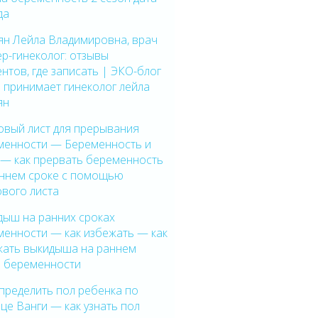
да
ян Лейла Владимировна, врач
р-гинеколог: отзывы
нтов, где записать | ЭКО-блог
 принимает гинеколог лейла
ян
овый лист для прерывания
менности — Беременность и
 — как прервать беременность
аннем сроке с помощью
ового листа
дыш на ранних сроках
менности — как избежать — как
жать выкидыша на раннем
е беременности
пределить пол ребенка по
це Ванги — как узнать пол