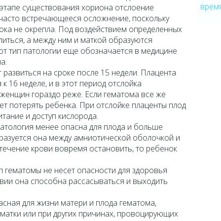
врем
 этапе существования хориона отслоение
 часто встречающееся осложнение, поскольку
ока не окрепла. Под воздействием определенных
иться, а между ним и маткой образуются
от тип патологии еще обозначается в медицине
а.
развиться на сроке после 15 недели. Плацента
к 16 неделе, и в этот период отслойка
женщин гораздо реже. Если гематома все же
ет потерять ребенка. При отслойке плаценты плод
тание и доступ кислорода.
атология менее опасна для плода и больше
бразуется она между амниотической оболочкой и
течение крови вовремя остановить, то ребенок
п гематомы не несет опасности для здоровья
вии она способна рассасываться и выходить
сная для жизни матери и плода гематома,
матки или при других причинах, провоцирующих