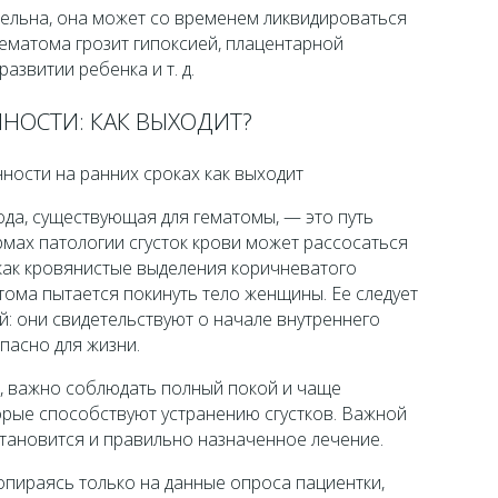
тельна, она может со временем ликвидироваться
гематома грозит гипоксией, плацентарной
азвитии ребенка и т. д.
НОСТИ: КАК ВЫХОДИТ?
да, существующая для гематомы, — это путь
рмах патологии сгусток крови может рассосаться
 как кровянистые выделения коричневатого
атома пытается покинуть тело женщины. Ее следует
й: они свидетельствуют о начале внутреннего
пасно для жизни.
, важно соблюдать полный покой и чаще
орые способствуют устранению сгустков. Важной
ановится и правильно назначенное лечение.
опираясь только на данные опроса пациентки,