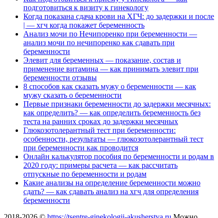
подготовиться к визиту к гинекологу
Когда показана сдача крови на ХГЧ: до задержки и после
| — хгч когда покажет беременность
Анализ мочи по Нечипоренко при беременности —
анализ мочи по нечипоренко как сдавать при
беременности
Элевит для беременных — показание, состав и
применение витамина — как принимать элевит при
беременности отзывы
8 способов как сказать мужу о беременности — как
мужу сказать о беременности
Первые признаки беременности до задержки месячных:
как определить? — как определить беременность без
теста на ранних сроках до задержки месячных
Глюкозотолерантный тест при беременности:
особенности, результаты — глюкозотолерантный тест
при беременности как проводится
Онлайн калькулятор пособия по беременности и родам в
2020 году: примеры расчета — как рассчитать
отпускные по беременности и родам
Какие анализы на определение беременности можно
сдать? — как сдавать анализ на хгч для определения
беременности
2018-2026 ©
https://tsentre-ginekologii-akusherstva.ru
Можно