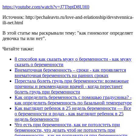
https://youtube.com/watch?v=J7TbptD8UH0
Источник: http://pechaleavto.ru/love-and-relationship/devstvennica-
ili-net.html
В этой статье мы раскрывали тему: "как гинеколог определяет
девочка ты или нет".
Читайте также:
8 способов как сказать мужу о беременности - как мужу
сказать о беременности
Внематочная беременность – сроки - как проявляется
внематочная беременность на ранних сроках
Перестала болеть грудь при беременности: возможные
причины и рекомендации врачей - когда перестанет
болеть грудь при беременности
Как определить беременность с помощью градусника? -
как определить беременность по базальной температуре
Как выглядит ребенок в 25 недель беременности — Все
о беременности и родах - как выглядит ребенок в 25
недель беременности
Что есть при беременности, как не потолстеть при
берменности, что делать чтоб не потолстеть при
беременности - как не поправиться при беременности