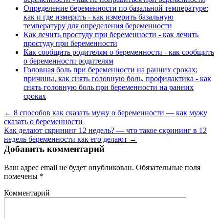
Определение беременности по базальной температуре:
как и где измерить - как измерить базальную
температуру для определения беременности
Как лечить простуду при беременности - как лечить
простуду при беременности
Как сообщить родителям о беременности - как сообщить
о беременности родителям
Головная боль при беременности на ранних сроках;
причины, как снять головную боль, профилактика - как
снять головную боль при беременности на ранних
сроках
← 8 способов как сказать мужу о беременности — как мужу
сказать о беременности
Как делают скрининг 12 недель? — что такое скрининг в 12
недель беременности как его делают →
Добавить комментарий
Ваш адрес email не будет опубликован.
Обязательные поля
помечены
*
Комментарий