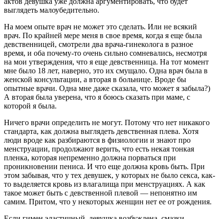
актов девушка уже должна аргументировать, что будет
выглядеть малоубедительно.
На моем опыте врач не может это сделать. Или не всякий
врач. По крайней мере меня в свое время, когда я еще была
девственницей, смотрели два врача-гинеколога в разное
время, и оба почему-то очень сильно сомневались, несмотря
на мои утверждения, что я еще девственница. На тот момент
мне было 18 лет, наверно, это их смущало. Одна врач была в
женской консультации, а вторая в больнице. Вроде бы
опытные врачи. Одна мне даже сказала, что может я забыла?)
А вторая была уверена, что я боюсь сказать при маме, с
которой я была.
Ничего врачи определить не могут. Потому что нет никакого
стандарта, как должна выглядеть девственная плева. Хотя
люди вроде как разбираются в физиологии и знают про
менструации, продолжают верить, что есть некая тонкая
пленка, которая непременно должна порваться при
проникновении пениса. И что еще должна кровь быть. При
этом забывая, что у тех девушек, у которых не было секса, как-
то выделяется кровь из влагалища при менструациях. А как
такое может быть с девственной плевой — непонятно им
самим. Притом, что у некоторых женщин нет ее от рождения.
Если гимен эластичный, девушка возбуждена, смазки