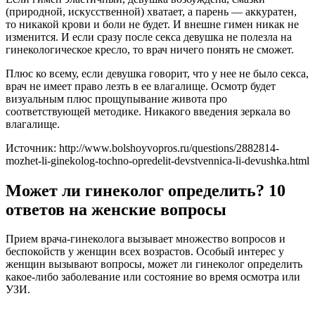
(природной, искусственной) хватает, а парень — аккуратен,
то никакой крови и боли не будет. И внешне гимен никак не
изменится. И если сразу после секса девушка не полезла на
гинекологическое кресло, то врач ничего понять не сможет.
Плюс ко всему, если девушка говорит, что у нее не было секса,
врач не имеет право лезть в ее влагалище. Осмотр будет
визуальным плюс прощупывание живота про
соответствующей методике. Никакого введения зеркала во
влагалище.
Источник: http://www.bolshoyvopros.ru/questions/2882814-
mozhet-li-ginekolog-tochno-opredelit-devstvennica-li-devushka.html
Может ли гинеколог определить? 10
ответов на женские вопросы
Прием врача-гинеколога вызывает множество вопросов и
беспокойств у женщин всех возрастов. Особый интерес у
женщин вызывают вопросы, может ли гинеколог определить
какое-либо заболевание или состояние во время осмотра или
УЗИ.