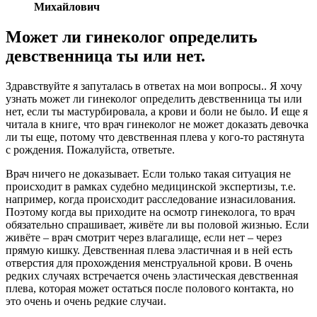
Михайлович
Может ли гинеколог определить
девственница ты или нет.
Здравствуйте я запуталась в ответах на мои вопросы.. Я хочу
узнать может ли гинеколог определить девственница ты или
нет, если ты мастурбировала, а крови и боли не было. И еще я
читала в книге, что врач гинеколог не может доказать девочка
ли ты еще, потому что девственная плева у кого-то растянута
с рождения. Пожалуйста, ответьте.
Врач ничего не доказывает. Если только такая ситуация не
происходит в рамках судебно медицинской экспертизы, т.е.
например, когда происходит расследование изнасилования.
Поэтому когда вы приходите на осмотр гинеколога, то врач
обязательно спрашивает, живёте ли вы половой жизнью. Если
живёте – врач смотрит через влагалище, если нет – через
прямую кишку. Девственная плева эластичная и в ней есть
отверстия для прохождения менструальной крови. В очень
редких случаях встречается очень эластическая девственная
плева, которая может остаться после полового контакта, но
это очень и очень редкие случаи.