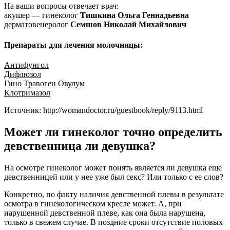
На ваши вопросы отвечает врач:
акушер — гинеколог
Тишкина Ольга Геннадьевна
дерматовенеролог
Семшов Николай Михайлович
Препараты для лечения молочницы:
Антифунгол
Дифлюзол
Гино Травоген Овулум
Клотримазол
Источник: http://womandoctor.ru/guestbook/reply/9113.html
Может ли гинеколог точно определить
девственница ли девушка?
На осмотре гинеколог может понять является ли девушка еще
девственницей или у нее уже был секс? Или только с ее слов?
Конкретно, по факту наличия девственной плевы в результате
осмотра в гинекологическом кресле может. А, при
нарушенной девственной плеве, как она была нарушена,
только в свежем случае. В поздние сроки отсутствие половых