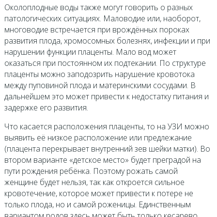
Околоплодные воды также могут говорить о разных
патологических ситуациях. Маловодие или, наоборот,
многоводие встречается при врождённых пороках
развития плода, хромосомных болезнях, инфекции и при
нарушении функции плаценты. Мало вод может
оказаться при постоянном их подтекании. По структуре
плаценты можно заподозрить нарушение кровотока
между пуповиной плода и материнскими сосудами. В
дальнейшем это может привести к недостатку питания и
задержке его развития.
Что касается расположения плаценты, то на УЗИ можно
выявить её низкое расположение или предлежание
(плацента перекрывает внутренний зев шейки матки). Во
втором варианте «детское место» будет преградой на
пути рождения ребёнка. Поэтому рожать самой
женщине будет нельзя, так как откроется сильное
кровотечение, которое может привести к потере не
только плода, но и самой роженицы. Единственным
вариантом родов здесь может быть только кесарево