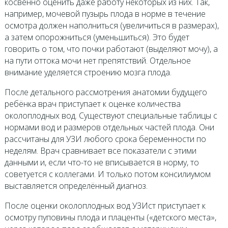
косвенно оценить даже работу некоторых из них. Так,
например, мочевой пузырь плода в норме в течение
осмотра должен наполниться (увеличиться в размерах),
а затем опорожниться (уменьшиться). Это будет
говорить о том, что почки работают (выделяют мочу), а
на пути оттока мочи нет препятствий. Отдельное
внимание уделяется строению мозга плода.
После детального рассмотрения анатомии будущего
ребёнка врач приступает к оценке количества
околоплодных вод. Существуют специальные таблицы с
нормами вод и размеров отдельных частей плода. Они
рассчитаны для УЗИ любого срока беременности по
неделям. Врач сравнивает все показатели с этими
данными и, если что-то не вписывается в норму, то
советуется с коллегами. И только потом консилиумом
выставляется определённый диагноз.
После оценки околоплодных вод УЗИст приступает к
осмотру пуповины плода и плаценты («детского места»,