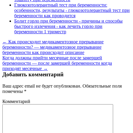
Глюкозотолерантный тест при беременности:
особенности, результаты - глюкозотолерантный тест при
беременности как проводится
Болит горло при беременности - причины и способы
быстрого излечения - как лечить горло при
беременности 1 триместр
← Как происходит медикаментозное прерывание
беременности? — медикаментозное прерывание
беременности как происходит описание
Когда должны прийти месячные после замершей
беременности — после замершей беременности когда
приходят месячные →
Добавить комментарий
Ваш адрес email не будет опубликован.
Обязательные поля
помечены
*
Комментарий