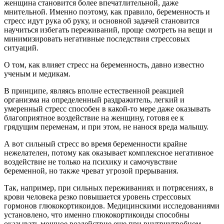
женщина становится более впечатлительной, даже
мнительной. Именно поэтому, как правило, беременность и
стресс идут рука об руку, и основной задачей становится
научиться избегать переживаний, проще смотреть на вещи и
минимизировать негативные последствия стрессовых
ситуаций.
О том, как влияет стресс на беременность, давно известно
ученым и медикам.
В принципе, являясь вполне естественной реакцией
организма на определенный раздражитель, легкий и
умеренный стресс способен в какой-то мере даже оказывать
благоприятное воздействие на женщину, готовя ее к
грядущим переменам, и при этом, не нанося вреда малышу.
А вот сильный стресс во время беременности крайне
нежелателен, потому как оказывает комплексное негативное
воздействие не только на психику и самочувствие
беременной, но также чреват угрозой прерывания.
Так, например, при сильных переживаниях и потрясениях, в
крови человека резко повышается уровень стрессовых
гормонов глюкокортикоидов. Медицинскими исследованиями
установлено, что именно глюкокортикоиды способны
оказывать мощное воздействие еще при внутриутробном