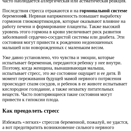
часто наблюдается аллергическая или астматическая реакция.
Последствия стресса отражаются и на
гормональной системе
беременн
ой
. Нервная напряженность повышает выработку
гормонов глюкокортикоидов, которые оказывают влияние на
работу печени и формирование плаценты. Также высокий
уровень этого гормона в крови увеличивает риск развития
заболеваний сердечно-сосудистой системы или диабета. Эти
состояния могут привести к рождению недоношенных
малышей или новорожденных с маленьким весом.
Уже давно установлено, что чувства и эмоции, которые
испытывает беременная, передаются ребенку у нее внутри.
Поэтому, когда женщина, вынашивающая малыша,
испытывает стресс, это же состояние ощущает и ее дитя. В
момент переживания будущей мамой нервного потрясения
происходит спазм сосудов, и ребенок в ее животе испытывает
кислородное голодание, а также нехватку питательных
веществ. Часто повторяющиеся такие состояния могут
привести к гипоксии плода.
Как преодолеть стресс
Избежать «легких» стрессов беременной, пожалуй, не удастся,
а вот предотвратить возникновение сильного нервного