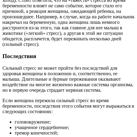
холод). Стоит отметить, что на «тяжесть» стресса во время
беременности влияет не само событие, которое стало его
причиной, а реакция женщины, ожидающей ребенка, на
произошедшее. Например, в случае, когда на работе начальник
накричал на беременную, одна женщина лишь немного
расстроится из-за этого, так как главное для нее малыш в
животике («легкий» стресс), а другая в этой же ситуации
обидится, расплачется, будет переживать несколько дней
(сильный стресс).
Последствия
Сильный стресс не может пройти без последствий для
здоровья женщины в положении и, соответственно, ее
малыша. Длительные и бурные переживания оказывают
воздействие на многие жизненно важные системы организма,
но в первую очередь страдает нервная система.
Если женщина пережила сильный стресс во время
беременности, последствия этого события могут выражаться в
следующих состояниях:
головокружение;
учащенное сердцебиение;
тремор конечностей;