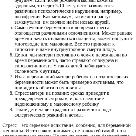
будущем. Если после рождения малыш кажется
здоровым, то через 5-10 лет у него развиваются
различные психологические нарушения, например,
шизофрения. Как минимум, такие дети растут
замкнутыми, им сложно найти новых друзей.
Само течение беременности во время стресса
отягощается различными осложнениями. Может раньше
времени начать отслаиваться плацента, может наступить
многоводие или маловодие. Все это приводит к
гипоксии и даже внутриутробной смерти плода.
Детки, чьи матери постоянно о чем-то переживали во
время беременности, часто страдают от энуреза и
гиперактивности. У таких детей наблюдается
склонность к аутизму.
Из-за переживаний матери ребенок на поздних сроках
беременности может быть чрезмерно активным, что
приводит к обвитию пуповины.
Стресс матери на поздних сроках приводит к
преждевременным родам, и, как следствие –
недоношенному и маловесному ребенку.
Такие дети чаще страдают от различного рода
аллергических реакций и астмы.
Стресс – это серьезное испытание, особенно, для беременной
женщины. И это важно понимать, не только ей самой, но и