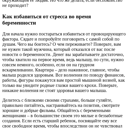
окружающим ее людям. Но что же делать, если беспокойство
не проходит?
Как избавиться от стресса во время
беременности
Для начала нужно постараться избавиться от провоцирующего
фактора. Сядьте и попробуйте поговорить с самой собой по
душам. Чего вы боитесь? О чем переживаете? Поверьте, вам
не нужен такой мужчина, который отказался от вас после
новости о беременности. Денег вы зарабатываете достаточно,
чтобы хватило на первое время, ведь малышу, по сути, нужно
совсем немного, особенно, если он на грудном
вскармливании. Квартира – дело наживное, главное, чтобы
малыш родился здоровым. Все волнения по поводу финансов,
работы, фигуры покажутся вам простой мышиной возней, как
только вы увидите родные глазки вашего крохи. Поверьте,
никакие волнения не стоят здоровья вашего малыша.
Делитесь с близкими своими страхами, больше гуляйте,
правильно питайтесь, настраивайтесь на позитив, смотрите
хорошие и добрые фильмы. Общайтесь с беременными
женщинами – в большинстве своем это милые и беззаботные
создания. Если есть старший ребенок, посвящайте ему все
свое свободное время, чтобы впоследствии он не чувствовал