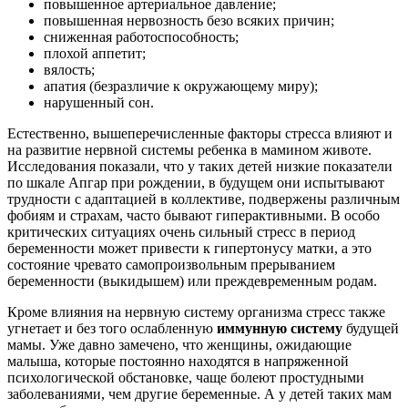
повышенное артериальное давление;
повышенная нервозность безо всяких причин;
сниженная работоспособность;
плохой аппетит;
вялость;
апатия (безразличие к окружающему миру);
нарушенный сон.
Естественно, вышеперечисленные факторы стресса влияют и
на развитие нервной системы ребенка в мамином животе.
Исследования показали, что у таких детей низкие показатели
по шкале Апгар при рождении, в будущем они испытывают
трудности с адаптацией в коллективе, подвержены различным
фобиям и страхам, часто бывают гиперактивными. В особо
критических ситуациях очень сильный стресс в период
беременности может привести к гипертонусу матки, а это
состояние чревато самопроизвольным прерыванием
беременности (выкидышем) или преждевременным родам.
Кроме влияния на нервную систему организма стресс также
угнетает и без того ослабленную
иммунную систему
будущей
мамы. Уже давно замечено, что женщины, ожидающие
малыша, которые постоянно находятся в напряженной
психологической обстановке, чаще болеют простудными
заболеваниями, чем другие беременные. А у детей таких мам