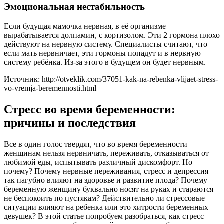
Эмоциональная нестабильность
Если будущая мамочка нервная, в её организме
вырабатывается долпамин, с кортизолом. Эти 2 гормона плохо
действуют на нервную систему. Специалисты считают, что
если мать нервничает, эти гормоны попадут и в нервную
систему ребёнка. Из-за этого в будущем он будет нервным.
Источник: http://otveklik.com/37051-kak-na-rebenka-vlijaet-stress-
vo-vremja-beremennosti.html
Стресс во время беременности:
причины и последствия
Все в один голос твердят, что во время беременности
женщинам нельзя нервничать, переживать, отказываться от
любимой еды, испытывать различный дискомфорт. Но
почему? Почему нервные переживания, стресс и депрессия
так пагубно влияют на здоровье и развитие плода? Почему
беременную женщину буквально носят на руках и стараются
не беспокоить по пустякам? Действительно ли стрессовые
ситуации влияют на ребенка или это хитрости беременных
девушек? В этой статье попробуем разобраться, как стресс