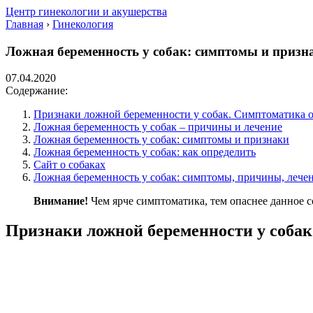
Центр гинекологии и акушерства
Главная
›
Гинекология
Ложная беременность у собак: симптомы и призна
07.04.2020
Содержание:
Признаки ложной беременности у собак. Симптоматика о
Ложная беременность у собак – причины и лечение
Ложная беременность у собак: симптомы и признаки
Ложная беременность у собак: как определить
Сайт о собаках
Ложная беременность у собак: симптомы, причины, лече
Внимание!
Чем ярче симптоматика, тем опаснее данное 
Признаки ложной беременности у собак