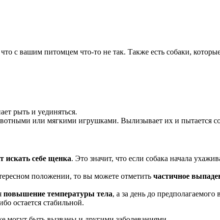
 что с вашим питомцем что-то не так. Также есть собаки, котор
ает рыть и уединяться.
вотными или мягкими игрушками. Вылизывает их и пытается со
ет искать себе щенка
. Это значит, что если собака начала ухаж
тересном положении, то вы можете отметить
частичное выпаден
я
повышение температуры тела
, а за день до предполагаемого
ибо остается стабильной.
е могут быть вызваны и другими заболеваниями.