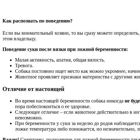
Как распознать по поведению?
Если вы внимательный хозяин, то вы сразу можете определить,
этом владельцу.
Поведение суки после вязки при ложной беременности:
Малая активность, апатия, общая вялость.
Тревога.
Собака постоянно ищет место как можно укромнее, начин
Животное проявляет признаки материнства с другими жи
Отличие от настоящей
Во время настоящей беременности собака никогда
не буд
пора побеспокоиться о ее здоровье.
Следующее отличие – если животное действительно в ин
невозможно.
При беременности у суки за неделю до родов наблюдаетс
ложке температура либо понижается, но незначительно, л
Важно!
Симптомы, подходящие для ложной беременности такж