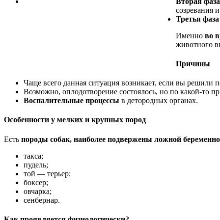
Вторая фаза
созревания и
Третья фаза
Именно
во 
животного в
Причины
Чаще всего данная ситуация возникает, если вы решили 
Возможно, оплодотворение состоялось, но по какой-то п
Воспалительные процессы
в детородных органах.
Особенности у мелких и крупных пород
Есть
породы собак, наиболее подвержены ложной беременно
такса;
пудель;
той — терьер;
боксер;
овчарка;
сенбернар.
Как проявляется физиологически?