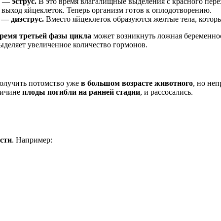
 — эструс.
В это время влагалищные выделения с красного пере
 выход яйцеклеток. Теперь организм готов к оплодотворению.
 — диэструс.
Вместо яйцеклеток образуются желтые тела, котор
время третьей фазы цикла
может возникнуть ложная беременнос
ыделяет увеличенное количество гормонов.
получить потомство уже
в большом возрасте животного
, но не
ричине
плоды погибли на ранней стадии
, и рассосались.
сти
. Например: