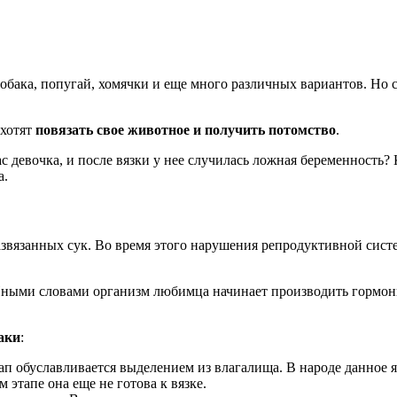
обака, попугай, хомячки и еще много различных вариантов. Но с
 хотят
повязать свое животное и получить потомство
.
у вас девочка, и после вязки у нее случилась ложная беременнос
а.
развязанных сук. Во время этого нарушения репродуктивной сис
ными словами организм любимца начинает производить гормоны,
аки
:
п обуславливается выделением из влагалища. В народе данное я
 этапе она еще не готова к вязке.