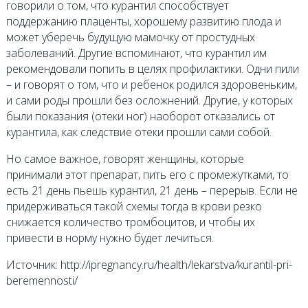
говорили о том, что курантил способствует
поддержанию плаценты, хорошему развитию плода и
может уберечь будущую мамочку от простудных
заболеваний. Другие вспоминают, что курантил им
рекомендовали попить в целях профилактики. Одни пили
– и говорят о том, что и ребенок родился здоровеньким,
и сами роды прошли без осложнений. Другие, у которых
были показания (отеки ног) наоборот отказались от
курантила, как следствие отеки прошли сами собой.
Но самое важное, говорят женщины, которые
принимали этот препарат, пить его с промежутками, то
есть 21 день пьешь курантил, 21 день – перерыв. Если не
придерживаться такой схемы тогда в крови резко
снижается количество тромбоцитов, и чтобы их
привести в норму нужно будет лечиться.
Источник: http://ipregnancy.ru/health/lekarstva/kurantil-pri-
beremennosti/