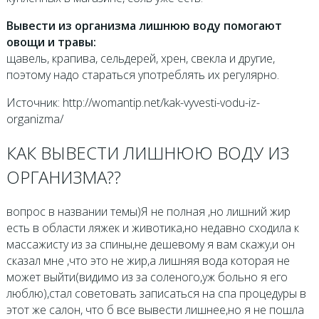
Вывести из организма лишнюю воду помогают
овощи и травы:
щавель, крапива, сельдерей, хрен, свекла и другие,
поэтому надо стараться употреблять их регулярно.
Источник: http://womantip.net/kak-vyvesti-vodu-iz-
organizma/
КАК ВЫВЕСТИ ЛИШНЮЮ ВОДУ ИЗ
ОРГАНИЗМА??
вопрос в названии темы)Я не полная ,но лишний жир
есть в области ляжек и животика,но недавно сходила к
массажисту из за спины,не дешевому я вам скажу,и он
сказал мне ,что это не жир,а лишняя вода которая не
может выйти(видимо из за соленого,уж больно я его
люблю),стал советовать записаться на спа процедуры в
этот же салон, что б все вывести лишнее,но я не пошла