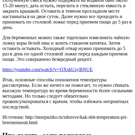
Полученную смесь нужно подержать на водяной бане около
15-20 минут, дать остыть, перелить в стеклянную емкость и
закрыть крышкой. Оставить в темном прохладном месте
настаиваться на двое суток. Далее нужно все процедить и
принимать по столовой ложке перед приемом пищи до 5 раз в
день.
Для беременных можно также тщательно измельчить чайную
ложку коры белой ивы и залить стаканом кипятка. Затем
оставить остывать. Холодный отвар нужно принимать до 5
раз в день по одной столовой ложке перед каждым приемом
пищи. Это совершенно безвредный рецепт.
https://youtube.com/watch?v=OXshUzyBNUE
Итак, основные способы понижения температуры
рассмотрены. Если же ничего не помогает, то нужно сбивать
высокую температуру во время беременности более сильными
методами. Но только следует обязательно
проконсультироваться с врачом, чтобы избежать неприятных
последствий.
Источник: http://moepuziko.ru/zdorove/kak-sbit-temperaturu-pri-
beremennosti.html