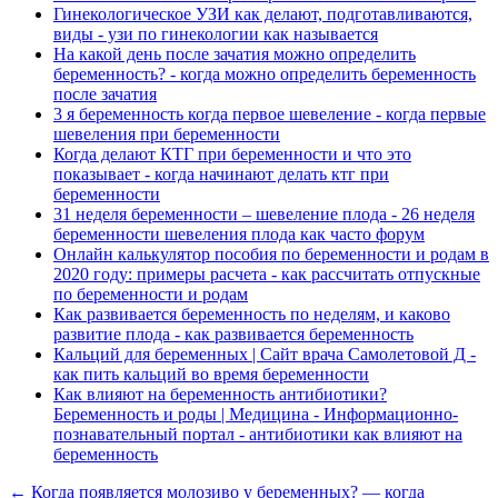
Гинекологическое УЗИ как делают, подготавливаются,
виды - узи по гинекологии как называется
На какой день после зачатия можно определить
беременность? - когда можно определить беременность
после зачатия
3 я беременность когда первое шевеление - когда первые
шевеления при беременности
Когда делают КТГ при беременности и что это
показывает - когда начинают делать ктг при
беременности
31 неделя беременности – шевеление плода - 26 неделя
беременности шевеления плода как часто форум
Онлайн калькулятор пособия по беременности и родам в
2020 году: примеры расчета - как рассчитать отпускные
по беременности и родам
Как развивается беременность по неделям, и каково
развитие плода - как развивается беременность
Кальций для беременных | Сайт врача Самолетовой Д -
как пить кальций во время беременности
Как влияют на беременность антибиотики?
Беременность и роды | Медицина - Информационно-
познавательный портал - антибиотики как влияют на
беременность
← Когда появляется молозиво у беременных? — когда