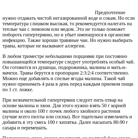
Предпочтение
нужно отдавать чистой негазированной воде и сокам. Но если
температура слишком высокая, то рекомендуется налегать на
теплые чаи с лимоном или медом. Это не только поможет
побороть гипертермию, но и убьет имеющуюся в организме
инфекцию. Также хороши травяные чаи. Но нужно выбирать
травы, которые не вызывают аллергии.
В любом триместре небольшими порциями при постоянно
повышающейся температуре следует употреблять особый чай.
Он готовится из душицы, подорожника, малины и мать-и-
мачехи. Травы берутся в пропорции 2:3:2:4 соответственно.
Можно еще добавлять и спелые ягоды малины. Такой чай
нужно принимать 4 раза в день перед каждым приемом пищи
по 1 ст. ложке.
При незначительной гипертермии следует пить отвар на
основе малины и хвои. Для этого нужно взять 50 г корней
малины и около 100 г почек любого хвойного растения
(лучше всего пихты или сосны). Все тщательно измельчить и
добавить в эту смесь 100 г кипятка. Далее насыпать 80-90 г
сахара и перемешать.