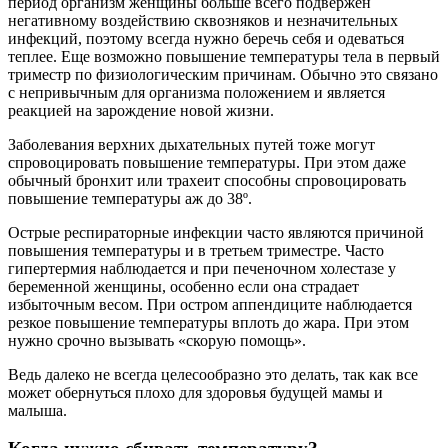
период организм женщины больше всего подвержен
негативному воздействию сквозняков и незначительных
инфекций, поэтому всегда нужно беречь себя и одеваться
теплее. Еще возможно повышение температуры тела в первый
триместр по физиологическим причинам. Обычно это связано
с непривычным для организма положением и является
реакцией на зарождение новой жизни.
Заболевания верхних дыхательных путей тоже могут
спровоцировать повышение температуры. При этом даже
обычный бронхит или трахеит способны спровоцировать
повышение температуры аж до 38º.
Острые респираторные инфекции часто являются причиной
повышения температуры и в третьем триместре. Часто
гипертермия наблюдается и при печеночном холестазе у
беременной женщины, особенно если она страдает
избыточным весом. При остром аппендиците наблюдается
резкое повышение температуры вплоть до жара. При этом
нужно срочно вызывать «скорую помощь».
Ведь далеко не всегда целесообразно это делать, так как все
может обернуться плохо для здоровья будущей мамы и
малыша.