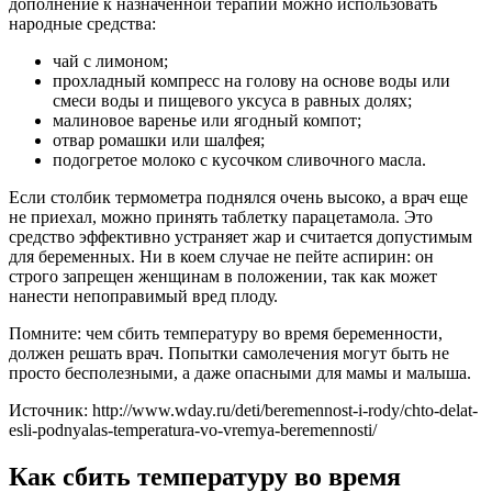
дополнение к назначенной терапии можно использовать
народные средства:
чай с лимоном;
прохладный компресс на голову на основе воды или
смеси воды и пищевого уксуса в равных долях;
малиновое варенье или ягодный компот;
отвар ромашки или шалфея;
подогретое молоко с кусочком сливочного масла.
Если столбик термометра поднялся очень высоко, а врач еще
не приехал, можно принять таблетку парацетамола. Это
средство эффективно устраняет жар и считается допустимым
для беременных. Ни в коем случае не пейте аспирин: он
строго запрещен женщинам в положении, так как может
нанести непоправимый вред плоду.
Помните: чем сбить температуру во время беременности,
должен решать врач. Попытки самолечения могут быть не
просто бесполезными, а даже опасными для мамы и малыша.
Источник: http://www.wday.ru/deti/beremennost-i-rody/chto-delat-
esli-podnyalas-temperatura-vo-vremya-beremennosti/
Как сбить температуру во время