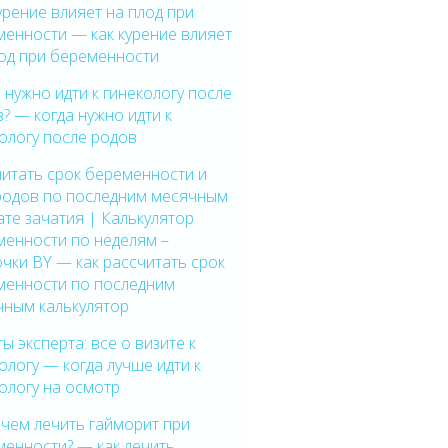
урение влияет на плод при
енности — как курение влияет
лод при беременности
 нужно идти к гинекологу после
? — когда нужно идти к
ологу после родов
итать срок беременности и
 родов по последним месячным
ате зачатия | Калькулятор
менности по неделям –
чки BY — как рассчитать срок
менности по последним
чным калькулятор
ы эксперта: все о визите к
ологу — когда лучше идти к
ологу на осмотр
 чем лечить гайморит при
менности? — как лечить