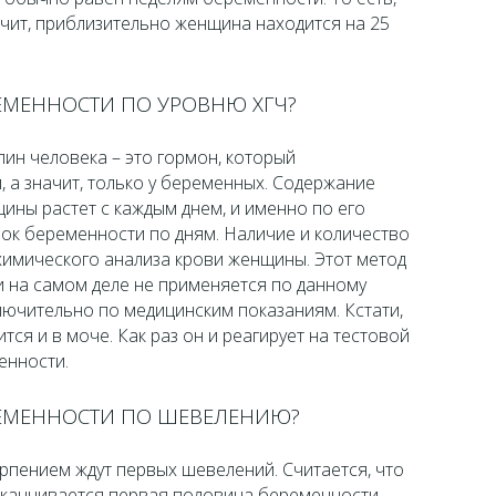
начит, приблизительно женщина находится на 25
РЕМЕННОСТИ ПО УРОВНЮ ХГЧ?
ин человека – это гормон, который
 а значит, только у беременных. Содержание
ины растет с каждым днем, и именно по его
ок беременности по дням. Наличие и количество
имического анализа крови женщины. Этот метод
 на самом деле не применяется по данному
лючительно по медицинским показаниям. Кстати,
ся и в моче. Как раз он и реагирует на тестовой
енности.
ЕРЕМЕННОСТИ ПО ШЕВЕЛЕНИЮ?
рпением ждут первых шевелений. Считается, что
аканчивается первая половина беременности.