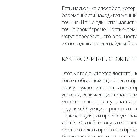
Есть несколько способов, котор
беременности находится женщина
точные. Но ни один специалист 
точно срок беременности?» тем
могут определить его в точност
их по отдельности и найдем бол
КАК РАССЧИТАТЬ СРОК БЕ
Этот метод считается достаточ
того чтобы с помощью него опре
врачу. Нужно лишь знать некот
условии, если женщина знает дл
может высчитать дату зачатия, 
неделям. Овуляция происходит в
период овуляции происходит зач
длится 30 дней, то овуляция про
сколько недель прошло со време
беременности по циклу
.
Кстати,