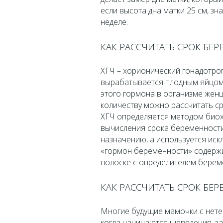
если высота дна матки 25 см, з
неделе.
КАК РАССЧИТАТЬ СРОК БЕ
ХГЧ – хорионический гонадотроп
вырабатывается плодным яйцом,
этого гормона в организме женщ
количеству можно рассчитать ср
ХГЧ определяется методом биох
вычисления срока беременности
назначению, а используется иск
«гормон беременности» содержит
полоске с определителем берем
КАК РАССЧИТАТЬ СРОК Б
Многие будущие мамочки с нете
когда начинаются шевеления, з