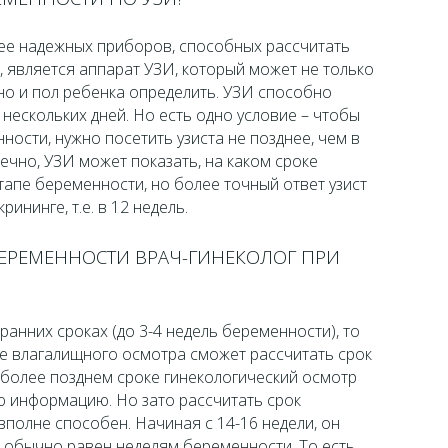
ее надежных приборов, способных рассчитать
 является аппарат УЗИ, который может не только
но и пол ребенка определить. УЗИ способно
 нескольких дней. Но есть одно условие – чтобы
ности, нужно посетить узиста не позднее, чем в
ечно, УЗИ может показать, на каком сроке
апе беременности, но более точный ответ узист
ининге, т.е. в 12 недель.
БЕРЕМЕННОСТИ ВРАЧ-ГИНЕКОЛОГ ПРИ
ранних сроках (до 3-4 недель беременности), то
е влагалищного осмотра сможет рассчитать срок
 более позднем сроке гинекологический осмотр
ю информацию. Но зато рассчитать срок
полне способен. Начиная с 14-16 недели, он
й обычно равен неделям беременности. То есть,