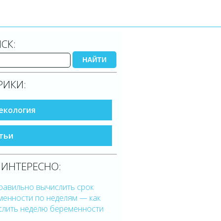
СК:
НАЙТИ
РИКИ:
екология
тьи
 ИНТЕРЕСНО:
равильно вычислить срок
менности по неделям — как
слить неделю беременности