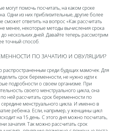
ые могут помочь посчитать, на каком сроке
. Одни из них приблизительные, другие более
не сможет ответить на вопрос «Как рассчитать
 не менее, некоторые методы вычисления срока
и до нескольких дней. Давайте теперь рассмотрим
ее точный способ.
РЕМЕННОСТИ ПО ЗАЧАТИЮ И ОВУЛЯЦИИ?
но распространенным среди будущих мамочек. Для
делить срок беременности, не нужно идти к
орые подробности о своем организме. При
ительность своего менструального цикла, она
а по ней рассчитать срок беременности по
 середине менструального цикла. И именно в
атие ребенка. Если, например, у женщины цикл
исходит на 15 день. С этого дня можно посчитать,
ни зачатия. Так можно рассчитать срок
 вычислить овуляцию возможно с помощью теста,