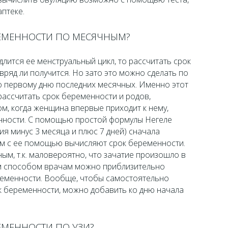
птеке.
РЕМЕННОСТИ ПО МЕСЯЧНЫМ?
длится ее менструальный цикл, то рассчитать срок
вряд ли получится. Но зато это можно сделать по
по первому дню последних месячных. Именно этот
ассчитать срок беременности и родов,
м, когда женщина впервые приходит к нему,
енности. С помощью простой формулы Негеле
ия минус 3 месяца и плюс 7 дней) сначала
тем с ее помощью вычисляют срок беременности.
ым, т.к. маловероятно, что зачатие произошло в
им способом врачам можно приблизительно
ременности. Вообще, чтобы самостоятельно
к беременности, можно добавить ко дню начала
РЕМЕННОСТИ ПО УЗИ?