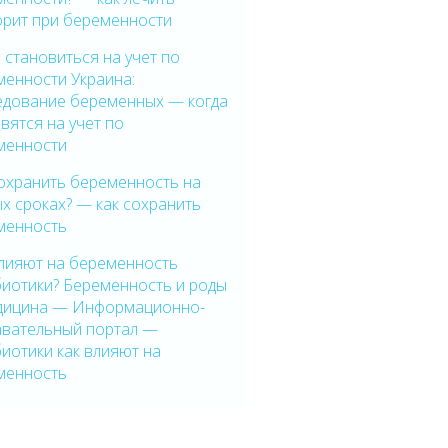
орит при беременности
 становиться на учет по
менности Украина:
едование беременных — когда
вятся на учет по
менности
сохранить беременность на
х сроках? — как сохранить
менность
влияют на беременность
биотики? Беременность и роды
дицина — Информационно-
авательный портал —
иотики как влияют на
менность