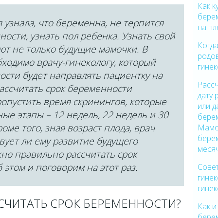
Как к
берем
 узнала, что беременна, не терпится
на п
ности, узнать пол ребенка. Узнать свой
Когда
ют не только будущие мамочки. В
родов
ходимо врачу-гинекологу, который
гинек
ости будет направлять пациентку на
Рассч
ассчитать срок беременности
дату
опустить время скринингов, которые
или д
ые этапы – 12 недель, 22 недель и 30
бере
ме того, зная возраст плода, врач
Мамо
бере
твует ли ему развитие будущего
меся
жно правильно рассчитать срок
 этом и поговорим на этот раз.
Совет
гинек
гинек
СЧИТАТЬ СРОК БЕРЕМЕННОСТИ?
Как и
бере