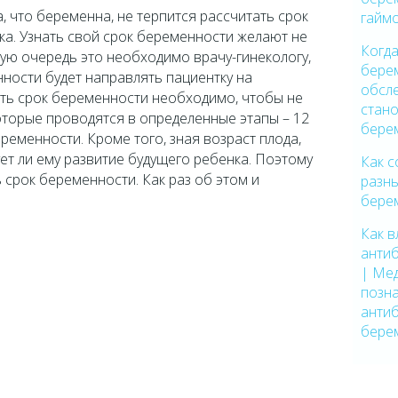
, что беременна, не терпится рассчитать срок
гайм
ка. Узнать свой срок беременности желают не
Когда
ую очередь это необходимо врачу-гинекологу,
бере
ности будет направлять пациентку на
обсл
ть срок беременности необходимо, чтобы не
стано
оторые проводятся в определенные этапы – 12
бере
еременности. Кроме того, зная возраст плода,
ует ли ему развитие будущего ребенка. Поэтому
Как 
 срок беременности. Как раз об этом и
разны
бере
Как 
анти
| Ме
позн
антиб
бере