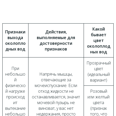
Какой
Признаки
Действия,
бывает
выхода
выполняемые для
цвет
околопло
достоверности
околоплод
дных вод
признаков
ных вод
Прозрачный
При
цвет
небольшо
Напрячь мышцы,
(идеальный
й
отвечающие за
вариант)
физическо
мочеиспускание. Если
й нагрузке
отход жидкости не
Розовый
происход
останавливается, значит
или желтый
ит
мочевой пузырь не
цвета
вытекание
виноват, у вас нет
(признак
небольшо
недержания, просто
того, что