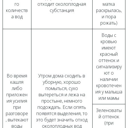
го
отходит околоплодная
матка
количеств
субстанция
раскрылась,
а вод
и пора
рожать)
Воды с
кровью
имеют
красный
оттенок и
сигнализиру
ют о
Во время
Утром дома сходить в
наличии
кашля
уборную, хорошо
кровотечен
либо
помыться, сухо
ия у малыша
приложен
вытереться и лежа на
или мамы
ия усилия
простыне, немного
при
подождать. Если опять
Зеленоваты
разговоре
появятся выделения, то
й оттенок
, вытекают
это будет значить отход
(при
воды
околоплодных вод