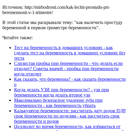
Источник: http://mirbodrosti.com/kak-lechit-prostudu-pri-
beremennosti-v-1-trimestre/
В этой статье мы раскрывали тему: "как вылечить простуду
беременной в первом триместре беременности".
Читайте также:
Тест на беременность в домашних условиях - как
сделать тест на беременность в домашних условиях без
теста
Слизистая пробка при беременности - что делать если
отходит? Советы врачей - пробка при беременности
когда отходит
Как сказать, что беременна? - как сказать беременности
о
Когда делать УЗИ при беременности? - узи при
беременности когда делать второе узи
Максимально безопасное удаление зуба при
беременности - как беременность убрать
Калькулятор беременности: рассчитать дату родов ПДР,
срок беременности по неделям - как рассчитать срок
беременности и родов
Целлюлит во время беременности, как избавиться от