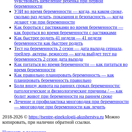
чувствовать шевеление ребенка при первой
беременности
УЗИ во время беременности — когда, на каком сроке,
сколько раз делать, показания и безопасность — когда
делают узи при беременности
Как бороться с растяжками во время беременности —
как бороться во время беременности с растяжками
Как быстрее родить 41 неделя — 41 неделя
беременности как быстрее родить
Тест на беременность 2 сезон — дата выхода сериала,
трейлер, актеры, режиссер — когда выйдет тест на
беременность 2 сезон дата выхода
Как питаться во время беременности — как питаться во
время беременности
Как правильно планировать беременность — как
планировать беременность правильно
Боли внизу живота на ранних сроках беременности:
патологические и физиологические причины / — как
болит живот при беременности на раннем сроке
Лечение и профилактика многоводия при беременности
— многоводие при беременности как лечить
2018-2026 ©
https://tsentre-ginekologii-akusherstva.ru
Можно
копировать, при наличии обратной ссылки.