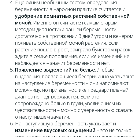
Еще одним необычным тестом определения
беременности в народной практике считается и
удобрение комнатных растений собственной
мочой
. Именно он считается самым старым
методом диагностики ранней беременности –
достаточно на протяжении 3 дней утром и вечером
поливать собственной мочой растения. Если
растение пошло в рост, заиграло буйством красок –
ждите в семье пополнения, если же изменений не
наблюдается – значит беременности нет.
Появление выделений на белье
. Любые
выделения, появляющиеся беспричинно указывают
на наступление беременности – они напоминают
молочницу, но при диагностике предварительный
диагноз не подтверждается. Если это
сопровождено болью в груди, увеличением их
чувствительности – можно с уверенностью сказать
о наступившем зачатии.
На наступившую беременность указывает и
изменение вкусовых ощущений
– это не только
тяга к соленому или сладкому, а ощущение привкуса