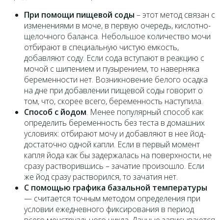
При помощи пищевой соды
– этот метод связан с
изменениями в моче, в первую очередь, кислотно-
щелочного баланса. Небольшое количество мочи
отбирают в специальную чистую емкость,
добавляют соду. Если сода вступают в реакцию с
мочой с шипением и пузырением, то наверняка
беременности нет. Возникновение белого осадка
на дне при добавлении пищевой соды говорит о
том, что, скорее всего, беременность наступила.
Способ с йодом
. Менее популярный способ как
определить беременность без теста в домашних
условиях: отбирают мочу и добавляют в нее йод-
достаточно одной капли. Если в первый момент
капля йода как бы задержалась на поверхности, не
сразу растворившись – зачатие произошло. Если
же йод сразу растворился, то зачатия нет.
С помощью графика базальной температуры
— считается точным методом определения при
условии ежедневного фиксирования в период
всего менструального цикла. Данные записываются