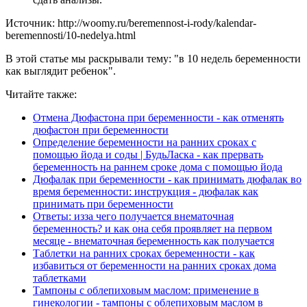
Источник: http://woomy.ru/beremennost-i-rody/kalendar-
beremennosti/10-nedelya.html
В этой статье мы раскрывали тему: "в 10 недель беременности
как выглядит ребенок".
Читайте также:
Отмена Дюфастона при беременности - как отменять
дюфастон при беременности
Определение беременности на ранних сроках с
помощью йода и соды | БудьЛаска - как прервать
беременность на раннем сроке дома с помощью йода
Дюфалак при беременности - как принимать дюфалак во
время беременности: инструкция - дюфалак как
принимать при беременности
Ответы: изза чего получается внематочная
беременность? и как она себя проявляет на первом
месяце - внематочная беременность как получается
Таблетки на ранних сроках беременности - как
избавиться от беременности на ранних сроках дома
таблетками
Тампоны с облепиховым маслом: применение в
гинекологии - тампоны с облепиховым маслом в