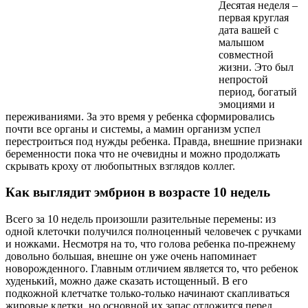
Десятая неделя –
первая круглая
дата вашей с
малышом
совместной
жизни. Это был
непростой
период, богатый
эмоциями и
переживаниями. За это время у ребенка сформировались
почти все органы и системы, а мамин организм успел
перестроиться под нужды ребенка. Правда, внешние признаки
беременности пока что не очевидны и можно продолжать
скрывать кроху от любопытных взглядов коллег.
Как выглядит эмбрион в возрасте 10 недель
Всего за 10 недель произошли разительные перемены: из
одной клеточки получился полноценный человечек с ручками
и ножками. Несмотря на то, что голова ребенка по-прежнему
довольно большая, внешне он уже очень напоминает
новорожденного. Главным отличием является то, что ребенок
худенький, можно даже сказать истощенный. В его
подкожной клетчатке только-только начинают скапливаться
жировые клетки, но основной их запас отложится перед