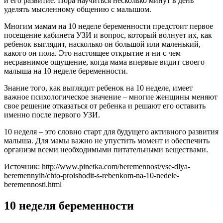
и его развитие. Пора научиться несколько минут в день
уделять мысленному общению с малышом.
Многим мамам на 10 неделе беременности предстоит первое
посещение кабинета УЗИ и вопрос, который волнует их, как
ребенок выглядит, насколько он большой или маленький,
какого он пола. Это настоящее открытие и ни с чем
несравнимое ощущение, когда мама впервые видит своего
малыша на 10 неделе беременности.
Знание того, как выглядит ребенок на 10 неделе, имеет
важное психологическое значение – многие женщины меняют
свое решение отказаться от ребенка и решают его оставить
именно после первого УЗИ.
10 неделя – это словно старт для будущего активного развития
малыша. Для мамы важно не упустить момент и обеспечить
организм всеми необходимыми питательными веществами.
Источник: http://www.pinetka.com/beremennost/vse-dlya-
beremennyih/chto-proishodit-s-rebenkom-na-10-nedele-
beremennosti.html
10 неделя беременности