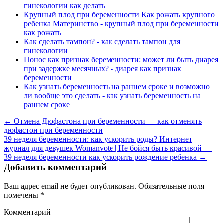
гинекологии как делать
Крупный плод при беременности Как рожать крупного
ребенка Материнство - крупный плод при беременности
как рожать
Как сделать тампон? - как сделать тампон для
гинекологии
Понос как признак беременности: может ли быть диарея
при задержке месячных? - диарея как признак
беременности
Как узнать беременность на раннем сроке и возможно
ли вообще это сделать - как узнать беременность на
раннем сроке
← Отмена Дюфастона при беременности — как отменять
дюфастон при беременности
39 неделя беременности: как ускорить роды? Интернет
журнал для девушек Womanvote | Не бойся быть красивой —
39 неделя беременности как ускорить рождение ребенка →
Добавить комментарий
Ваш адрес email не будет опубликован.
Обязательные поля
помечены
*
Комментарий