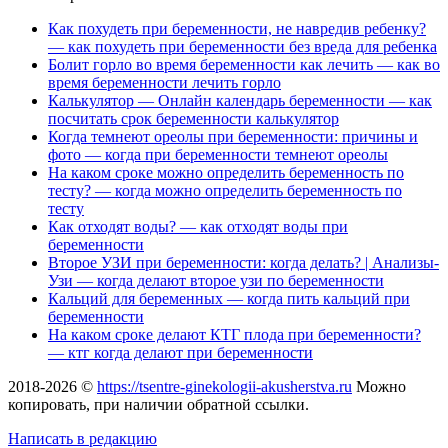
Как похудеть при беременности, не навредив ребенку?
— как похудеть при беременности без вреда для ребенка
Болит горло во время беременности как лечить — как во
время беременности лечить горло
Калькулятор — Онлайн календарь беременности — как
посчитать срок беременности калькулятор
Когда темнеют ореолы при беременности: причины и
фото — когда при беременности темнеют ореолы
На каком сроке можно определить беременность по
тесту? — когда можно определить беременность по
тесту
Как отходят воды? — как отходят воды при
беременности
Второе УЗИ при беременности: когда делать? | Анализы-
Узи — когда делают второе узи по беременности
Кальций для беременных — когда пить кальций при
беременности
На каком сроке делают КТГ плода при беременности?
— ктг когда делают при беременности
2018-2026 ©
https://tsentre-ginekologii-akusherstva.ru
Можно
копировать, при наличии обратной ссылки.
Написать в редакцию