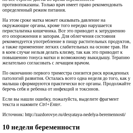
противопоказаны. Только врач имеет право рекомендовать
определенный режим питания.
На этом сроке матка может оказывать давление на
окружающие органы, кроме того нередко нарушается
перистальтика кишечника. Все это приводит к затруднению
его опорожнения и запорам. Для облегчения состояния
рекомендуется употребление в пищу растительных продуктов,
а также применение легких слабительных на основе трав. Ни
в коем случае нельзя делать клизму, так как это приводит к
повышению тонуса матки и возможному выкидышу. Терапию
желательно согласовать с лечащим врачом.
По окончанию первого триместра снизится риск врожденных
патологий развития. Осталась всего одна неделя до того, как у
малыша сформируются практически все органы. Продолжайте
беречь себя и ребенка от инфекций и токсинов.
Если вы нашли ошибку, пожалуйста, выделите фрагмент
текста и нажмите
Ctrl+Enter
.
Источник: http://zazdorovye.ru/desyataya-nedelya-beremennosti/
10 неделя беременности