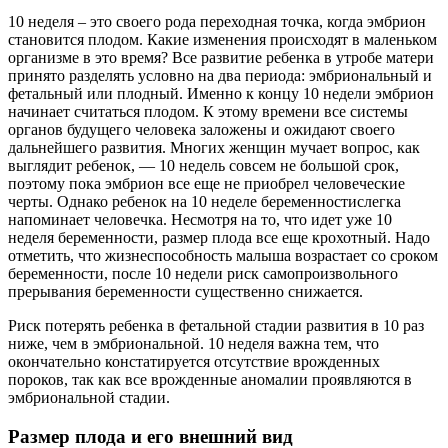
10 неделя – это своего рода переходная точка, когда эмбрион
становится плодом. Какие изменения происходят в маленьком
организме в это время? Все развитие ребенка в утробе матери
принято разделять условно на два периода: эмбриональный и
фетальный или плодный. Именно к концу 10 недели эмбрион
начинает считаться плодом. К этому времени все системы
органов будущего человека заложены и ожидают своего
дальнейшего развития. Многих женщин мучает вопрос, как
выглядит ребенок, — 10 недель совсем не большой срок,
поэтому пока эмбрион все еще не приобрел человеческие
черты. Однако ребенок на 10 неделе беременностислегка
напоминает человечка. Несмотря на то, что идет уже 10
неделя беременности, размер плода все еще крохотный. Надо
отметить, что жизнеспособность малыша возрастает со сроком
беременности, после 10 недели риск самопроизвольного
прерывания беременности существенно снижается.
Риск потерять ребенка в фетальной стадии развития в 10 раз
ниже, чем в эмбриональной. 10 неделя важна тем, что
окончательно констатируется отсутствие врожденных
пороков, так как все врожденные аномалии проявляются в
эмбриональной стадии.
Размер плода и его внешний вид