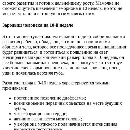
своего развития и готов к дальнейшему росту. Мамочка не
сможет ощутить шевеления эмбриона в 10 недель, но это не
мешает установить тонкую взаимосвязь с ним.
Зародыш человека на 10-й неделе
Этот этап выступает окончательной стадией эмбрионального
развития ребенка, обладающего вполне различимыми
абрисами тела, которое все последующее время вынашивания
будет развиваться, и готовиться к появлению на свет.
Невзирая на микроскопический размер плода в 10 недель, он
все больше напоминает человека, поскольку уже отсутствует
хвостик, свое формирование начали пальцы, колени, ноги,
уши и появилась верхняя губа.
Развитие плода в 9-10 недель характеризуется такими
признаками:
постепенное появление диафрагмы;
возникновение первичных зачатков на месте будущих
зубов;
уже сформировано сердце;
активно развивается мозг головы;
у эмбриона мужского пола начинается интенсивная
выработка тестостерона.