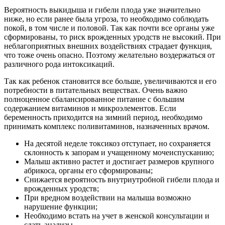
Вероятность выкидыша и гибели плода уже значительно
ниже, но если ранее была угроза, то необходимо соблюдать
покой, в том числе и половой. Так как почти все органы уже
сформированы, то риск врожденных уродств не высокий. При
неблагоприятных внешних воздействиях страдает функция,
что тоже очень опасно. Поэтому желательно воздержаться от
различного рода интоксикаций.
Так как ребенок становится все больше, увеличиваются и его
потребности в питательных веществах. Очень важно
полноценное сбалансированное питание с большим
содержанием витаминов и микроэлементов. Если
беременность приходится на зимний период, необходимо
принимать комплекс поливитаминов, назначенных врачом.
На десятой неделе токсикоз отступает, но сохраняется
склонность к запорам и учащенному мочеиспусканию;
Малыш активно растет и достигает размеров крупного
абрикоса, органы его сформированы;
Снижается вероятность внутриутробной гибели плода и
врожденных уродств;
При вредном воздействии на малыша возможно
нарушение функции;
Необходимо встать на учет в женской консультации и
сдать анализы.