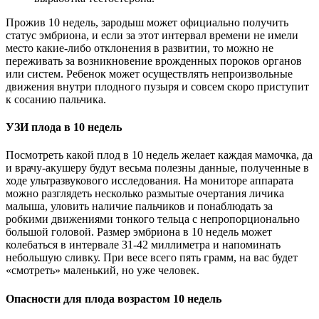
Прожив 10 недель, зародыш может официально получить
статус эмбриона, и если за этот интервал времени не имели
место какие-либо отклонения в развитии, то можно не
переживать за возникновение врожденных пороков органов
или систем. Ребенок может осуществлять непроизвольные
движения внутри плодного пузыря и совсем скоро приступит
к сосанию пальчика.
УЗИ плода в 10 недель
Посмотреть какой плод в 10 недель желает каждая мамочка, да
и врачу-акушеру будут весьма полезны данные, полученные в
ходе ультразвукового исследования. На мониторе аппарата
можно разглядеть несколько размытые очертания личика
малыша, уловить наличие пальчиков и понаблюдать за
робкими движениями тонкого тельца с непропорционально
большой головой. Размер эмбриона в 10 недель может
колебаться в интервале 31-42 миллиметра и напоминать
небольшую сливку. При весе всего пять грамм, на вас будет
«смотреть» маленький, но уже человек.
Опасности для плода возрастом 10 недель