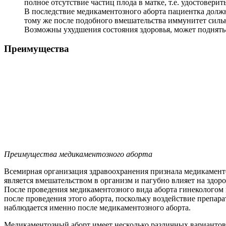
полное отсутствие частиц плода в матке, т.е. удостовер
В последствие медикаментозного аборта пациентка должн
тому же после подобного вмешательства иммунитет сильн
Возможны ухудшения состояния здоровья, может поднятьс
Преимущества
Преимущества медикаментозного аборта
Всемирная организация здравоохранения признала медикаменто
является вмешательством в организм и пагубно влияет на здор
После проведения медикаментозного вида аборта гинекологом 
после проведения этого аборта, поскольку воздействие препа
наблюдается именно после медикаментозного аборта.
Медикаментозный аборт имеет несколько различных вариантов,