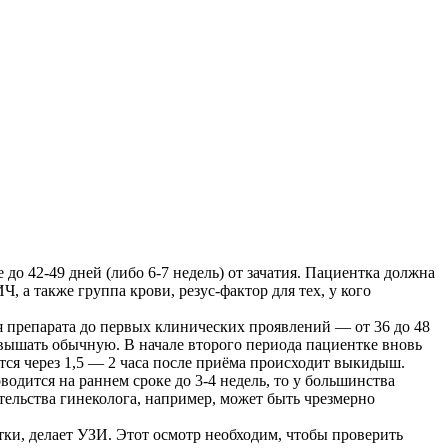
до 42-49 дней (либо 6-7 недель) от зачатия. Пациентка должна
 а также группа крови, резус-фактор для тех, у кого
я препарата до первых клинических проявлений — от 36 до 48
евышать обычную. В начале второго периода пациентке вновь
тся через 1,5 — 2 часа после приёма происходит выкидыш.
одится на раннем сроке до 3-4 недель, то у большинства
ельства гинеколога, например, может быть чрезмерно
тки, делает УЗИ. Этот осмотр необходим, чтобы проверить