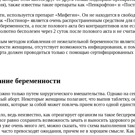
я), также известны такие препараты как «Пенкрофтон» и «Пости
, используется препарат «Мифегин». Он не находится в свобод
ак «Постинор» является очень распространенным средством для 
еременности, а после полового акта без контрацептивов или ес
солютно бесполезен через 2 суток после полового акта и не счи
ным методом избавления от нежелательной беременности являет
ности женщины, отсутствует возможность инфицирования, и пом
борта должен проводиться только с помощью сертифицированных
ание беременности
можно только путем хирургического вмешательства. Однако на се
ый аборт. Некоторые женщины полагают, что выпив таблетку, он
ниях, которые за собой может повлечь прием всего одной единст
ло, ведь неизвестно, как отреагирует организм на такое бесце
все равно сохранить возможность зачать и выносить здорового р
же очень много лет, можно сказать, что схема выполнения таког
ы часто превосходят ожидания, причем не в хорошем смысле. Ка