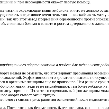
 женщины и при необходимости окажет первую помощь.
се части и окружающие ткани эмбриона, ничто не должно остать
 осуществлять оперативное вмешательство — выскабливать матку
ний, так что этот метод прерывания беременности противопока
ой, сильными болями в животе и ростом артериального давлени
 традиционного аборта показано в разделе для медицинских раб
рта нельзя не отметить, что этот вариант прерывания беременн
 осложнений. Эффективность его достаточно высока, но осуще
троек в организме женщины еще не произошло. Чем раньше срок, 
болочки матки, ведь ее не выскабливают, тем более эмбрион на 
ую дозу гормонов. Из-за этого гормональный фон женщины може
ого аборта бывает очень трудно.
ые помогут снизить риск развития осложнений после медикамент
ача. После того, как беременность будет прервана, женщина дол