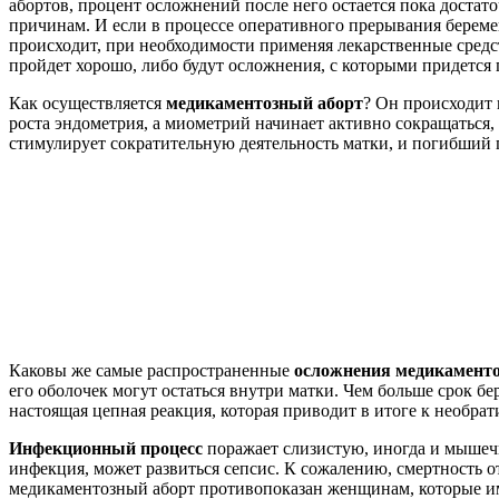
абортов, процент осложнений после него остается пока доста
причинам. И если в процессе оперативного прерывания береме
происходит, при необходимости применяя лекарственные средст
пройдет хорошо, либо будут осложнения, с которыми придется 
Как осуществляется
медикаментозный аборт
? Он происходит 
роста эндометрия, а миометрий начинает активно сокращаться, 
стимулирует сократительную деятельность матки, и погибший 
Каковы же самые распространенные
осложнения медикаменто
его оболочек могут остаться внутри матки. Чем больше срок б
настоящая цепная реакция, которая приводит в итоге к необра
Инфекционный процесс
поражает слизистую, иногда и мышечну
инфекция, может развиться сепсис. К сожалению, смертность о
медикаментозный аборт противопоказан женщинам, которые им