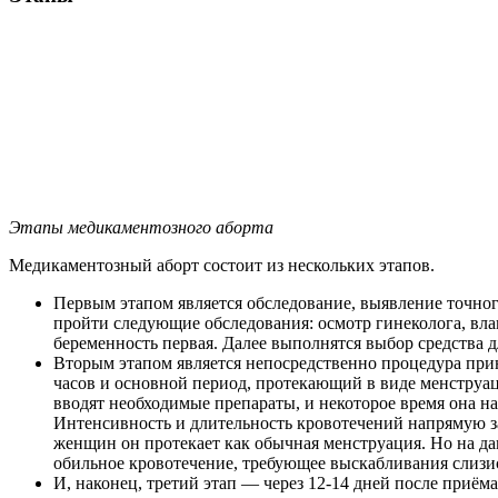
Этапы медикаментозного аборта
Медикаментозный аборт состоит из нескольких этапов.
Первым этапом является обследование, выявление точного
пройти следующие обследования: осмотр гинеколога, влаг
беременность первая. Далее выполнятся выбор средства 
Вторым этапом является непосредственно процедура прин
часов и основной период, протекающий в виде менструац
вводят необходимые препараты, и некоторое время она н
Интенсивность и длительность кровотечений напрямую за
женщин он протекает как обычная менструация. Но на д
обильное кровотечение, требующее выскабливания слизи
И, наконец, третий этап — через 12-14 дней после приём