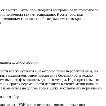
ся в матке. Затем производится контрольное ультразвуковое
 или применять вакуум-аспирацию. Кроме того, при
зан женщинам с пониженной свертываемостью крови.
я.
отников — видео аборта
ости все же остается в некотором плане перспективным, но
ствить медикаментозное прерывание беременности можно
тем выше эффективность данного метода. Надо признать, что
таких сроках беременности держится в стенке матки пока не
т изменяться на долгое время. Даже восстановить нормальный
озного аборта.
жна пройти УЗИ и еще некоторое время остаться под