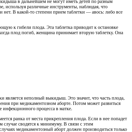
ыкидыша в дальнейшем не могут иметь детей по разным
е, используя различные инструменты, наблюдая, что
 нет. В какой-то степени прием таблетки — авось: либо все
ющую к гибели плода. Эта таблетка приводит к остановке
, когда плод погиб, женщина принимает вторую таблетку. Она
ки является неполный выкидыш. Это значит, что часть плода,
нения при медикаментозном аборте. Потом может развиться
е инфекционного процесса в матке.
еется ранка от места прикрепления плода. Если в нее попадет
 случае сводятся к минимуму. В связи с этим
случаях медикаментозный аборт должен производиться только