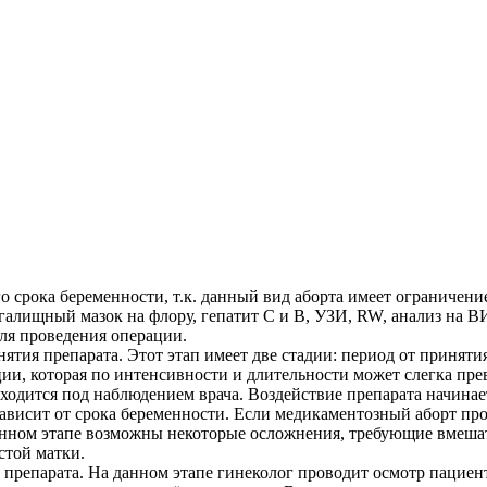
 срока беременности, т.к. данный вид аборта имеет ограничение 
алищный мазок на флору, гепатит С и В, УЗИ, RW, анализ на ВИЧ,
для проведения операции.
ятия препарата. Этот этап имеет две стадии: период от приняти
ии, которая по интенсивности и длительности может слегка пр
аходится под наблюдением врача. Воздействие препарата начинае
висит от срока беременности. Если медикаментозный аборт пров
анном этапе возможны некоторые осложнения, требующие вмешат
стой матки.
а препарата. На данном этапе гинеколог проводит осмотр пациен