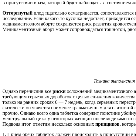
в присутствии врача, который будет наблюдать за состоянием
Отторгнутый
плод тщательно осматривается, сопоставляются в
исследование. Если какого-то кусочка недостает, приходится
медикаментозном аборте сохраняется риск развития кровотече
Медикаментозный аборт может сопровождаться тошнотой, рвот
Техника выполнения
Однако перечислив все
риски
осложнений медикаментозного або
требующим серьезных доработок с целью снижения количества
только на ранних сроках 6 — 7 недель, когда серьезных перес
физически он является наименее травматичным для слизистой о
прочно. Однако всего одна таблетка содержит поистине убойн
менструальный цикл у некоторых женщин после медикаментозн
Подводя итог, отметим несколько основных
принципов
, котор
1. Прием обеих таблеток должен происходить в присутствии вр