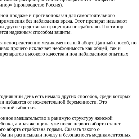
нор» (производство Россия).
ной продаже и противопоказан для самостоятельного
применения без наблюдения врача. Этот препарат называют
ли другое средство контрацепции не сработало. Постинор
тается надежным способом защиты.
ся непосредственно медикаментозный аборт. Данный способ, по
имо прочего исключает необходимость как общей, так и
 препаратов высокого качества и под наблюдением опытных
годняшний день есть немало других способов, среди которых
и избавятся от нежелательной беременности. Это
венной таблетки.
ремонное вмешательство в ранимую структуру женской
ебенка, а иная женщина уже после первого аборта станет
о аборта отработана годами. Сказать такого о
к бы ни расписывали пользу и безопасность медикаментозных