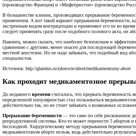
(производство Франция) и «Мифепристон» (производство Росси
В большинстве клиник, производящих прерывание беременности
применения. А вот такой вариант прерывания беременности, к
экстренным видом контрацепции и применяют его не во время б
следует применять сразу после подобного полового акта, он аб
Наконец, можно сказать, что наиболее безопасным и эффектив
сравнению с другими, менее опасен для последующей беремен
местной анестезии. Но не надо забывать, что подобный вид а
специалистов.
Источник: http://glamius.ru/zdorovie/abort/medikamentozny-abort
Как проходит медикаментозное прерыв
До недавнего
времени
считалось, что прервать беременность 
определенной популярностью стал пользоваться медикаментозн
действительно так, но не стоит забывать о возможных осложне
Прерывание беременности
— это само по себе рискованное де
репродуктивной системы. Кто-то может перенести 5 абортов и 
бесплодной. Хирургическому методу прерывания беременности у
медикаментозном аборте нельзя, ведь действительно результат