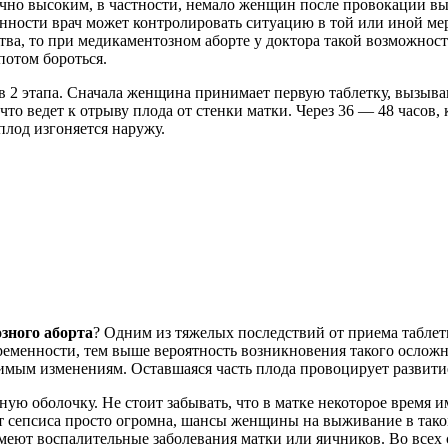
точно высоким, в частности, немало женщин после провокации в
нности врач может контролировать ситуацию в той или иной мер
ва, то при медикаментозном аборте у доктора такой возможности
потом бороться.
в 2 этапа. Сначала женщина принимает первую таблетку, вызыва
что ведет к отрыву плода от стенки матки. Через 36 — 48 часов
плод изгоняется наружу.
зного аборта
? Одним из тяжелых последствий от приема таблет
еременности, тем выше вероятность возникновения такого ослож
тимым изменениям. Оставшаяся часть плода провоцирует развити
ю оболочку. Не стоит забывать, что в матке некоторое время им
т сепсиса просто огромна, шансы женщины на выживание в таком
еют воспалительные заболевания матки или яичников. Во всех 