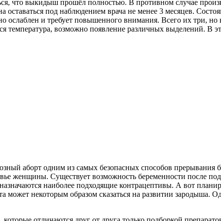
иться, что выкидыш прошёл полностью. В противном случае прои
а оставаться под наблюдением врача не менее 3 месяцев. Состоя
о ослаблен и требует повышенного внимания. Всего их три, но к
я температура, возможно появление различных выделений. В этом
зный аборт одним из самых безопасных способов прерывания бе
овье женщины. Существует возможность беременности после подоб
назначаются наиболее подходящие контрацептивы. А вот планир
рата может некоторым образом сказаться на развитии зародыша.
 которые отличаются друг от друга только подборкой препарат