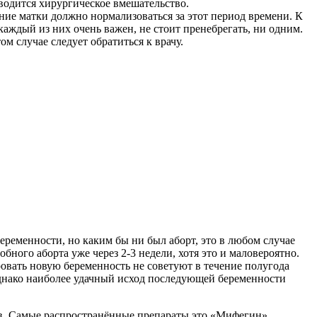
зводится хирургическое вмешательство.
ние матки должно нормализоваться за этот период времени. К
аждый из них очень важен, не стоит пренебрегать, ни одним.
 случае следует обратиться к врачу.
ременности, но каким бы ни был аборт, это в любом случае
ного аборта уже через 2-3 недели, хотя это и маловероятно.
овать новую беременность не советуют в течение полугода
 Однако наиболее удачный исход последующей беременности
ов. Самые распространённые препараты это «Мифегин»