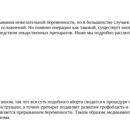
ывания нежелательной беременности, но в большинстве случаев
х осложнений. Но помимо операции как таковой, существует ино
едством лекарственных препаратов. Ниже мы подробно рассмот
ганизм, так что вся суть подобного аборта сводится к процедур
струации, а точнее препарат подавляет развитие трофобласта и
 является прерыванием беременности. Таким образом, медикамент
изма.