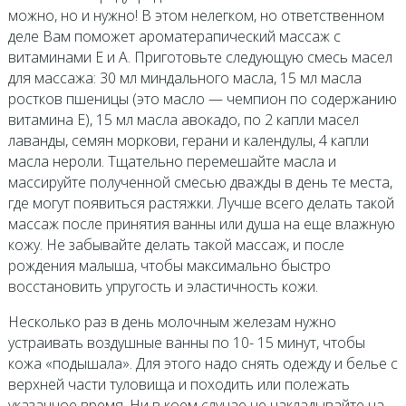
можно, но и нужно! В этом нелегком, но ответственном
деле Вам поможет ароматерапический массаж с
витаминами Е и А. Приготовьте следующую смесь масел
для массажа: 30 мл миндального масла, 15 мл масла
ростков пшеницы (это масло — чемпион по содержанию
витамина Е), 15 мл масла авокадо, по 2 капли масел
лаванды, семян моркови, герани и календулы, 4 капли
масла нероли. Тщательно перемешайте масла и
массируйте полученной смесью дважды в день те места,
где могут появиться растяжки. Лучше всего делать такой
массаж после принятия ванны или душа на еще влажную
кожу. Не забывайте делать такой массаж, и после
рождения малыша, чтобы максимально быстро
восстановить упругость и эластичность кожи.
Несколько раз в день молочным железам нужно
устраивать воздушные ванны по 10- 15 минут, чтобы
кожа «подышала». Для этого надо снять одежду и белье с
верхней части туловища и походить или полежать
указанное время. Ни в коем случае не накладывайте на