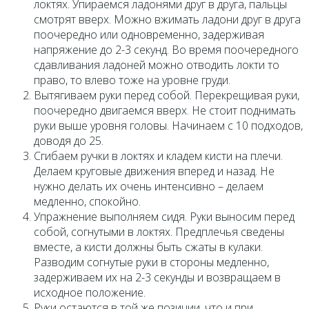
локтях. Упираемся ладонями друг в друга, пальцы
смотрят вверх. Можно вжимать ладони друг в друга
поочередно или одновременно, задерживая
напряжение до 2-3 секунд. Во время поочередного
сдавливания ладоней можно отводить локти то
право, то влево тоже на уровне груди.
Вытягиваем руки перед собой. Перекрещивая руки,
поочередно двигаемся вверх. Не стоит поднимать
руки выше уровня головы. Начинаем с 10 подходов,
доводя до 25.
Сгибаем ручки в локтях и кладем кисти на плечи.
Делаем круговые движения вперед и назад. Не
нужно делать их очень интенсивно – делаем
медленно, спокойно.
Упражнение выполняем сидя. Руки выносим перед
собой, согнутыми в локтях. Предплечья сведены
вместе, а кисти должны быть сжаты в кулаки.
Разводим согнутые руки в стороны медленно,
задерживаем их на 2-3 секунды и возвращаем в
исходное положение.
Руки остаются в той же позиции, что и при