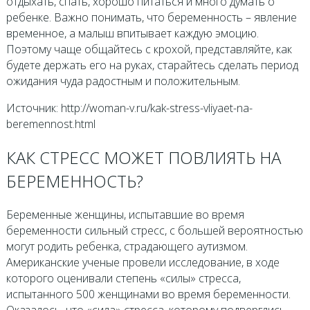
отдыхать, спать, хорошо питаться и много думать о
ребенке. Важно понимать, что беременность – явление
временное, а малыш впитывает каждую эмоцию.
Поэтому чаще общайтесь с крохой, представляйте, как
будете держать его на руках, старайтесь сделать период
ожидания чуда радостным и положительным.
Источник: http://woman-v.ru/kak-stress-vliyaet-na-
beremennost.html
КАК СТРЕСС МОЖЕТ ПОВЛИЯТЬ НА
БЕРЕМЕННОСТЬ?
Беременные женщины, испытавшие во время
беременности сильный стресс, с большей вероятностью
могут родить ребенка, страдающего аутизмом.
Американские ученые провели исследование, в ходе
которого оценивали степень «силы» стресса,
испытанного 500 женщинами во время беременности.
Оказалось, что «сила» стресса, которому подверглись