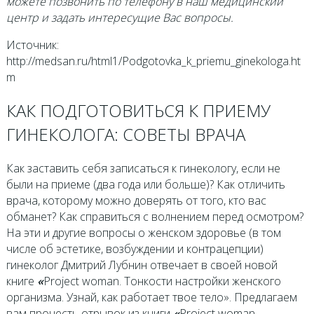
можете позвонить по телефону в наш медицинский
центр и задать интересущие Вас вопросы.
Источник:
http://medsan.ru/html1/Podgotovka_k_priemu_ginekologa.ht
m
КАК ПОДГОТОВИТЬСЯ К ПРИЕМУ
ГИНЕКОЛОГА: СОВЕТЫ ВРАЧА
Как заставить себя записаться к гинекологу, если не
были на приеме (два года или больше)? Как отличить
врача, которому можно доверять от того, кто вас
обманет? Как справиться с волнением перед осмотром?
На эти и другие вопросы о женском здоровье (в том
числе об эстетике, возбуждении и контрацепции)
гинеколог Дмитрий Лубнин отвечает в своей новой
книге
«
Project woman. Тонкости настройки женского
организма. Узнай, как работает твое тело». Предлагаем
вам прочесть отрывок из книги
«
Project woman.