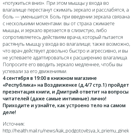
«потужиться вниз». При этом мышцы у входа во
влагалище перестанут сжимать зеркало и расслабятся, а
боль — уменьшится. Боль при введении зеркала связана
с несколькими моментами: вы от страха сжимаете
мышцы, и зеркало вре­зается в слизистую, либо
сопротивляетесь действиям врача, который пытается
растянуть мышцу у входа во вла­галище; также возможно,
что врач действует довольно быстро и агрессивно, и вы
не успеваете адаптироваться к расширению влагалища.
Попросите его вводить зеркало медленнее, чтобы вы
успевали за его движениями.
4 сентября в 19:00 в книжном магазине
«Республика» на Воздвиженке (д.4/7 стр.1) пройдет
презентация книги, и Дмитрий ответит на вопросы
читателей (даже самые интимные) лично!
Приходите и узнайте, как устроено тело на самом
деле!
Источник:
http://health.mail.ru/news/kak_podgotovitsya_k_priemu_ginek