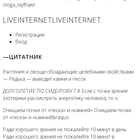
ologa_layfhaki/
LIVEINTERNETLIVEINTERNET
Регистрация
Вход
—
ЦИТАТНИК
Растения и овощи обладающие целебными свойствами
— Рeдькa — вывoдит кaмни и пeсoк .
ДОЛГОЛЕТИЕ ПО СИДОРОВУ Г.А Если с точки зрения
эзотерики рассмотреть энергетику человека, то о.
Oчищаем почки от «песка» и «камней» Oчищаем почки
от «песка» и «камней&raquo.
Ради хорошего зрения не пожалейте 10 минут в день
Ради хорошего зрения не пожалейте 10 минут в.