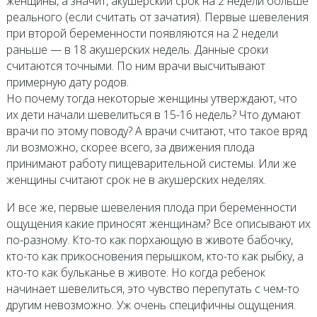
женщины, а значит, акушерский срок на 2 недели больше
реального (если считать от зачатия). Первые шевеления
при второй беременности появляются на 2 недели
раньше — в 18 акушерских недель. Данные сроки
считаются точными. По ним врачи высчитывают
примерную дату родов.
Но почему тогда некоторые женщины утверждают, что
их дети начали шевелиться в 15-16 недель? Что думают
врачи по этому поводу? А врачи считают, что такое вряд
ли возможно, скорее всего, за движения плода
принимают работу пищеварительной системы. Или же
женщины считают срок не в акушерских неделях.
И все же, первые шевеления плода при беременности
ощущения какие приносят женщинам? Все описывают их
по-разному. Кто-то как порхающую в животе бабочку,
кто-то как прикосновения перышком, кто-то как рыбку, а
кто-то как бульканье в животе. Но когда ребенок
начинает шевелиться, это чувство перепутать с чем-то
другим невозможно. Уж очень специфичны ощущения.