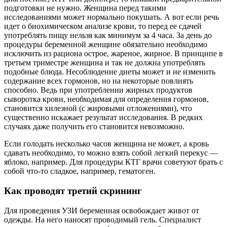
подготовки не нужно. Женщина перед такими
исследованиями может нормально покушать. А вот если речь
идет о биохимическом анализе крови, то перед ее сдачей
употреблять пищу нельзя как минимум за 4 часа. За день до
процедуры беременной женщине обязательно необходимо
исключить из рациона острое, жареное, жирное. В принципе в
третьем триместре женщина и так не должна употреблять
подобные блюда. Несоблюдение диеты может и не изменить
содержание всех гормонов, но на некоторые повлиять
способно. Ведь при употреблении жирных продуктов
сыворотка крови, необходимая для определения гормонов,
становится хилезной (с жировыми отложениями), что
существенно искажает результат исследования. В редких
случаях даже получить его становится невозможно.
Если голодать несколько часов женщина не может, а кровь
сдавать необходимо, то можно взять собой легкий перекус —
яблоко, например. Для процедуры КТГ врачи советуют брать с
собой что-то сладкое, например, гематоген.
Как проводят третий скрининг
Для проведения УЗИ беременная освобождает живот от
одежды. На него наносят проводимый гель. Специалист