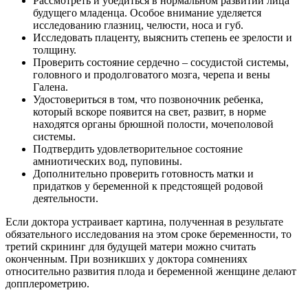
Рассмотреть и убедиться в нормальном развитии лица
будущего младенца. Особое внимание уделяется
исследованию глазниц, челюсти, носа и губ.
Исследовать плаценту, выяснить степень ее зрелости и
толщину.
Проверить состояние сердечно – сосудистой системы,
головного и продолговатого мозга, черепа и вены
Галена.
Удостовериться в том, что позвоночник ребенка,
который вскоре появится на свет, развит, в норме
находятся органы брюшной полости, мочеполовой
системы.
Подтвердить удовлетворительное состояние
амниотических вод, пуповины.
Дополнительно проверить готовность матки и
придатков у беременной к предстоящей родовой
деятельности.
Если доктора устраивает картина, полученная в результате
обязательного исследования на этом сроке беременности, то
третий скрининг для будущей матери можно считать
оконченным. При возникших у доктора сомнениях
относительно развития плода и беременной женщине делают
допплерометрию.