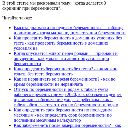
В этой статье мы раскрывали тему: "когда делается 3
скрининг при беременности".
Читайте также:
Высота дна матки по неделям беременности — таблица
и описание - когда матка поднимается при беременности
Как проверить беременность в домашних условиях без
теста - как проверить беременность в домашних
условиях на
Когда опускается живот перед родами — признаки и
ощущения - как узнать что живот опустился при
беременности
Как определить беременность без теста? - как можно
узнать без теста беременность
Как не нервничать во время беременности? - как во
время беременности не нервничать
Отпуск по беременности и родам в табеле учета
рабочего времени: пример 2020, как обозначить декрет
правильно - обозначение ухода за ребенком - как в
табеле обозначается отпуск по беременности и родам
Как определить срок беременности по последним
месячным - как определить срок беременности по
последним месячным калькулятор
Как забеременеть после замершей беременности? - как