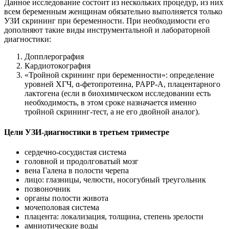
Данное исследование состоит из нескольких процедур, из них
всем беременным женщинам обязательно выполняется только
УЗИ скрининг при беременности. При необходимости его
дополняют такие виды инструментальной и лабораторной
диагностики:
Допплерография
Кардиотокография
«Тройной скрининг при беременности»: определение
уровней ХГЧ, ɑ-фетопротеина, PAPP-A, плацентарного
лактогена (если в биохимическом исследовании есть
необходимость, в этом сроке назначается именно
тройной скрининг-тест, а не его двойной аналог).
Цели УЗИ-диагностики в третьем триместре
сердечно-сосудистая система
головной и продолговатый мозг
вена Галена в полости черепа
лицо: глазницы, челюсти, носогубный треугольник
позвоночник
органы полости живота
мочеполовая система
плацента: локализация, толщина, степень зрелости
амниотические воды