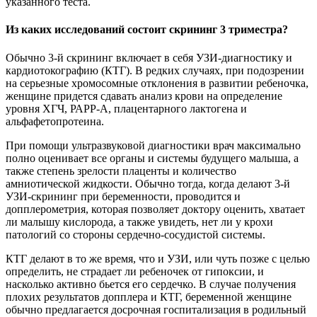
указанного теста.
Из каких исследований состоит скрининг 3 триместра?
Обычно 3-й скрининг включает в себя УЗИ-диагностику и
кардиотокографию (КТГ). В редких случаях, при подозрении
на серьезные хромосомные отклонения в развитии ребеночка,
женщине придется сдавать анализ крови на определение
уровня ХГЧ, РАРР-А, плацентарного лактогена и
альфафетопротеина.
При помощи ультразвуковой диагностики врач максимально
полно оценивает все органы и системы будущего малыша, а
также степень зрелости плаценты и количество
амниотической жидкости. Обычно тогда, когда делают 3-й
УЗИ-скрининг при беременности, проводится и
допплерометрия, которая позволяет доктору оценить, хватает
ли малышу кислорода, а также увидеть, нет ли у крохи
патологий со стороны сердечно-сосудистой системы.
КТГ делают в то же время, что и УЗИ, или чуть позже с целью
определить, не страдает ли ребеночек от гипоксии, и
насколько активно бьется его сердечко. В случае получения
плохих результатов допплера и КТГ, беременной женщине
обычно предлагается досрочная госпитализация в родильный