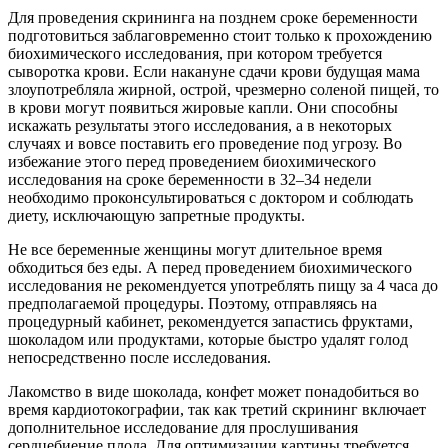
Для проведения скрининга на позднем сроке беременности
подготовиться заблаговременно стоит только к прохождению
биохимического исследования, при котором требуется
сыворотка крови. Если накануне сдачи крови будущая мама
злоупотребляла жирной, острой, чрезмерно соленой пищей, то
в крови могут появиться жировые капли. Они способны
искажать результаты этого исследования, а в некоторых
случаях и вовсе поставить его проведение под угрозу. Во
избежание этого перед проведением биохимического
исследования на сроке беременности в 32–34 недели
необходимо проконсультироваться с доктором и соблюдать
диету, исключающую запретные продукты.
Не все беременные женщины могут длительное время
обходиться без еды. А перед проведением биохимического
исследования не рекомендуется употреблять пищу за 4 часа до
предполагаемой процедуры. Поэтому, отправляясь на
процедурный кабинет, рекомендуется запастись фруктами,
шоколадом или продуктами, которые быстро удалят голод
непосредственно после исследования.
Лакомство в виде шоколада, конфет может понадобиться во
время кардиотокографии, так как третий скрининг включает
дополнительное исследование для прослушивания
сердцебиение плода. Для оптимизации картины требуется