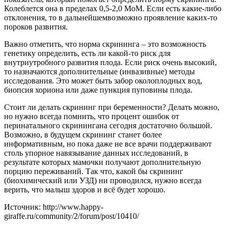
Колеблется она в пределах 0,5-2,0 МоМ. Если есть какие-либо
отклонения, то в дальнейшемвозможно проявление каких-то
пороков развития.
Важно отметить, что норма скрининга – это возможность
генетику определить, есть ли какой-то риск для
внутриутробного развития плода. Если риск очень высокий,
то назначаются дополнительные (инвазивные) методы
исследования. Это может быть забор околоплодных вод,
биопсия хориона или даже пункция пуповины плода.
Стоит ли делать скрининг при беременности? Делать можно,
но нужно всегда помнить, что процент ошибок от
перинатального скринингана сегодня достаточно большой.
Возможно, в будущем скрининг станет более
информативным, но пока даже не все врачи поддерживают
столь упорное навязывание данных исследований, в
результате которых мамочки получают дополнительную
порцию переживаний. Так что, какой бы скрининг
(биохимический или УЗД) ни проводился, нужно всегда
верить, что малыш здоров и всё будет хорошо.
Источник: http://www.happy-
giraffe.ru/community/2/forum/post/10410/