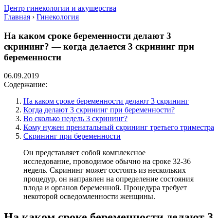
Центр гинекологии и акушерства
Главная
›
Гинекология
На каком сроке беременности делают 3
скрининг? — когда делается 3 скрининг при
беременности
06.09.2019
Содержание:
На каком сроке беременности делают 3 скрининг
Когда делают 3 скрининг при беременности?
Во сколько недель 3 скрининг?
Кому нужен пренатальный скрининг третьего триместра
Скрининг при беременности
Он представляет собой комплексное
исследование, проводимое обычно на сроке 32-36
недель. Скрининг может состоять из нескольких
процедур, он направлен на определение состояния
плода и органов беременной. Процедура требует
некоторой осведомленности женщины.
На каком сроке беременности делают 3