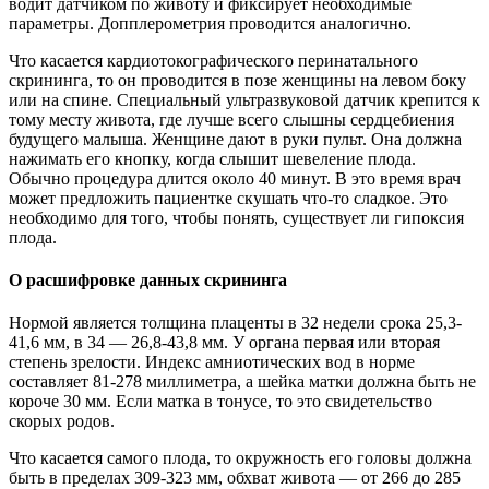
водит датчиком по животу и фиксирует необходимые
параметры. Допплерометрия проводится аналогично.
Что касается кардиотокографического перинатального
скрининга, то он проводится в позе женщины на левом боку
или на спине. Специальный ультразвуковой датчик крепится к
тому месту живота, где лучше всего слышны сердцебиения
будущего малыша. Женщине дают в руки пульт. Она должна
нажимать его кнопку, когда слышит шевеление плода.
Обычно процедура длится около 40 минут. В это время врач
может предложить пациентке скушать что-то сладкое. Это
необходимо для того, чтобы понять, существует ли гипоксия
плода.
О расшифровке данных скрининга
Нормой является толщина плаценты в 32 недели срока 25,3-
41,6 мм, в 34 — 26,8-43,8 мм. У органа первая или вторая
степень зрелости. Индекс амниотических вод в норме
составляет 81-278 миллиметра, а шейка матки должна быть не
короче 30 мм. Если матка в тонусе, то это свидетельство
скорых родов.
Что касается самого плода, то окружность его головы должна
быть в пределах 309-323 мм, обхват живота — от 266 до 285