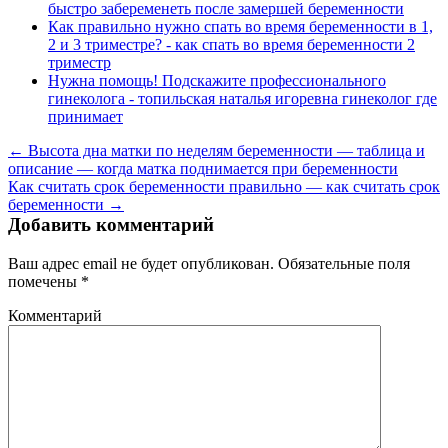
быстро забеременеть после замершей беременности
Как правильно нужно спать во время беременности в 1,
2 и 3 триместре? - как спать во время беременности 2
триместр
Нужна помощь! Подскажите профессионального
гинеколога - топильская наталья игоревна гинеколог где
принимает
← Высота дна матки по неделям беременности — таблица и
описание — когда матка поднимается при беременности
Как считать срок беременности правильно — как считать срок
беременности →
Добавить комментарий
Ваш адрес email не будет опубликован.
Обязательные поля
помечены
*
Комментарий