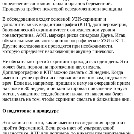
определение состояния плода и органов беременной.
Процедура требует некоторой осведомленности женщины.
В обследование входят основной УЗИ-скрининг и
дополнительные: кардиотокография (КТГ), допплерометрия,
биохимический скрининг-тест с определением уровня
гонадотропина, АФП, маркера риска синдрома Дауна. Итак,
обязательными являются допплерографическое УЗИ и КТГ.
Другие исследования проводятся при необходимости,
которую определяет наблюдающий акушер-гинеколог.
Не обязательно третий скрининг проходить в один день. Это
может быть период на протяжении двух недель.
Допплерографию и КТГ можно сделать с 28 недели. Когда
именно лучше пройти исследование именно вам, подскажет
врач. Если вы, например, пришли к нему на очередной прием
на сроке в 30 недель, и он констатировал повышение тонуса
матки, учащенное сердцебиение плода, то наверняка будет
настаивать на том, чтобы скрининг сделать в ближайшие дни.
О подготовке к процедуре
Это зависит от того, какие именно исследования предстоит
пройти беременной. Если речь идет об ультразвуковой
диагностике, КТГ или допплере, то никакой предварительной