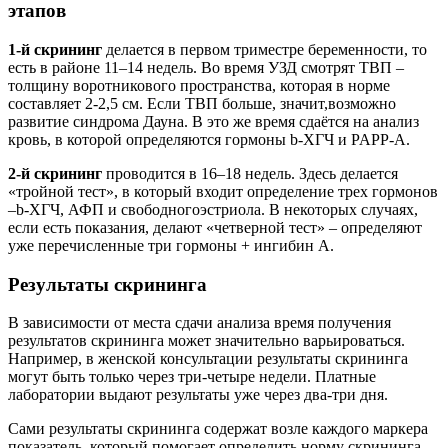
этапов
1-й скрининг
делается в первом триместре беременности, то
есть в районе 11–14 недель. Во время УЗД смотрят ТВП –
толщину воротникового пространства, которая в норме
составляет 2-2,5 см. Если ТВП больше, значит,возможно
развитие синдрома Дауна. В это же время сдаётся на анализ
кровь, в которой определяются гормоны b-ХГЧ и PAPP-A.
2-й скрининг
проводится в 16–18 недель. Здесь делается
«тройной тест», в который входит определение трех гормонов
–b-ХГЧ, АФП и свободногоэстриола. В некоторых случаях,
если есть показания, делают «четверной тест» – определяют
уже перечисленные три гормоны + ингибин А.
Результаты скрининга
В зависимости от места сдачи анализа время получения
результатов скрининга может значительно варьироваться.
Например, в женской консультации результаты скрининга
могут быть только через три-четыре недели. Платные
лаборатории выдают результаты уже через два-три дня.
Сами результаты скрининга содержат возле каждого маркера
показатель, который помогает определить норму скрининга.