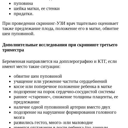
пуповина
шейка матки, ее стенки
придатки.
При проведении скрининг-УЗИ врач тщательно оценивает
также предлежание плода, положение его в матке, обвитие
шеи пуповиной.
Дополнительные исследования при скрининге третьего
триместра
Беременная направляется на допплерографию и КТГ, если
имеют место такие ситуации:
обвитие шеи пуповиной
учащение или урежение частоты сердцебиений
косое или поперечное положение ребенка в матке
подозрение на порок сердечно-сосудистой системы
раннее «старение», снижение толщины плаценты, ее
предлежание
наличие одной пуповинной артерии вместо двух
подозрение на нарушение формирования головного
мозга
развились гестоз, много- или маловодие
имеется отставание в росте ребенка (по данным