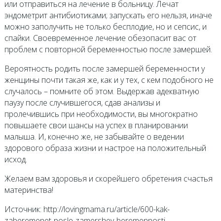
или отправиться на лечение в больницу. Лечат
эндометрит антибиотиками; запускать его нельзя, иначе
можно заполучить не только бесплодие, но и сепсис, и
спайки. Своевременное лечение обезопасит вас от
проблем с повторной беременностью после замершей.
Вероятность родить после замершей беременности у
женщины почти такая же, как и у тех, с кем подобного не
случалось – помните об этом. Выдержав адекватную
паузу после случившегося, сдав анализы и
пролечившись при необходимости, вы многократно
повышаете свои шансы на успех в планировании
малыша. И, конечно же, не забывайте о ведении
здорового образа жизни и настрое на положительный
исход.
Желаем вам здоровья и скорейшего обретения счастья
материнства!
Источник: http://lovingmama.ru/article/600-kak-
zaberemenet-posle-zamershey-beremennosti