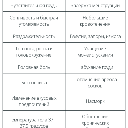
Чувствительная грудь
Задержка менструации
Сонливость и быстрая
Небольшие
утомляемость
кровотечения
Раздражительность
Вздутие, запоры, изжога
Тошнота, рвота и
Учащение
головокружение
мочеиспускания
Головная боль
Набухание груди
Потемнение ареола
Бессонница
сосков
Изменение вкусовых
Насморк
предпочтений
Обострение
Температура тела 37 —
хронических
37.5 градусов