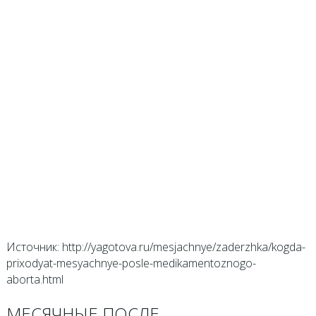
Источник: http://yagotova.ru/mesjachnye/zaderzhka/kogda-
prixodyat-mesyachnye-posle-medikamentoznogo-
aborta.html
МЕСЯЧНЫЕ ПОСЛЕ