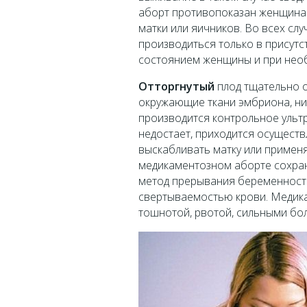
аборт противопоказан женщина
матки или яичников. Во всех сл
производиться только в присутс
состоянием женщины и при нео
Отторгнутый
плод тщательно о
окружающие ткани эмбриона, нич
производится контрольное ультр
недостает, приходится осущест
выскабливать матку или применя
медикаментозном аборте сохраня
метод прерывания беременност
свертываемостью крови. Медик
тошнотой, рвотой, сильными бол