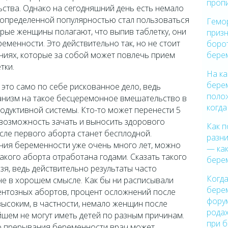
проп
ства. Однако на сегодняшний день есть немало
х определенной популярностью стал пользоваться
Гемо
рые женщины полагают, что выпив таблетку, они
призн
еменности. Это действительно так, но не стоит
боро
бере
иях, которые за собой может повлечь прием
тки.
На ка
бере
это само по себе рискованное дело, ведь
поло
ганизм на такое бесцеремонное вмешательство в
когда
одуктивной системы. Кто-то может перенести 5
 возможность зачать и выносить здорового
Как п
сле первого аборта станет бесплодной.
разн
ния беременности уже очень много лет, можно
— как
такого аборта отработана годами. Сказать такого
бере
я, ведь действительно результаты часто
Когда
не в хорошем смысле. Как бы ни расписывали
бере
ентозных абортов, процент осложнений после
фору
высоким, в частности, немало женщин после
рода
шем не могут иметь детей по разным причинам.
при 
о прерывания беременности врач может