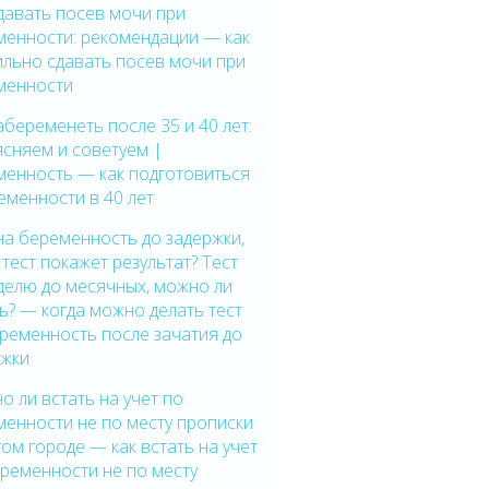
давать посев мочи при
менности: рекомендации — как
ильно сдавать посев мочи при
менности
абеременеть после 35 и 40 лет:
сняем и советуем |
менность — как подготовиться
еменности в 40 лет
на беременность до задержки,
 тест покажет результат? Тест
делю до месячных, можно ли
ь? — когда можно делать тест
ременность после зачатия до
ржки
 ли встать на учет по
енности не по месту прописки
гом городе — как встать на учет
ременности не по месту