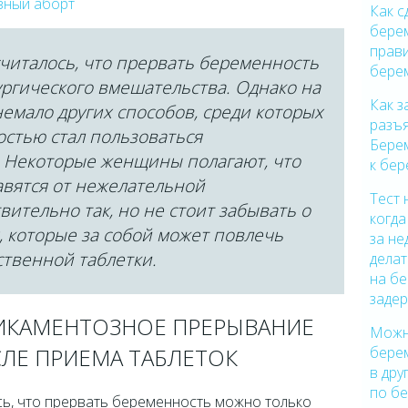
зный аборт
Как с
бере
прав
читалось, что прервать беременность
бере
ргического вмешательства. Однако на
Как з
емало других способов, среди которых
разъя
стью стал пользоваться
Бере
 Некоторые женщины полагают, что
к бер
авятся от нежелательной
Тест 
вительно так, но не стоит забывать о
когда
 которые за собой может повлечь
за не
ственной таблетки.
делат
на бе
заде
ИКАМЕНТОЗНОЕ ПРЕРЫВАНИЕ
Можно
берем
ЛЕ ПРИЕМА ТАБЛЕТОК
в дру
по бе
ь, что прервать беременность можно только