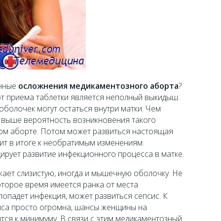
енные
осложнения медикаментозного аборта
?
от приема таблетки является неполный выкидыш.
о оболочек могут остаться внутри матки. Чем
 выше вероятность возникновения такого
ом аборте. Потом может развиться настоящая
ит в итоге к необратимым изменениям.
ирует развитие инфекционного процесса в матке.
ает слизистую, иногда и мышечную оболочку. Не
которое время имеется ранка от места
попадет инфекция, может развиться сепсис. К
иса просто огромна, шансы женщины на
тся к минимуму. В связи с этим медикаментозный