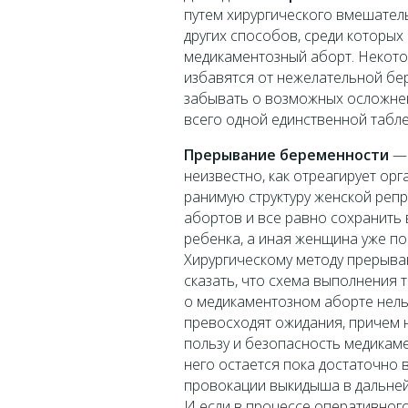
путем хирургического вмешатель
других способов, среди которы
медикаментозный аборт. Некото
избавятся от нежелательной бер
забывать о возможных осложнен
всего одной единственной табле
Прерывание беременности
— 
неизвестно, как отреагирует ор
ранимую структуру женской репр
абортов и все равно сохранить
ребенка, а иная женщина уже по
Хирургическому методу прерыва
сказать, что схема выполнения 
о медикаментозном аборте нельз
превосходят ожидания, причем 
пользу и безопасность медикам
него остается пока достаточно 
провокации выкидыша в дальней
И если в процессе оперативног