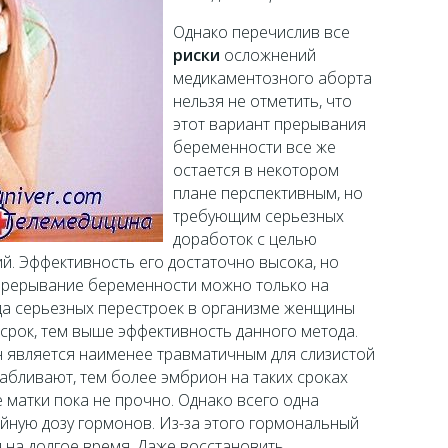
Однако перечислив все
риски
осложнений
медикаментозного аборта
нельзя не отметить, что
этот вариант прерывания
беременности все же
остается в некотором
плане перспективным, но
требующим серьезных
доработок с целью
й. Эффективность его достаточно высока, но
прерывание беременности можно только на
гда серьезных перестроек в организме женщины
срок, тем выше эффективность данного метода.
н является наименее травматичным для слизистой
кабливают, тем более эмбрион на таких сроках
 матки пока не прочно. Однако всего одна
йную дозу гормонов. Из-за этого гормональный
на долгое время. Даже восстановить