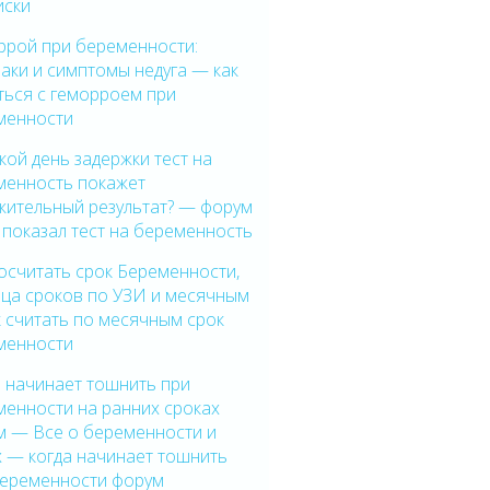
иски
ррой при беременности:
аки и симптомы недуга — как
ться с геморроем при
менности
кой день задержки тест на
менность покажет
жительный результат? — форум
 показал тест на беременность
осчитать срок Беременности,
ица сроков по УЗИ и месячным
 считать по месячным срок
менности
 начинает тошнить при
менности на ранних сроках
м — Все о беременности и
х — когда начинает тошнить
беременности форум