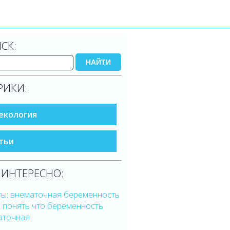
СК:
НАЙТИ
РИКИ:
екология
тьи
 ИНТЕРЕСНО:
ты: внематочная беременность
к понять что беременность
аточная