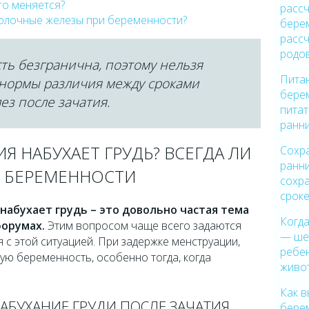
то меняется?
рассч
молочные железы при беременности?
бере
рассч
родо
ть безгранична, поэтому нельзя
Питан
 нормы различия между сроками
бере
з после зачатия.
питат
ранн
Я НАБУХАЕТ ГРУДЬ? ВСЕГДА ЛИ
Сохр
ранни
И БЕРЕМЕННОСТИ
сохр
срок
набухает грудь – это довольно частая тема
Когд
форумах.
Этим вопросом чаще всего задаются
— ше
 с этой ситуацией. При задержке менструации,
ребе
 беременность, особенно тогда, когда
живо
.
Как в
БУХАНИЕ ГРУДИ ПОСЛЕ ЗАЧАТИЯ
бере