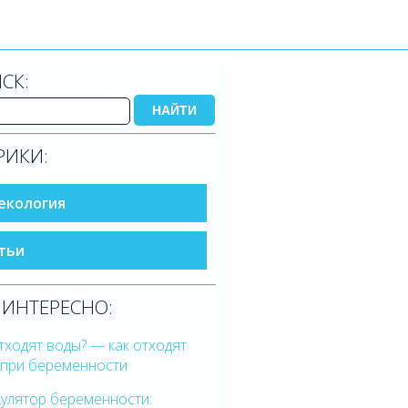
СК:
НАЙТИ
РИКИ:
екология
тьи
 ИНТЕРЕСНО:
тходят воды? — как отходят
 при беременности
кулятор беременности: