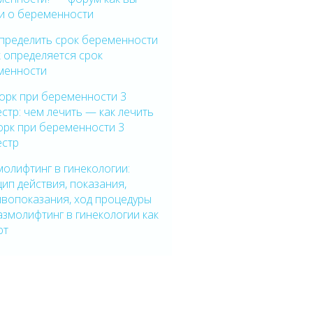
ли о беременности
определить срок беременности
 определяется срок
менности
орк при беременности 3
стр: чем лечить — как лечить
орк при беременности 3
естр
олифтинг в гинекологии:
ип действия, показания,
ивопоказания, ход процедуры
змолифтинг в гинекологии как
ют