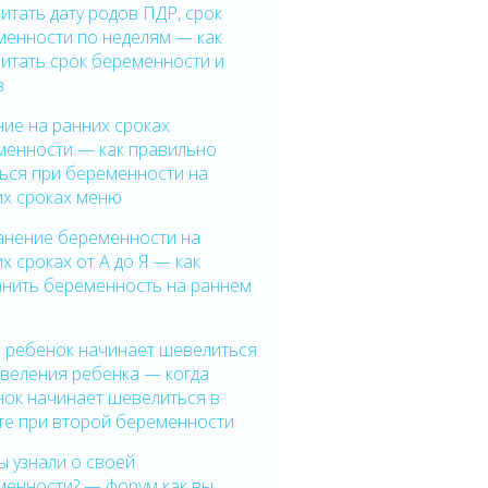
итать дату родов ПДР, срок
менности по неделям — как
итать срок беременности и
в
ие на ранних сроках
менности — как правильно
ься при беременности на
их сроках меню
анение беременности на
х сроках от А до Я — как
анить беременность на раннем
е
а ребенок начинает шевелиться
веления ребенка — когда
нок начинает шевелиться в
те при второй беременности
ы узнали о своей
менности? — форум как вы