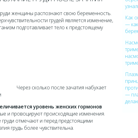
узна
груди женщины распознают свою беременность.
Как 
рхчувствительности грудей является изменение,
— как
рганизм подготавливает тело к предстоящему
бере
Насм
триме
насм
трим
Плазм
принц
Через сколько после зачатия набухает
прот
и
— пла
дела
величивается уровень женских гормонов
орые и провоцируют происходящие изменения.
 груди отмечают и перед предстоящими
атия грудь более чувствительна.